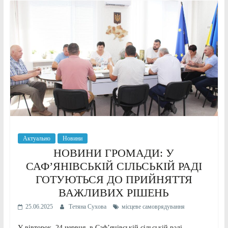
Актуально
Новини
НОВИНИ ГРОМАДИ: У
САФ’ЯНІВСЬКІЙ СІЛЬСЬКІЙ РАДІ
ГОТУЮТЬСЯ ДО ПРИЙНЯТТЯ
ВАЖЛИВИХ РІШЕНЬ
25.06.2025
Тетяна Сухова
місцеве самоврядування
У вівторок, 24 червня, в Саф’янівській сільській раді