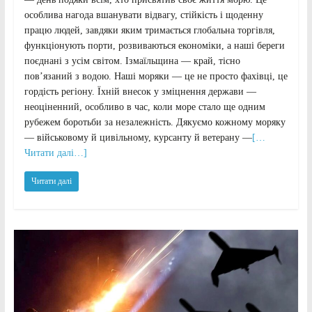
особлива нагода вшанувати відвагу, стійкість і щоденну
працю людей, завдяки яким тримається глобальна торгівля,
функціонують порти, розвиваються економіки, а наші береги
поєднані з усім світом. Ізмаїльщина — край, тісно
пов’язаний з водою. Наші моряки — це не просто фахівці, це
гордість регіону. Їхній внесок у зміцнення держави —
неоціненний, особливо в час, коли море стало ще одним
рубежем боротьби за незалежність. Дякуємо кожному моряку
— військовому й цивільному, курсанту й ветерану —
[…
Читати далі…]
Читати далі