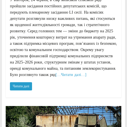
пройшли засідання постійних депутатських комісій, що
передують пленарному засіданню LI сесії. На комісіях
депутати розглянули низку важливих питань, які стосуються
як щоденної життєдіяльності громади, так і стратегічного
розвитку. Серед головних тем — зміни до бюджету на 2025
рік, уточнення кошторису витрат на утримання апарату ради,
а також підтримка місцевих програм, пов’язаних із безпекою,
освітою та комунальним господарством. Окрему увагу
приділили фінансовій підтримці комунальних підприємств
на 2025–2026 роки, структурним змінам у штатах установ,
оренді комунального майна, та питанням землекористування.
Було розглянуто також ряд
[…Читати далі…]
Читати далі