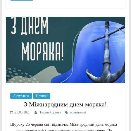
Актуально
Новини
З Міжнародним днем моряка!
25.06.2025
Тетяна Сухова
привітання
Щороку 25 червня світ відзначає Міжнародний день моряка
— день подяки всім, хто присвятив своє життя морю. Це