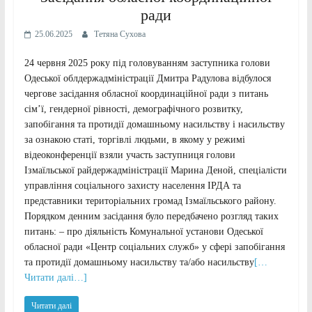
ради
25.06.2025
Тетяна Сухова
24 червня 2025 року під головуванням заступника голови
Одеської облдержадміністрації Дмитра Радулова відбулося
чергове засідання обласної координаційної ради з питань
сім’ї, гендерної рівності, демографічного розвитку,
запобігання та протидії домашньому насильству і насильству
за ознакою статі, торгівлі людьми, в якому у режимі
відеоконференції взяли участь заступниця голови
Ізмаїльської райдержадміністрації Марина Деной, спеціалісти
управління соціального захисту населення ІРДА та
представники територіальних громад Ізмаїльського району.
Порядком денним засідання було передбачено розгляд таких
питань: – про діяльність Комунальної установи Одеської
обласної ради «Центр соціальних служб» у сфері запобігання
та протидії домашньому насильству та/або насильству
[…
Читати далі…]
Читати далі