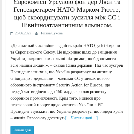
Єврокомісії Урсулою фон дер Ляєн та
Генсекретарем НАТО Марком Рютте,
щоб скоординувати зусилля між ЄС і
Північноатлантичним альянсом.
25.06.2025
Тетяна Сухова
«Для нас найважливіше – єдність країн НАТО, усієї Європи
та Європейського Союзу. Це відкриває шлях до зміцнення
України, надання нам сильної підтримки, щоб допомогти
всім нашим людям.», – сказав Глава держави. Під час зустрічі
Президент зазначив, що Україна розраховує на активну
співпрацю з державами – членами ЄС у межах нового
оборонного інструменту Security Action for Europe, що
передбачає виділення до 150 млрд євро для розвитку
оборонної промисловості. Крім того, йшлося про
переговорний процес щодо членства України в ЄС.
Президент зауважив, що Україна розраховує, що лідери країн
– членів Євросоюзу досягнуть
[…Читати далі…]
Читати далі