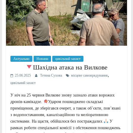
Актуально
Новини
цивільний захист
Шахідна атака на Вилкове
,
25.06.2025
Тетяна Сухова
місцеве самоврядування
цивільний захист
У ніч на 25 червня Вилкове знову зазнало атаки ворожих
дронів-камікадзе.
Ударом пошкоджено складські
приміщення, де зберігався очерет, а також об’єкти, пов’язані
з водопостачанням, каналізаційною та меліоративною
системами. На щастя, обійшлося без постраждалих
У
рамках роботи спеціальної комісії з обстеження пошкоджень