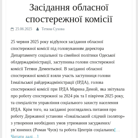
Засідання обласної
спостережної комісії
25.06.2025
Тетяна Сухова
25 червня 2025 року відбулося засідання обласної
спостережної комісії під головуванням директора
Департаменту соціальної та сімейної політики Одеської
облдержадміністрації, заступника голови спостережної
комісії Тетяни Дементьєвої. В засіданні обласної
спостережної комісії взяли участь заступниця голови
Ізмаїльської райдержадміністрації (ІРДА), голова
спостережної комісії при ІРДА Марина Деной, яка звітувала
про роботу спостережної за 2024 рік та І півріччя 2025 року,
та спеціалісти управління соціального захисту населення
ІРДА. Крім того, на засіданні розглядались питання про
роботу Державної установи «Ізмаїльський слідчий ізолятор»
з утворення необхідних умов утримання засуджених/
ув’язнених (Роман Чуєв) та робота Центрів соціальних
[…
Читати далі…]