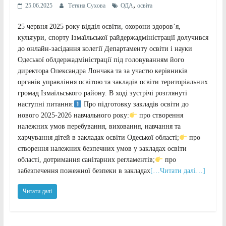
,
25.06.2025
Тетяна Сухова
ОДА
освіта
25 червня 2025 року відділ освіти, охорони здоров’я,
культури, спорту Ізмаїльської райдержадміністрації долучився
до онлайн-засідання колегії Департаменту освіти і науки
Одеської облдержадміністрації під головуванням його
директора Олександра Лончака та за участю керівників
органів управління освітою та закладів освіти територіальних
громад Ізмаїльського району. В ході зустрічі розглянуті
наступні питання:
Про підготовку закладів освіти до
нового 2025-2026 навчального року:
про створення
належних умов перебування, виховання, навчання та
харчування дітей в закладах освіти Одеської області;
про
створення належних безпечних умов у закладах освіти
області, дотримання санітарних регламентів;
про
забезпечення пожежної безпеки в закладах
[…Читати далі…]
Читати далі