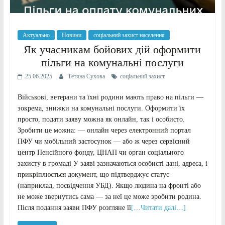
Актуально
Новини
соціальний захист населення
Як учасникам бойових дій оформити
пільги на комунальні послуги
25.06.2025
Тетяна Сухова
соціальний захист
Військові, ветерани та їхні родини мають право на пільги —
зокрема, знижки на комунальні послуги. Оформити їх
просто, подати заяву можна як онлайн, так і особисто.
Зробити це можна: — онлайн через електронний портал
ПФУ чи мобільний застосунок — або ж через сервісний
центр Пенсійного фонду, ЦНАП чи орган соціального
захисту в громаді У заяві зазначаються особисті дані, адреса, і
прикріплюється документ, що підтверджує статус
(наприклад, посвідчення УБД). Якщо людина на фронті або
не може звернутись сама — за неї це може зробити родина.
Після подання заяви ПФУ розгляне її
[…Читати далі…]