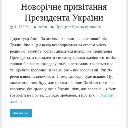
Новорічне привітання
Президента України
,
31.12.2021
admin
Президент України
привітання
Дорогі українці! За декілька хвилин настане новий рік.
Традиційно в цей вечір всі збираються за столом усією
родиною, кличуть гостей, дивляться новорічне привітання
Президента, а президенти спочатку трішки жаліються, потім
трішки більше виправдовуються, але загалом хваляться про
те, що було зроблено. Але цей рік – він особливий. Рік 30-
річчя нашої незалежності. І тому цьогоріч буде інакше. Ну,
хвалитися я теж буду, але трішки пізніше. Застілля ніхто не
скасовує, без цього у нас в Україні ніяк, але головне – я буду
говорити не про те, що було зроблено, а про тих,
[…Читати
далі…]
Читати далі