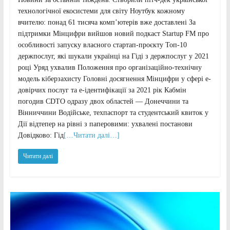
технологічної екосистеми для світу Ноутбук кожному
вчителю: понад 61 тисяча комп’ютерів вже доставлені За
підтримки Мінцифри вийшов новий подкаст Startup FM про
особливості запуску власного стартап-проєкту Топ-10
держпослуг, які шукали українці на Гіді з держпослуг у 2021
році Уряд ухвалив Положення про організаційно-технічну
модель кіберзахисту Головні досягнення Мінцифри у сфері е-
довірчих послуг та е-ідентифікації за 2021 рік Кабмін
погодив CDTO одразу двох областей — Донеччини та
Вінниччини Водійське, техпаспорт та студентський квиток у
Дії відтепер на рівні з паперовими: ухвалені постанови
Довідково: Гід
[…Читати далі…]
Читати далі