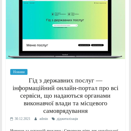
Новини
Гід з державних послуг —
інформаційний онлайн-портал про всі
сервіси, що надаються органами
виконавчої влади та місцевого
самоврядування
30.12.2021
admin
діджиталізація
Новини за останній тиждень: Створили пітч-дек української