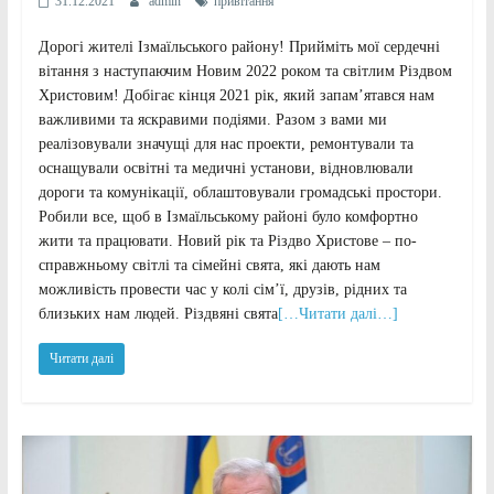
31.12.2021
admin
привітання
Дорогі жителі Ізмаїльського району! Прийміть мої сердечні
вітання з наступаючим Новим 2022 роком та світлим Різдвом
Христовим! Добігає кінця 2021 рік, який запам’ятався нам
важливими та яскравими подіями. Разом з вами ми
реалізовували значущі для нас проекти, ремонтували та
оснащували освітні та медичні установи, відновлювали
дороги та комунікації, облаштовували громадські простори.
Робили все, щоб в Ізмаїльському районі було комфортно
жити та працювати. Новий рік та Різдво Христове – по-
справжньому світлі та сімейні свята, які дають нам
можливість провести час у колі сім’ї, друзів, рідних та
близьких нам людей. Різдвяні свята
[…Читати далі…]
Читати далі