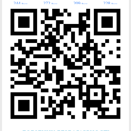
244
272
209
228
Posts
Posts
Posts
Posts