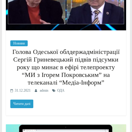
Новини
Голова Одеської облдержадміністрації
Сергій Гриневецький підвів підсумки
року що минає в ефірі телепроекту
“МИ з Ігорем Покровським” на
телеканалі “Медіа-Інформ”
31.12.2021
admin
ОДА
Читати далі