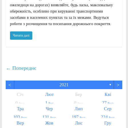
ожеледиця на дорогах) виявляйте, будь ласка, максимальну
обережність, особливо при керуванні транспортними
засобами в населених пунктах та за їх межами. Ведуться
роботи з розчищення та посипання дорожнього покриття.
Читати далі
← Попереднє
<
>
2021
▼
Січ
Лют
Бер
Кві
0
1
0
27
Posts
Post
Posts
Posts
Тра
Чер
Лип
Сер
103
131
197
224
Posts
Posts
Posts
Posts
Вер
Жов
Лис
Гру