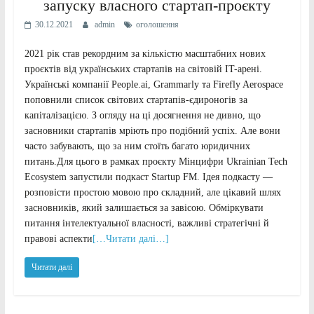
запуску власного стартап-проєкту
30.12.2021
admin
оголошення
2021 рік став рекордним за кількістю масштабних нових
проєктів від українських стартапів на світовій IT-арені.
Українські компанії People.ai, Grammarly та Firefly Aerospace
поповнили список світових стартапів-єдироногів за
капіталізацією. З огляду на ці досягнення не дивно, що
засновники стартапів мріють про подібний успіх. Але вони
часто забувають, що за ним стоїть багато юридичних
питань.Для цього в рамках проєкту Мінцифри Ukrainian Tech
Ecosystem запустили подкаст Startup FM. Ідея подкасту —
розповісти простою мовою про складний, але цікавий шлях
засновників, який залишається за завісою. Обміркувати
питання інтелектуальної власності, важливі стратегічні й
правові аспекти
[…Читати далі…]
Читати далі