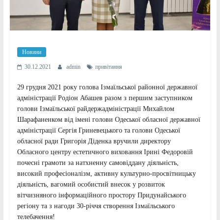
Новини
30.12.2021
admin
привітання
29 грудня 2021 року голова Ізмаїльської районної державної
адміністрації Родіон Абашев разом з першим заступником
голови Ізмаїльської райдержадміністрації Михайлом
Шарафаненком від імені голови Одеської обласної державної
адміністрації Сергія Гриневецького та голови Одеської
обласної ради Григорія Діденка вручили директору
Обласного центру естетичного виховання Ірині Федоровій
почесні грамоти за натхненну самовіддану діяльність,
високий професіоналізм, активну культурно-просвітницьку
діяльність, вагомий особистий внесок у розвиток
вітчизняного інформаційного простору Придунайського
регіону та з нагоди 30-річчя створення Ізмаїльського
телебачення!