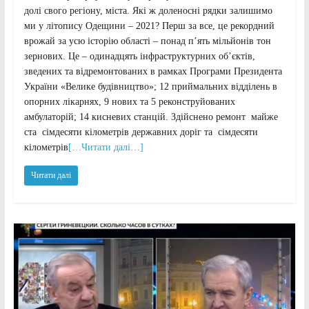
долі свого регіону, міста. Які ж доленосні рядки залишимо
ми у літопису Одещини – 2021? Перш за все, це рекордний
врожай за усю історію області – понад п’ять мільйонів тон
зернових. Це – одинадцять інфраструктурних об’єктів,
зведених та відремонтованих в рамках Програми Президента
України «Велике будівництво»; 12 приймальних відділень в
опорних лікарнях, 9 нових та 5 реконструйованих
амбулаторій; 14 кисневих станцій. Здійснено ремонт майже
ста сімдесяти кілометрів державних доріг та сімдесяти
кілометрів
[…Читати далі…]
Читати далі