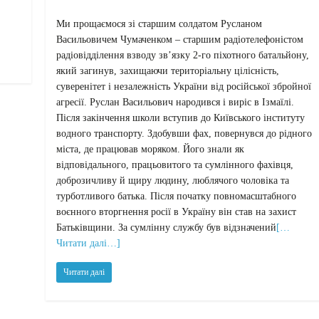
Ми прощаємося зі старшим солдатом Русланом
Васильовичем Чумаченком – старшим радіотелефоністом
радіовідділення взводу зв’язку 2-го піхотного батальйону,
який загинув, захищаючи територіальну цілісність,
суверенітет і незалежність України від російської збройної
агресії. Руслан Васильович народився і виріс в Ізмаїлі.
Після закінчення школи вступив до Київського інституту
водного транспорту. Здобувши фах, повернувся до рідного
міста, де працював моряком. Його знали як
відповідального, працьовитого та сумлінного фахівця,
доброзичливу й щиру людину, люблячого чоловіка та
турботливого батька. Після початку повномасштабного
воєнного вторгнення росії в Україну він став на захист
Батьківщини. За сумлінну службу був відзначений
[…
Читати далі…]
Читати далі