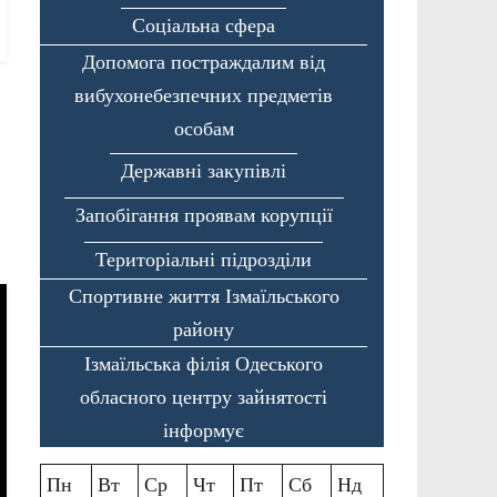
Соціальна сфера
Допомога постраждалим від
вибухонебезпечних предметів
особам
Державні закупівлі
Запобігання проявам корупції
Територіальні підрозділи
Спортивне життя Ізмаїльського
району
Ізмаїльська філія Одеського
обласного центру зайнятості
інформує
Пн
Вт
Ср
Чт
Пт
Сб
Нд