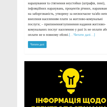
нарахування та стягнення неустойки (штрафів, пені),
інфляційних нарахувань, процентів річних, нарахова
на заборгованість, утворену за несвоєчасне та/або не
внесення населенням плати за житлово-комунальні
послуги; – припинення/зупинення надання житлово-
комунальних послуг населенню у разі їх не оплати аб
оплати не в повному обсязі.
[…Читати далі…]
Читати далі