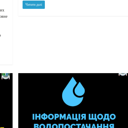
Читати далі
них
повне
о