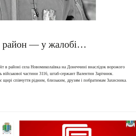
й район — у жалобі…
біт в районі села Новомиколаївка на Донеччині внаслідок ворожого
ь військової частини 3116, штаб-сержант Валентин Зарічнюк.
є щирі співчуття рідним, близьким, друзям і побратимам Захисника.