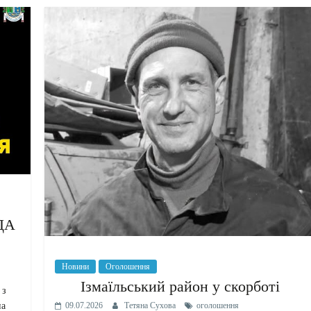
РДА
Новини
Оголошення
Ізмаїльський район у скорботі
 з
09.07.2026
Тетяна Сухова
оголошення
на