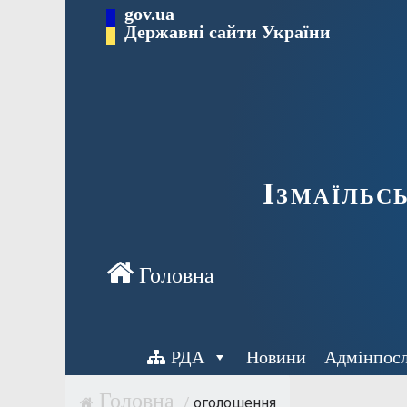
Перейти
gov.ua
до
Державні сайти України
вмісту
Ізмаїльс
РДА
Новини
Адмінпос
/
оголошення