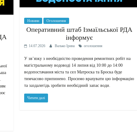
Новини
Оголошення
Оперативний штаб Ізмаїльської РДА
РДА
інформує
14.07.2026
Валько Ірина
оголошення
У зв’язку з необхідністю проведення ремонтних робіт на
магістральному водоводі 14 липня від 10:00 до 14:00
ьної
водопостачання міста та сел Матроска та Броска буде
льша
тимчасово припинено. Просимо врахувати цю інформацію
.
та заздалегідь зробити необхідний запас води.
ням
цює
Читати далі