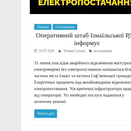
Новини
Оголошення
Оперативний штаб Ізмаїльської 
інформує
31.07.2026
Тетяна Сухова
оголошення
31 липня унаслідок аварійного відключення магістрал
електромережі без електропостачання залишається бі
частина міста Ізмаїл та частина Саф’янівської громади
Енергетики працюють над якнайшвидшим відновлен
електропостачання. Уся критична інфраструктура пра
від генераторів. Усі необхідні послуги надаються у
штатному режимі.
Читати далі