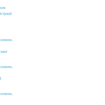
вом
істрації
головою,
ської
головою,
I
головою,