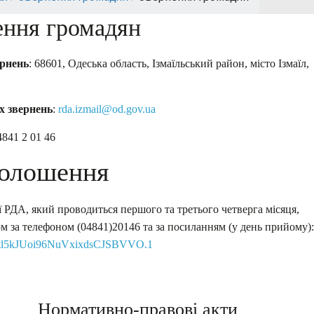
ення громадян
ернень
: 68601, Одеська область, Ізмаїльський район, місто Ізмаїл,
х звернень
:
rda.izmail@od.gov.ua
4841 2 01 46
олошення
 РДА, який проводиться першого та третього четверга місяця,
 за телефоном (04841)20146 та за посиланням (у день прийому):
oStl5kJUoi96NuVxixdsCJSBVVO.1
Нормативно-правові акти