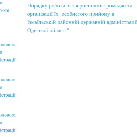
ви
Порядку роботи зі зверненнями громадян та
ської
організації їх особистого прийому в
Ізмаїльській районній державній адміністраці
Одеської області”
головою,
ви
істрації
головою,
ви
істрації
головою,
ви
істрації