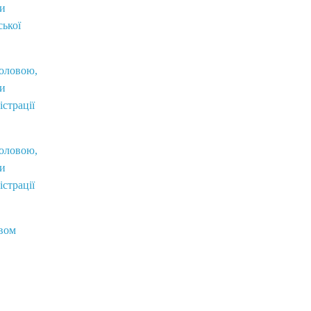
ви
ської
головою,
ви
істрації
головою,
ви
істрації
вом