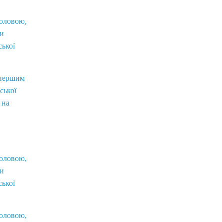
головою,
ви
ської
 першим
ської
 на
головою,
ви
ської
головою,