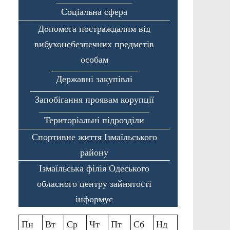
Соціальна сфера
Допомога постраждалим від
вибухонебезпечних предметів
особам
Державні закупівлі
Запобігання проявам корупції
Територіальні підрозділи
Спортивне життя Ізмаїльського
району
Ізмаїльська філія Одеського
обласного центру зайнятості
інформує
Пн
Вт
Ср
Чт
Пт
Сб
Нд