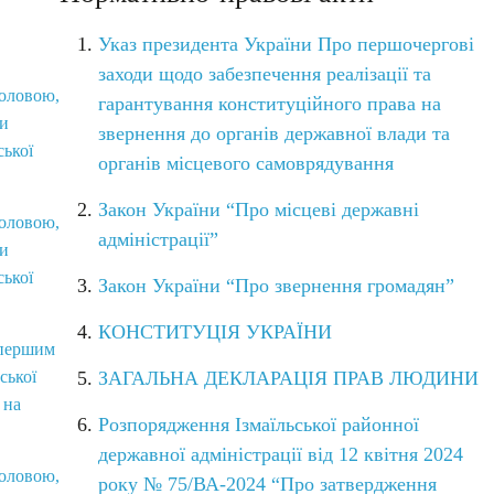
Указ президента України Про першочергові
заходи щодо забезпечення реалізації та
головою,
гарантування конституційного права на
ви
звернення до органів державної влади та
ської
органів місцевого самоврядування
Закон України “Про місцеві державні
головою,
адміністрації”
ви
ської
Закон України “Про звернення громадян”
КОНСТИТУЦІЯ УКРАЇНИ
 першим
ської
ЗАГАЛЬНА ДЕКЛАРАЦІЯ ПРАВ ЛЮДИНИ
 на
Розпорядження Ізмаїльської районної
державної адміністрації від 12 квітня 2024
головою,
року № 75/ВА-2024
“Про затвердження