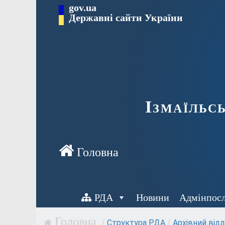
Перейти
gov.ua
до
Державні сайти України
вмісту
Ізмаїльс
РДА
Новини
Адмінпос
/
Структура РДА
/
Архівний відд