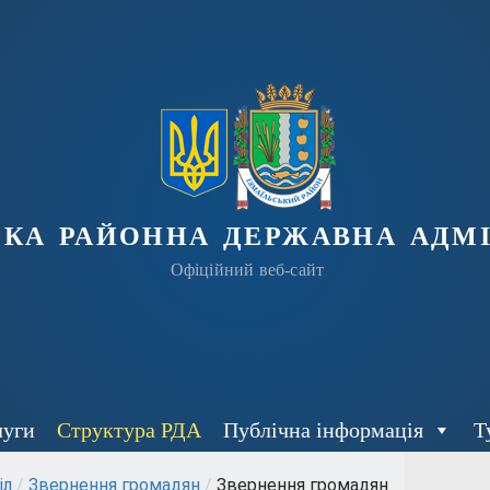
ька районна державна адмі
Офіційний веб-сайт
луги
Структура РДА
Публічна інформація
Т
іл
/
Звернення громадян
/
Звернення громадян