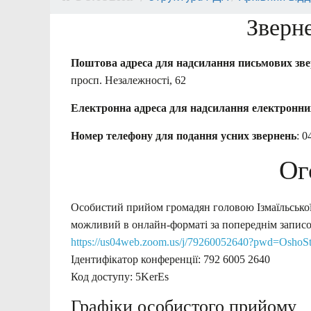
Зверн
Поштова адреса для надсилання письмових зв
просп. Незалежності, 62
Електронна адреса для надсилання електронни
Номер телефону для подання усних звернень
: 0
Ог
Особистий прийом громадян головою Ізмаїльської
можливий в онлайн-форматі за попереднім записом
https://us04web.zoom.us/j/79260052640?pwd=Osh
Ідентифікатор конференції: 792 6005 2640
Код доступу: 5KerEs
Графіки особистого прийому