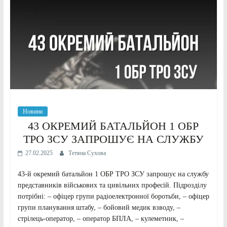
Новини
43 ОКРЕМИЙ БАТАЛЬЙОН 1 ОБР
ТРО ЗСУ ЗАПРОШУЄ НА СЛУЖБУ
27.02.2025
Тетяна Сухова
43-й окремий батальйон 1 ОБР ТРО ЗСУ запрошує на службу
представників військових та цивільних професій. Підрозділу
потрібні: – офіцер групи радіоелектронної боротьби, – офіцер
групи планування штабу, – бойовий медик взводу, –
стрілець-оператор, – оператор БПЛА, – кулеметник, –