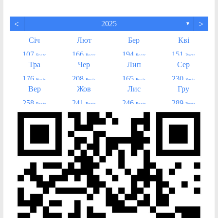
<
>
2025
▼
Січ
Лют
Бер
Кві
107
166
194
151
Posts
Posts
Posts
Posts
Тра
Чер
Лип
Сер
176
208
165
230
Posts
Posts
Posts
Posts
Вер
Жов
Лис
Гру
258
241
246
289
Posts
Posts
Posts
Posts