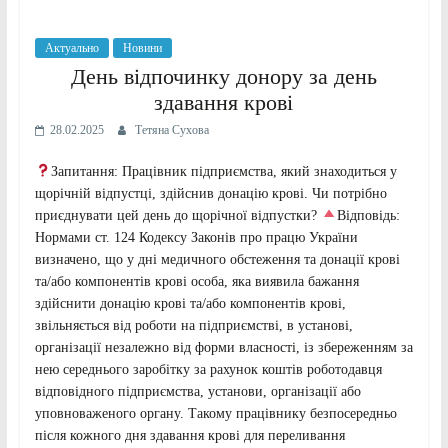
Актуально
Новини
День відпочинку донору за день
здавання крові
28.02.2025
Тетяна Сухова
Запитання: Працівник підприємства, який знаходиться у
щорічній відпустці, здійснив донацію крові. Чи потрібно
приєднувати цей день до щорічної відпустки?
Відповідь:
Нормами ст. 124 Кодексу Законів про працю України
визначено, що у дні медичного обстеження та донації крові
та/або компонентів крові особа, яка виявила бажання
здійснити донацію крові та/або компонентів крові,
звільняється від роботи на підприємстві, в установі,
організації незалежно від форми власності, із збереженням за
нею середнього заробітку за рахунок коштів роботодавця
відповідного підприємства, установи, організації або
уповноваженого органу. Такому працівнику безпосередньо
після кожного дня здавання крові для переливання