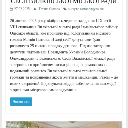
СЕСІЇ ВИЛКІВСЬКОЇ МІСЬКОЇ РАДИ
27.02.2025
Тетяна Сухова
місцеве самоврядування
26 лютого 2025 року відбулось чергове засідання LІХ сесії
VIII скликання Вилківської міської ради Ізмаїльського району
Одеської області, яке пройшло під головуванням міського
голови Матвія Іванова. В ході сесії депутатами було
розглянуто 25 питань порядку денного. Під час засідання
депутати підтримали Президента України Володимира
Олександровича Зеленського. Сесія Вилківської міської ради
завершилася прийняттям низки рішень, спрямованих на
подальший розвиток Вилківської міської територіальної
громади та покращення якості життя її мешканців. Разом – до
нових звершень! Підготували: відділ забезпечення взаємодії
з органами місцевого самоврядування
Читати далі