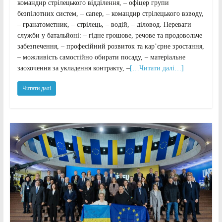
командир стрілецького відділення, – офіцер групи
безпілотних систем, – сапер, – командир стрілецького взводу,
– гранатометник, – стрілець, – водій, – діловод. Переваги
служби у батальйоні: – гідне грошове, речове та продовольче
забезпечення, – професійний розвиток та кар’єрне зростання,
– можливість самостійно обирати посаду, – матеріальне
заохочення за укладення контракту, –
[…Читати далі…]
Читати далі