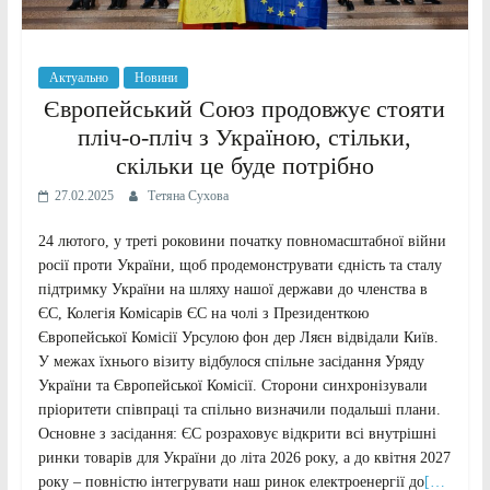
Актуально
Новини
Європейський Союз продовжує стояти
пліч-о-пліч з Україною, стільки,
скільки це буде потрібно
27.02.2025
Тетяна Сухова
24 лютого, у треті роковини початку повномасштабної війни
росії проти України, щоб продемонструвати єдність та сталу
підтримку України на шляху нашої держави до членства в
ЄС, Колегія Комісарів ЄС на чолі з Президенткою
Європейської Комісії Урсулою фон дер Ляєн відвідали Київ.
У межах їхнього візиту відбулося спільне засідання Уряду
України та Європейської Комісії. Сторони синхронізували
пріоритети співпраці та спільно визначили подальші плани.
Основне з засідання: ЄС розраховує відкрити всі внутрішні
ринки товарів для України до літа 2026 року, а до квітня 2027
року – повністю інтегрувати наш ринок електроенергії до
[…