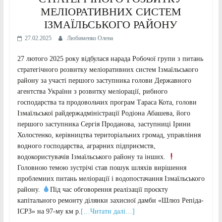
МЕЛІОРАТИВНИХ СИСТЕМ
ІЗМАЇЛЬСЬКОГО РАЙОНУ
27.02.2025
Любименко Олена
27 лютого 2025 року відбулася нарада Робочої групи з питань
стратегічного розвитку меліоративних систем Ізмаїльського
району за участі першого заступника голови Державного
агентства України з розвитку меліорації, рибного
господарства та продовольчих програм Тараса Кота, голови
Ізмаїльської райдержадміністрації Родіона Абашева, його
першого заступника Сергія Проданова, заступниці Ірини
Холостенко, керівництва територіальних громад, управління
водного господарства, аграрних підприємств,
водокористувачів Ізмаїльського району та інших.
Головною темою зустрічі став пошук шляхів вирішення
проблемних питань меліорації і водопостачання Ізмаїльського
району.
Під час обговорення реалізації проєкту
капітального ремонту ділянки захисної дамби «Шлюз Репіда-
ІСРЗ» на 97-му км р.
[…Читати далі…]