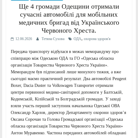
Ще 4 громади Одещини отримали
сучасні автомобілі для мобільних
медичних бригад від Українського
Червоного Хреста.
,
12.06.2026
Тетяна Сухова
ОДА
охорона здоров'я
Передача транспорту відбулася в межах меморандуму про
співпрацю між Одеською ОДА та ГО «Одеська обласна
організація Товариства Червоного Хреста України».
Меморандум був підписаний лише минулого тижня, а вже
сьогодні маємо практичний результат. Два автомобілі Peugeot
Boxer, Dacia Duster та Volkswagen Transporter отримали
центри первинної медико-санітарної допомоги у Балтській,
Кодимській, Кілійській та Болградській громадах. У заході
взяли участь перший заступник начальника Одеської ОВА
Олександр Харлов, директор Департаменту охорони здоров’я
Оксана Сорочан та Голова Громадської організації «Одеська
обласна організація Товариства Червоного Хреста України»
Антон Муравенко. Частина переданих автомобілей обладнані