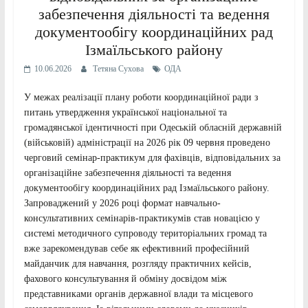
забезпечення діяльності та ведення
документообігу координаційних рад
Ізмаїльського району
10.06.2026
Тетяна Сухова
ОДА
У межах реалізації плану роботи координаційної ради з
питань утвердження української національної та
громадянської ідентичності при Одеській обласній державній
(військовій) адміністрації на 2026 рік 09 червня проведено
черговий семінар-практикум для фахівців, відповідальних за
організаційне забезпечення діяльності та ведення
документообігу координаційних рад Ізмаїльського району.
Запроваджений у 2026 році формат навчально-
консультативних семінарів-практикумів став новацією у
системі методичного супроводу територіальних громад та
вже зарекомендував себе як ефективний професійний
майданчик для навчання, розгляду практичних кейсів,
фахового консультування й обміну досвідом між
представниками органів державної влади та місцевого