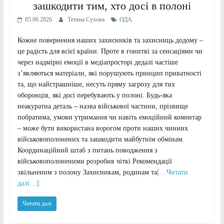
зашкодити тим, хто досі в полоні
05.06.2026
Тетяна Сухова
ОДА
Кожне повернення наших захисників та захисниць додому –
це радість для всієї країни. Проте в гонитві за сенсаціями чи
через надмірні емоції в медіапросторі дедалі частіше
з’являються матеріали, які порушують принцип приватності
та, що найстрашніше, несуть пряму загрозу для тих
оборонців, які досі перебувають у полоні. Будь-яка
неакуратна деталь – назва військової частини, прізвище
побратима, умови утримання чи навіть емоційний коментар
– може бути використана ворогом проти наших чинних
військовополонених та зашкодити майбутнім обмінам.
Координаційний штаб з питань поводження з
військовополоненими розробив чіткі Рекомендації
звільненим з полону Захисникам, родинам та
[…Читати
далі…]
Читати далі