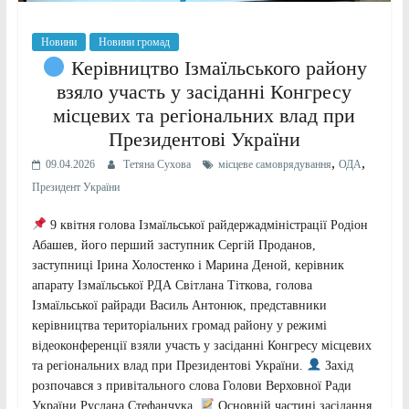
Новини
Новини громад
Керівництво Ізмаїльського району
взяло участь у засіданні Конгресу
місцевих та регіональних влад при
Президентові України
,
,
09.04.2026
Тетяна Сухова
місцеве самоврядування
ОДА
Президент України
9 квітня голова Ізмаїльської райдержадміністрації Родіон
Абашев, його перший заступник Сергій Проданов,
заступниці Ірина Холостенко і Марина Деной, керівник
апарату Ізмаїльської РДА Світлана Тіткова, голова
Ізмаїльської райради Василь Антонюк, представники
керівництва територіальних громад району у режимі
відеоконференції взяли участь у засіданні Конгресу місцевих
та регіональних влад при Президентові України.
Захід
розпочався з привітального слова Голови Верховної Ради
України Руслана Стефанчука.
Основній частині засідання