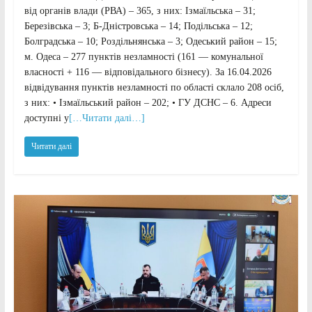
від органів влади (РВА) – 365, з них: Ізмаїльська – 31;
Березівська – 3; Б-Дністровська – 14; Подільська – 12;
Болградська – 10; Роздільнянська – 3; Одеський район – 15;
м. Одеса – 277 пунктів незламності (161 — комунальної
власності + 116 — відповідального бізнесу). За 16.04.2026
відвідування пунктів незламності по області склало 208 осіб,
з них: • Ізмаїльський район – 202; • ГУ ДСНС – 6. Адреси
доступні у
[…Читати далі…]
Читати далі