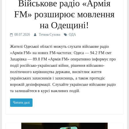
Військове радіо «Армія
FM» розширює мовлення
на Одещині!
08.07.2026
Тетяна Сухова
ОДА
Жителі Одеської області можуть слухати військове радіо
«Армія FM» на нових FM-частотах: Одеса — 94.2 FM смт
Захарівка — 89.8 FM «Армія FM» оперативно інформує про
події російсько-української війни, рішення військово-
політичного керівництва держави, висвітлює життя
українських захисників і захисниць, а також протидіє
ворожій дезінформації. Слухайте українське військове радіо
та залишайтеся в курсі важливих подій.
Читати далі