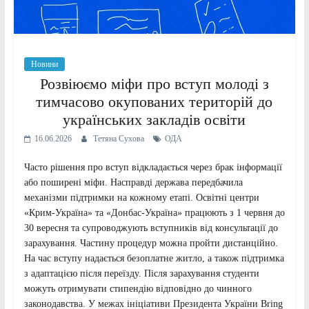
Новини
Розвіюємо міфи про вступ молоді з
тимчасово окупованих територій до
українських закладів освіти
16.06.2026
Тетяна Сухова
ОДА
Часто рішення про вступ відкладається через брак інформації
або поширені міфи. Насправді держава передбачила
механізми підтримки на кожному етапі. Освітні центри
«Крим-Україна» та «Донбас-Україна» працюють з 1 червня до
30 вересня та супроводжують вступників від консультації до
зарахування. Частину процедур можна пройти дистанційно.
На час вступу надається безоплатне житло, а також підтримка
з адаптацією після переїзду. Після зарахування студенти
можуть отримувати стипендію відповідно до чинного
законодавства. У межах ініціативи Президента України Bring