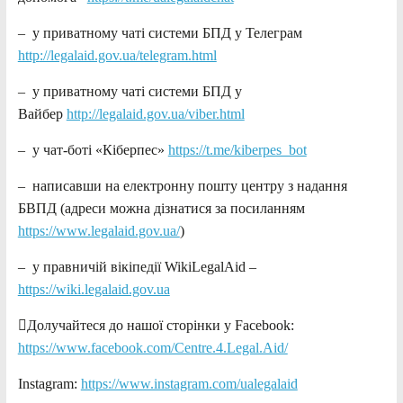
– у приватному чаті системи БПД у Телеграм
http
://legalaid.gov.ua/telegram.html
– у приватному чаті системи БПД у
Вайбер
http://legalaid.gov.ua/viber.html
– у чат-боті «Кіберпес»
https://t.me/kiberpes_bot
– написавши на електронну пошту центру з надання
БВПД (адреси можна дізнатися за посиланням
https://www.legalaid.gov.ua/
)
– у правничій вікіпедії WikiLegalAid –
https://wiki.legalaid.gov.ua
Долучайтеся до нашої сторінки у Facebook:
https://www.facebook.com/Centre.4.Legal.Aid/
Іnstagram:
https://www.instagram.com/ualegalaid