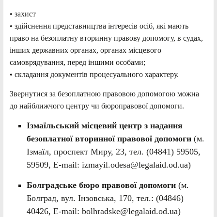
• захист
• здійснення представництва інтересів осіб, які мають
право на безоплатну вторинну правову допомогу, в судах,
інших державних органах, органах місцевого
самоврядування, перед іншими особами;
• складання документів процесуального характеру.
Звернутися за безоплатною правовою допомогою можна
до найближчого центру чи бюроправової допомоги.
Ізмаїльський місцевий центр з надання
безоплатної вторинної правової допомоги
(м.
Ізмаїл, проспект Миру, 23, тел. (04841) 59505,
59509, E-mail: izmayil.odesa@legalaid.od.ua)
Болградське
бюро
правово
ї допомоги
(м.
Болград, вул. Інзовська, 170, тел.: (04846)
40426, E-mail: bolhradske@legalaid.od.ua)