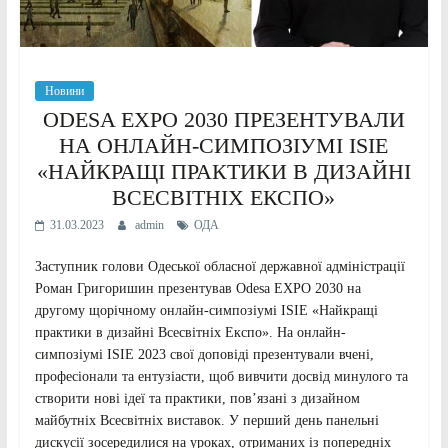
Новини
ODESA EXPO 2030 ПРЕЗЕНТУВАЛИ
НА ОНЛАЙН-СИМПОЗІУМІ ISIE
«НАЙКРАЩІ ПРАКТИКИ В ДИЗАЙНІ
ВСЕСВІТНІХ ЕКСПО»
31.03.2023
admin
ОДА
Заступник голови Одеської обласної державної адміністрації
Роман Григоришин презентував Odesa EXPO 2030 на
другому щорічному онлайн-симпозіумі ISIE «Найкращі
практики в дизайні Всесвітніх Експо». На онлайн-
симпозіумі ISIE 2023 свої доповіді презентували вчені,
професіонали та ентузіасти, щоб вивчити досвід минулого та
створити нові ідеї та практики, пов’язані з дизайном
майбутніх Всесвітніх виставок. У перший день панельні
дискусії зосередилися на уроках, отриманих із попередніх