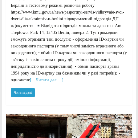
Берліні в тестовому режимі розпочав роботу
https://www.kmu.gov.ua/news/pasportnyi-servis-vidkryvaie-svoi-
dveri-dlia-ukraintsiv-u-berlini відокремлений підрозділ ДП
«Документ».
Відвідати підрозділ можна за адресою: Am
Treptower Park 14, 12435 Berlin, поверх 2. Тут громадяни
зможуть отримати такі послуги: • оформлення ID-картки чи
закордонного паспорта (у тому числі замість втраченого або
викраденого); • обмін ID-картки чи закордонного паспорта (у
зв’язку із закінченням строку дії, зміною інформації,
непридатністю до використання); • обмін паспорта зразка
1994 року на ID-картку (за бажанням чи у разі потреби); •
одночасне
[…Читати далі…]
Читати далі