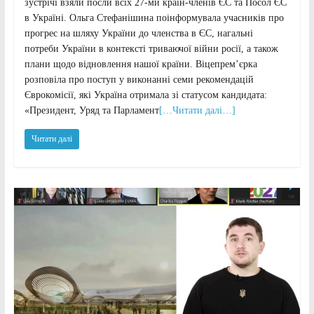
зустрічі взяли посли всіх 27-ми країн-членів ЄС та Посол ЄС
в Україні. Ольга Стефанішина поінформувала учасників про
прогрес на шляху України до членства в ЄС, нагальні
потреби України в контексті триваючої війни росії, а також
плани щодо відновлення нашої країни. Віцепремʼєрка
розповіла про поступ у виконанні семи рекомендацій
Єврокомісії, які Україна отримала зі статусом кандидата:
«Президент, Уряд та Парламент
[…Читати далі…]
Читати далі