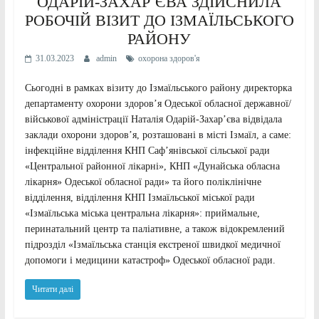
ОДАРІЙ-ЗАХАР`ЄВА ЗДІЙСНИЛА
РОБОЧІЙ ВІЗИТ ДО ІЗМАЇЛЬСЬКОГО
РАЙОНУ
31.03.2023
admin
охорона здоров'я
Сьогодні в рамках візиту до Ізмаїльського району директорка
департаменту охорони здоровʼя Одеської обласної державної/
військової адміністрації Наталія Одарій-Захар’єва відвідала
заклади охорони здоровʼя, розташовані в місті Ізмаїл, а саме:
інфекційне відділення КНП Сафʼянівської сільської ради
«Центральної районної лікарні», КНП «Дунайська обласна
лікарня» Одеської обласної ради» та його поліклінічне
відділення, відділення КНП Ізмаїльської міської ради
«Ізмаїльська міська центральна лікарня»: приймальне,
перинатальний центр та паліативне, а також відокремлений
підрозділ «Ізмаїльська станція екстреної швидкої медичної
допомоги і медицини катастроф» Одеської обласної ради.
Читати далі