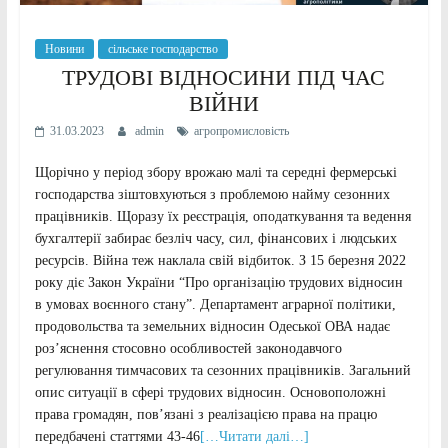
Новини
сільське господарство
ТРУДОВІ ВІДНОСИНИ ПІД ЧАС
ВІЙНИ
31.03.2023
admin
агропромисловість
Щорічно у період збору врожаю малі та середні фермерські
господарства зіштовхуються з проблемою найму сезонних
працівників. Щоразу їх реєстрація, оподаткування та ведення
бухгалтерії забирає безліч часу, сил, фінансових і людських
ресурсів. Війна теж наклала свій відбиток. З 15 березня 2022
року діє Закон України “Про організацію трудових відносин
в умовах воєнного стану”. Департамент аграрної політики,
продовольства та земельних відносин Одеської ОВА надає
роз’яснення стосовно особливостей законодавчого
регулювання тимчасових та сезонних працівників. Загальний
опис ситуації в сфері трудових відносин. Основоположні
права громадян, пов’язані з реалізацією права на працю
передбачені статтями 43-46
[…Читати далі…]