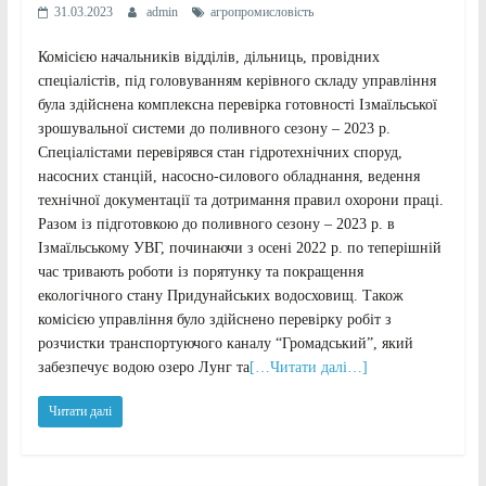
31.03.2023
admin
агропромисловість
Комісією начальників відділів, дільниць, провідних
спеціалістів, під головуванням керівного складу управління
була здійснена комплексна перевірка готовності Ізмаїльської
зрошувальної системи до поливного сезону – 2023 р.
Спеціалістами перевірявся стан гідротехнічних споруд,
насосних станцій, насосно-силового обладнання, ведення
технічної документації та дотримання правил охорони праці.
Разом із підготовкою до поливного сезону – 2023 р. в
Ізмаїльському УВГ, починаючи з осені 2022 р. по теперішній
час тривають роботи із порятунку та покращення
екологічного стану Придунайських водосховищ. Також
комісією управління було здійснено перевірку робіт з
розчистки транспортуючого каналу “Громадський”, який
забезпечує водою озеро Лунг та
[…Читати далі…]
Читати далі