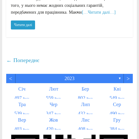
того, у нього немає жодних соціальних гарантій,
передбачених для працівника. Маючи
[…Читати далі…]
Читати далі
← Попереднє
<
>
2023
▼
Січ
Лют
Бер
Кві
497
559
802
549
Posts
Posts
Posts
Posts
Тра
Чер
Лип
Сер
539
347
432
490
Posts
Posts
Posts
Posts
Вер
Жов
Лис
Гру
403
420
408
384
Posts
Posts
Posts
Posts