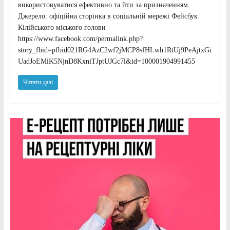
використовуватися ефективно та йти за призначенням.
Джерело: офіційна сторінка в соціальній мережі Фейсбук
Кілійського міського голови
https://www.facebook.com/permalink.php?
story_fbid=pfbid021RG4AzC2wf2jMCP8sfHLwh1RtUj9PeAjtxGi
UadJoEMiK5NjnD8KxniTJptUJGc7l&id=100001904991455
Читати далі