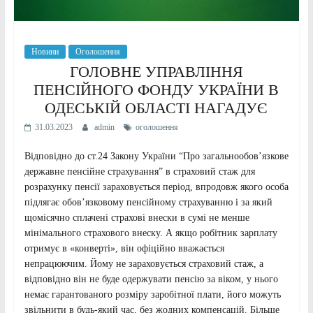
Новини
Оголошення
ГОЛОВНЕ УПРАВЛІННЯ
ПЕНСІЙНОГО ФОНДУ УКРАЇНИ В
ОДЕСЬКІЙ ОБЛАСТІ НАГАДУЄ
31.03.2023
admin
оголошення
Відповідно до ст.24 Закону України “Про загальнообов’язкове
державне пенсійне страхування” в страховий стаж для
розрахунку пенсії зараховується період, впродовж якого особа
підлягає обов’язковому пенсійному страхуванню і за який
щомісячно сплачені страхові внески в сумі не менше
мінімального страхового внеску. А якщо робітник зарплату
отримує в «конверті», він офіційно вважається
непрацюючим. Йому не зараховується страховий стаж, а
відповідно він не буде одержувати пенсію за віком, у нього
немає гарантованого розміру заробітної плати, його можуть
звільнити в будь-який час, без жодних компенсацій. Більше