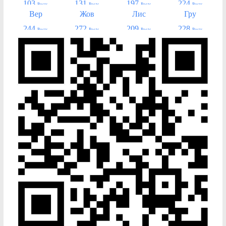
103
131
197
224
Posts
Posts
Posts
Posts
Вер
Жов
Лис
Гру
244
272
209
228
Posts
Posts
Posts
Posts