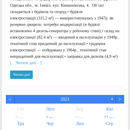
Одеська обл., м. Ізмаїл, вул. Кишинівська, 4. Об’єкт
складається з будівель та споруд:• будівля
електростанції (311,2 м²) — використовувалась з 1947р. як
резервне джерело, потребує модернізації (в будівлі
встановлено 4 дизель-генератора у робочому стані);• склад на
електростанції (82,4 м²) — введений в експлуатацію у 1949р.,
технічний стан придатний до експлуатації;• градирня
електростанції — побудована у 1964р., технічний стан
непридатний для експлуатації;• заправка для дизелів (4,9 м²)
[…Читати далі…]
Читати далі
<
>
2021
▼
Січ
Лют
Бер
Кві
0
1
0
27
Posts
Post
Posts
Posts
Тра
Чер
Лип
Сер