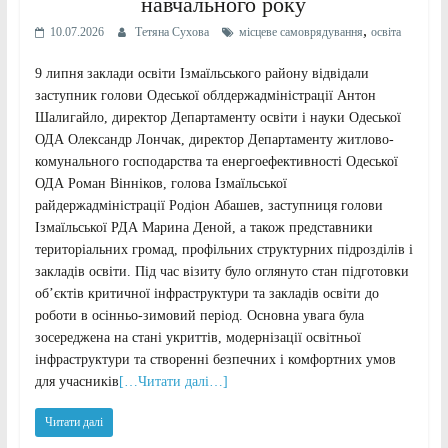
навчального року
,
10.07.2026
Тетяна Сухова
місцеве самоврядування
освіта
9 липня заклади освіти Ізмаїльського району відвідали
заступник голови Одеської облдержадміністрації Антон
Шалигайло, директор Департаменту освіти і науки Одеської
ОДА Олександр Лончак, директор Департаменту житлово-
комунального господарства та енергоефективності Одеської
ОДА Роман Вінніков, голова Ізмаїльської
райдержадміністрації Родіон Абашев, заступниця голови
Ізмаїльської РДА Марина Деной, а також представники
територіальних громад, профільних структурних підрозділів і
закладів освіти. Під час візиту було оглянуто стан підготовки
об’єктів критичної інфраструктури та закладів освіти до
роботи в осінньо-зимовий період. Основна увага була
зосереджена на стані укриттів, модернізації освітньої
інфраструктури та створенні безпечних і комфортних умов
для учасників
[…Читати далі…]
Читати далі