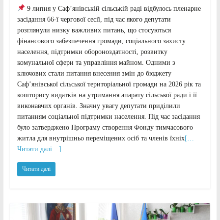
9 липня у Саф’янівській сільській раді відбулось пленарне
засідання 66-ї чергової сесії, під час якого депутати
розглянули низку важливих питань, що стосуються
фінансового забезпечення громади, соціального захисту
населення, підтримки обороноздатності, розвитку
комунальної сфери та управління майном. Одними з
ключових стали питання внесення змін до бюджету
Саф’янівської сільської територіальної громади на 2026 рік та
кошторису видатків на утримання апарату сільської ради і її
виконавчих органів. Значну увагу депутати приділили
питанням соціальної підтримки населення. Під час засідання
було затверджено Програму створення Фонду тимчасового
житла для внутрішньо переміщених осіб та членів їхніх
[…
Читати далі…]
Читати далі