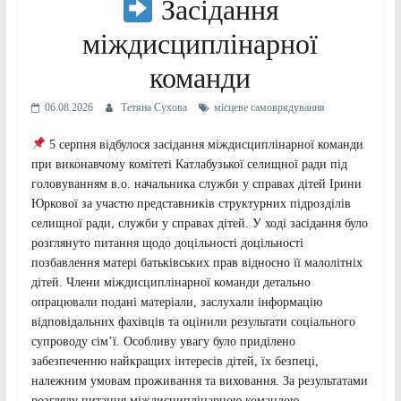
Засідання
міждисциплінарної
команди
06.08.2026
Тетяна Сухова
місцеве самоврядування
5 серпня відбулося засідання міждисциплінарної команди
при виконавчому комітеті Катлабузької селищної ради під
головуванням в.о. начальника служби у справах дітей Ірини
Юркової за участю представників структурних підрозділів
селищної ради, служби у справах дітей. У ході засідання було
розглянуто питання щодо доцільності доцільності
позбавлення матері батьківських прав відносно її малолітніх
дітей. Члени міждисциплінарної команди детально
опрацювали подані матеріали, заслухали інформацію
відповідальних фахівців та оцінили результати соціального
супроводу сім’ї. Особливу увагу було приділено
забезпеченню найкращих інтересів дітей, їх безпеці,
належним умовам проживання та виховання. За результатами
розгляду питання міждисциплінарною командою