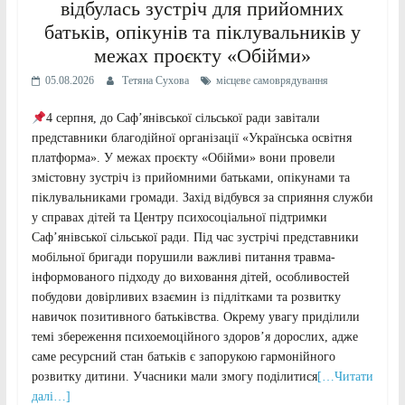
відбулась зустріч для прийомних
батьків, опікунів та піклувальників у
межах проєкту «Обійми»
05.08.2026
Тетяна Сухова
місцеве самоврядування
4 серпня, до Саф’янівської сільської ради завітали
представники благодійної організації «Українська освітня
платформа». У межах проєкту «Обійми» вони провели
змістовну зустріч із прийомними батьками, опікунами та
піклувальниками громади. Захід відбувся за сприяння служби
у справах дітей та Центру психосоціальної підтримки
Саф’янівської сільської ради. Під час зустрічі представники
мобільної бригади порушили важливі питання травма-
інформованого підходу до виховання дітей, особливостей
побудови довірливих взаємин із підлітками та розвитку
навичок позитивного батьківства. Окрему увагу приділили
темі збереження психоемоційного здоров’я дорослих, адже
саме ресурсний стан батьків є запорукою гармонійного
розвитку дитини. Учасники мали змогу поділитися
[…Читати
далі…]