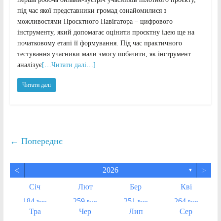
під час якої представники громад ознайомилися з
можливостями Проєктного Навігатора – цифрового
інструменту, який допомагає оцінити проєктну ідею ще на
початковому етапі її формування. Під час практичного
тестування учасники мали змогу побачити, як інструмент
аналізує
[…Читати далі…]
Читати далі
← Попереднє
<
>
2026
▼
Січ
Лют
Бер
Кві
184
259
251
264
Posts
Posts
Posts
Posts
Тра
Чер
Лип
Сер