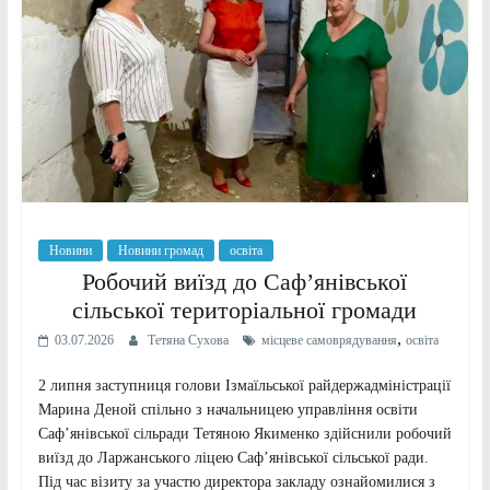
Новини
Новини громад
освіта
Робочий виїзд до Саф’янівської
сільської територіальної громади
,
03.07.2026
Тетяна Сухова
місцеве самоврядування
освіта
2 липня заступниця голови Ізмаїльської райдержадміністрації
Марина Деной спільно з начальницею управління освіти
Саф’янівської сільради Тетяною Якименко здійснили робочий
виїзд до Ларжанського ліцею Саф’янівської сільської ради.
Під час візиту за участю директора закладу ознайомилися з