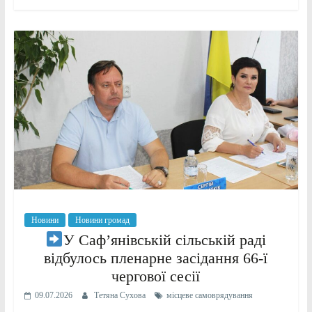
Новини
Новини громад
У Саф’янівській сільській раді
відбулось пленарне засідання 66-ї
чергової сесії
09.07.2026
Тетяна Сухова
місцеве самоврядування