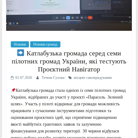
Новини
Новини громад
Катлабузька громада серед семи
пілотних громад України, які тестують
Проєктний Навігатор
01.07.2026
Тетяна Сухова
місцеве самоврядування
Катлабузька громада стала однією із семи пілотних громад
України, відібраних до участі у проєкті «Парасоль. Зелений
шлях». Участь у пілоті відкриває для громади можливість
працювати з сучасними інструментами підготовки та
оцінювання проєктних ідей, що сприятиме підвищенню
якості майбутніх грантових заявок та залученню
фінансування для розвитку території. 30 червня відбулася
перша робоча онлайн-зустріч учасників пілотного проєкту,