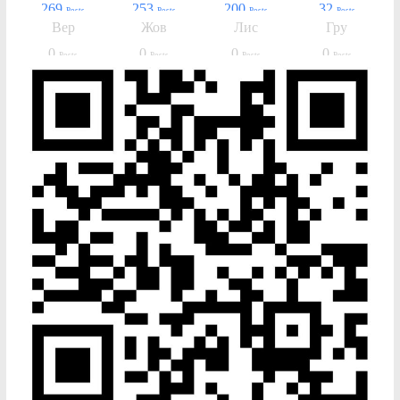
269
253
200
32
Posts
Posts
Posts
Posts
Вер
Жов
Лис
Гру
0
0
0
0
Posts
Posts
Posts
Posts