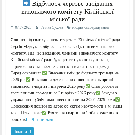
Відбулося чергове засідання
виконавчого комітету Кілійської
міської ради
07.07.2026
Тетяна Сухова
місцеве самоврядування
7 липня під головуванням секретаря Кілійської міської ради
Сергія Мергута відбулось чергове засідання виконавчого
комітету. Під час засідання, членами виконавчого комітету
Кілійської міської ради було розглянуто низку питань,
спрямованих на забезпечення життєдіяльності громади.
Серед основних:
Внесення змін до бюджету громади на
2026 рік
Виконання делегованих повноважень органів
виконавчої влади за І півріччя 2026 року
Стан роботи зі
зверненнями громадян за І півріччя 2026 року
Заходи з
управління публічними інвестиціями на 2027–2029 роки
Присвоєння поштових адрес об’єктам нерухомості в м. Кілія
та с. Шевченкове
Взяття на квартирний облік учасників
бойових
[…Читати далі…]
Читати далі