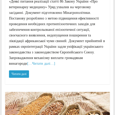
«Деякі питання реалізації статті 86 Закону України «Про
ветеринарну медицину» Уряд ухвалив на черговому
засіданні. Документ підготовлено Мінагрополітики.
Постанову розроблено з метою підвищення ефективності
проведення необхідних протиепізоотичних заходів для
забезпечення контрольованої епізоотичної ситуації,
своєчасного виявлення, недопущення поширення та
ліквідації африканської чуми свиней. Документ прийнятий в
рамках євроінтеграції України задля уніфікації українського
законодавства з законодавством Європейського Союзу.
Запровадження механізму виплати громадянам
винагороди
[…Читати далі…]
Читати далі