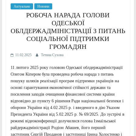
Актуально
Новини
РОБОЧА НАРАДА ГОЛОВИ
ОДЕСЬКОЇ
ОБЛДЕРЖАДМІНІСТРАЦІЇ З ПИТАНЬ
СОЦІАЛЬНОЇ ПІДТРИМКИ
ГРОМАДЯН
11.02.2025
Тетяна Сухова
11 лютого 2025 року головою Одеської облдержадміністрації
Олегом Кіпером була проведена робоча нарада з питань
пошуку шляхів реалізації програм підтримки українців на
основі гарантування економічної стійкості держави та
посилення заходів очищення фінансової системи країни
відповідно до пункту 6 рішення Ради національної безпеки і
оборони України від 4.02.2025 р. і введеного в дію Указом
Президента України від 5.02.2025 р. № 69/2025. До зустрічі в
режимі відеоконференції долучилися голова Ізмаїльської
райдержадміністрації Родіон Абашев, його перший
заступник Сергій Проданов і заступниці Ірина Холостенко і