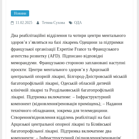
Новини
11.02.2025
Тетяна Сухова
ОДА
Два реабілітаційні відділення та чотири центри ментального
здоров’я зʼявляться на базі лікарень Одещини за підтримки
французької організації Expertise France та Французького
агентства розвитку (AFD). Підписано відповідні
меморандуми. Французькою стороною заплановані наступні
проєкти: Центри ментального здоров’я у Арцизькій
центральній опорній лікарні, Білгород-Дністровській міській
багатопрофільній лікарні, Одеській обласній дитячій
клінічній лікарні та Роздільнянській багатопрофільній
лікарні. Підтримка включатиме: – Інфраструктурний
компонент (відновлення/реновація приміщень); – Надання
технічного обладнання, зокрема для телемедицини.
Створення/відновлення відділень реабілітації на базі
Арцизької центральної опорної лікарні та Біляївської
багатопрофільної лікарні. Підтримка включатиме два
компоненти: – Інфраструктурний (відновлення/реновація/