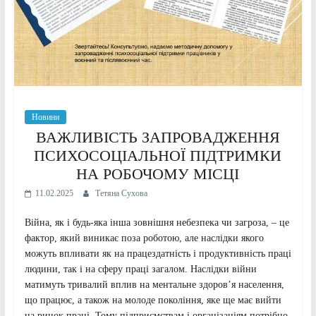
Новини
ВАЖЛИВІСТЬ ЗАПРОВАДЖЕННЯ
ПСИХОСОЦІАЛЬНОЇ ПІДТРИМКИ
НА РОБОЧОМУ МІСЦІ
11.02.2025
Тетяна Сухова
Війна, як і будь-яка інша зовнішня небезпека чи загроза, – це
фактор, який виникає поза роботою, але наслідки якого
можуть впливати як на працездатність і продуктивність праці
людини, так і на сферу праці загалом. Наслідки війни
матимуть тривалий вплив на ментальне здоров’я населення,
що працює, а також на молоде покоління, яке ще має вийти
на ринок праці. Тому підприємствам і організаціям потрібно