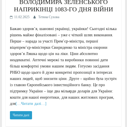
ВОЛОДИМИРА ЗЕЛЕНСЬКОГО
НАПРИКІНЦІ 1083-ГО ДНЯ ВІЙНИ
11.02.2025
Тетяна Сухова
Бажаю здоров’я, шановні українці, українки! Сьогодні кілька
рішень майже фіналізовані – уже є чіткий шлях виконання.
Перше – нарада за участі Прем’єр-міністра, першої
віцепремʼєр-міністерки Свириденко та міністра охорони
здоров’я Ляшка щодо цін на ліки. Ціни абсолютно
неадекватні. Аптечні мережі та виробники повинні дати
більш комфортні умови нашим людям. Готуємо засідання
РНБО щодо цього й дуже конкретні пропозиції в інтересах
наших людей, щоб знизити ціни. Друге – щойно була зустріч
із главою Європейського інвестиційного банку. Це про
підтримку України – іще два мільярди доларів для України:
кошти для нашої енергетики, для наших житлових програм,
для
[…Читати далі…]
Читати далі