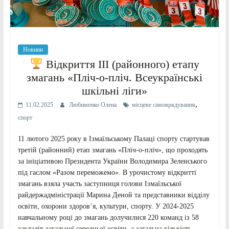
Новини
Відкриття ІІІ (районного) етапу
змагань «Пліч-о-пліч. Всеукраїнські
шкільні ліги»
,
11.02.2025
Любименко Олена
місцеве самоврядування
спорт
11 лютого 2025 року в Ізмаїльському Палаці спорту стартував
третій (районний) етап змагань «Пліч-о-пліч», що проходять
за ініціативою Президента України Володимира Зеленського
під гаслом «Разом переможемо». В урочистому відкритті
змагань взяла участь заступниця голови Ізмаїльської
райдержадміністрації Марина Деной та представники відділу
освіти, охорони здоров’я, культури, спорту. У 2024-2025
навчальному році до змагань долучилися 220 команд із 58
закладів загальної середньої освіти, а загальна кількість