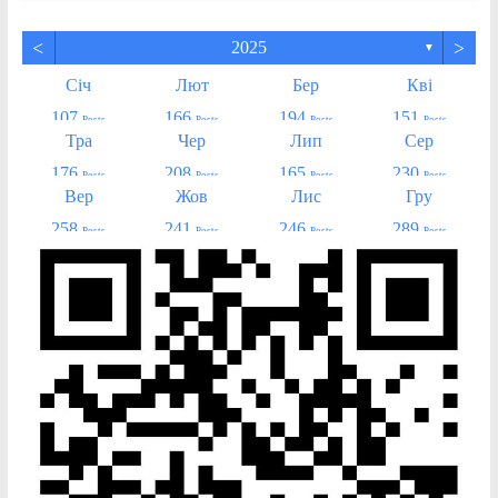
<
>
2025
▼
Січ
Лют
Бер
Кві
107
166
194
151
Posts
Posts
Posts
Posts
Тра
Чер
Лип
Сер
176
208
165
230
Posts
Posts
Posts
Posts
Вер
Жов
Лис
Гру
258
241
246
289
Posts
Posts
Posts
Posts