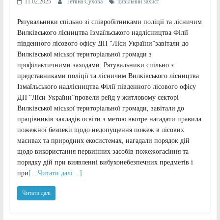
11.02.2025
Тетяна Сухова
цивільний захист
Рятувальники спільно зі співробітниками поліції та лісничим
Вилківського лісництва Ізмаїльського надлісництва Філії
південного лісового офісу ДП “Ліси України”завітали до
Вилківської міської територіальної громади з
профілактичними заходами. Рятувальники спільно з
представниками поліції та лісничим Вилківського лісництва
Ізмаїльського надлісництва Філії південного лісового офісу
ДП “Ліси України”провели рейд у житловому секторі
Вилківської міської територіальної громади, завітали до
працівників закладів освіти з метою вкотре нагадати правила
пожежної безпеки щодо недопущення пожеж в лісових
масивах та природних екосистемах, нагадали порядок дій
щодо використання первинних засобів пожежогасіння та
порядку дій при виявленні вибухонебезпечних предметів і
при
[…Читати далі…]
Читати далі