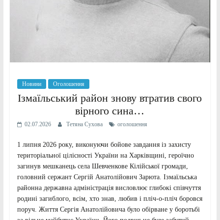
Новини
Оголошення
Ізмаїльський район знову втратив свого
вірного сина…
02.07.2026
Тетяна Сухова
оголошення
1 липня 2026 року, виконуючи бойове завдання із захисту
територіальної цілісності України на Харківщині, героїчно
загинув мешканець села Шевченкове Кілійської громади,
головний сержант Сергій Анатолійович Зарюта. Ізмаїльська
районна державна адміністрація висловлює глибокі співчуття
родині загиблого, всім, хто знав, любив і пліч-о-пліч боровся
поруч. Життя Сергія Анатолійовича було обірване у боротьбі