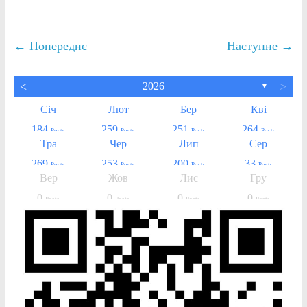
← Попереднє
Наступне →
<
>
2026
▼
Січ
Лют
Бер
Кві
184
259
251
264
Posts
Posts
Posts
Posts
Тра
Чер
Лип
Сер
269
253
200
33
Posts
Posts
Posts
Posts
Вер
Жов
Лис
Гру
0
0
0
0
Posts
Posts
Posts
Posts