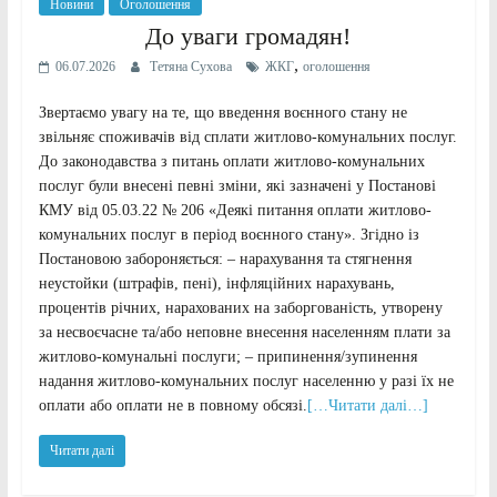
Новини
Оголошення
До уваги громадян!
,
06.07.2026
Тетяна Сухова
ЖКГ
оголошення
Звертаємо увагу на те, що введення воєнного стану не
звільняє споживачів від сплати житлово-комунальних послуг.
До законодавства з питань оплати житлово-комунальних
послуг були внесені певні зміни, які зазначені у Постанові
КМУ від 05.03.22 № 206 «Деякі питання оплати житлово-
комунальних послуг в період воєнного стану». Згідно із
Постановою забороняється: – нарахування та стягнення
неустойки (штрафів, пені), інфляційних нарахувань,
процентів річних, нарахованих на заборгованість, утворену
за несвоєчасне та/або неповне внесення населенням плати за
житлово-комунальні послуги; – припинення/зупинення
надання житлово-комунальних послуг населенню у разі їх не
оплати або оплати не в повному обсязі.
[…Читати далі…]
Читати далі