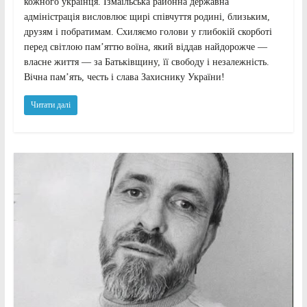
кожного українця. Ізмаїльська районна державна
адміністрація висловлює щирі співчуття родині, близьким,
друзям і побратимам. Схиляємо голови у глибокій скорботі
перед світлою пам’яттю воїна, який віддав найдорожче —
власне життя — за Батьківщину, її свободу і незалежність.
Вічна пам’ять, честь і слава Захиснику України!
Читати далі