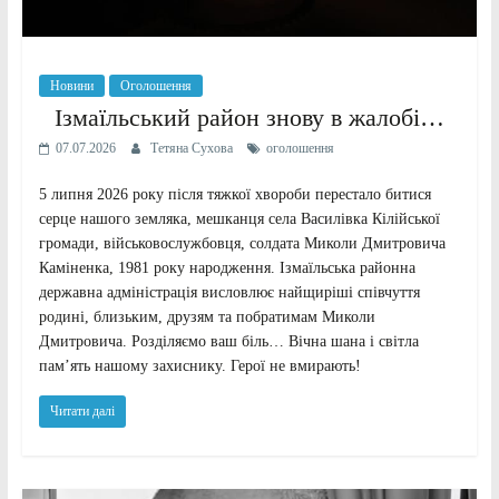
Новини
Оголошення
Ізмаїльський район знову в жалобі…
07.07.2026
Тетяна Сухова
оголошення
5 липня 2026 року після тяжкої хвороби перестало битися
серце нашого земляка, мешканця села Василівка Кілійської
громади, військовослужбовця, солдата Миколи Дмитровича
Каміненка, 1981 року народження. Ізмаїльська районна
державна адміністрація висловлює найщиріші співчуття
родині, близьким, друзям та побратимам Миколи
Дмитровича. Розділяємо ваш біль… Вічна шана і світла
пам’ять нашому захиснику. Герої не вмирають!
Читати далі