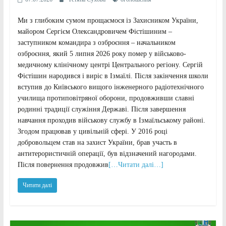
Ми з глибоким сумом прощаємося із Захисником України,
майором Сергієм Олександровичем Фістішиним –
заступником командира з озброєння – начальником
озброєння, який 5 липня 2026 року помер у військово-
медичному клінічному центрі Центрального регіону. Сергій
Фістішин народився і виріс в Ізмаїлі. Після закінчення школи
вступив до Київського вищого інженерного радіотехнічного
училища протиповітряної оборони, продовживши славні
родинні традиції служіння Державі. Після завершення
навчання проходив військову службу в Ізмаїльському районі.
Згодом працював у цивільній сфері. У 2016 році
добровольцем став на захист України, брав участь в
антитерористичній операції, був відзначений нагородами.
Після повернення продовжив
[…Читати далі…]
Читати далі