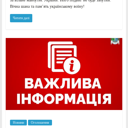
за вільне майбутнє України. Його подвиг не буде забутий.
Вічна шана та пам’ять українському воїну!
Читати далі
Новини
Оголошення