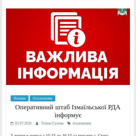
Новини
Оголошення
Оперативний штаб Ізмаїльської РДА
інформує
03.07.2026
Тетяна Сухова
оголошення
3 липня в період з 15:15 до 16:15 за межами с. Стара