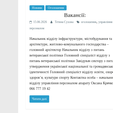
Новини
Оголошення
Вакансії:
,
15.06.2026
Тетяна Сухова
оголошення
управління
персоналом
Начальник відділу інфраструктури, містобудування та
архітектури, житлово-комунального господарства –
головний архітектор Начальник відділу з питань
ветеранської політики Головний спеціаліст відділу з
питань ветеранської політики Завідувач сектору з пит
утвердження української національної та громадянськ
ідентичності Головний спеціаліст відділу освіти, охо
здоров’я, культури спорту Контактна особа – начальн
відділу управління персоналом апарату Оксана Крячк
066 777 19 42
Читати далі