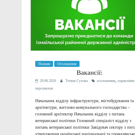
Новини
Оголошення
Вакансії:
,
29.06.2026
Тетяна Сухова
оголошення
управління
персоналом
Начальник відділу інфраструктури, містобудування та
архітектури, житлово-комунального господарства –
головний архітектор Начальник відділу з питань
ветеранської політики Головний спеціаліст відділу з
питань ветеранської політики Завідувач сектору з пит
утвердження української національної та громадянськ