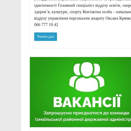
ідентичності Головний спеціаліст відділу освіти, охо
здоров’я, культури, спорту Контактна особа – начальн
відділу управління персоналом апарату Оксана Крячк
066 777 19 42
Читати далі