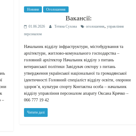
Новини
Оголошення
Вакансії:
,
01.06.2026
Тетяна Сухова
оголошення
управління
персоналом
Начальник відділу інфраструктури, містобудування та
архітектури, житлово-комунального господарства –
головний архітектор Начальник відділу з питань
ветеранської політики Завідувач сектору з питань
ань
утвердження української національної та громадянської
ої
ідентичності Головний спеціаліст відділу освіти, охорони
рони
здоров’я, культури спорту Контактна особа – начальник
ик
відділу управління персоналом апарату Оксана Крячко –
о –
066 777 19 42
Читати далі