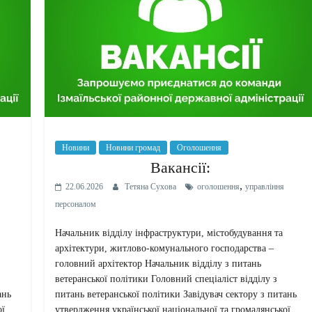
Новини
Новини громад
Оголошення
Вакансії:
,
22.06.2026
Тетяна Сухова
оголошення
управління
персоналом
Начальник відділу інфраструктури, містобудування та
архітектури, житлово-комунального господарства –
головний архітектор Начальник відділу з питань
ветеранської політики Головний спеціаліст відділу з
ань
питань ветеранської політики Завідувач сектору з питань
ої
утвердження української національної та громадянської