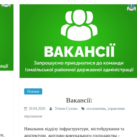
Новини
Вакансії:
,
20.04.2026
Тетяна Сухова
оголошення
управління
персоналом
Начальник відділу інфраструктури, містобудування та
ти,
архітектури, житлово-комунального господарства –