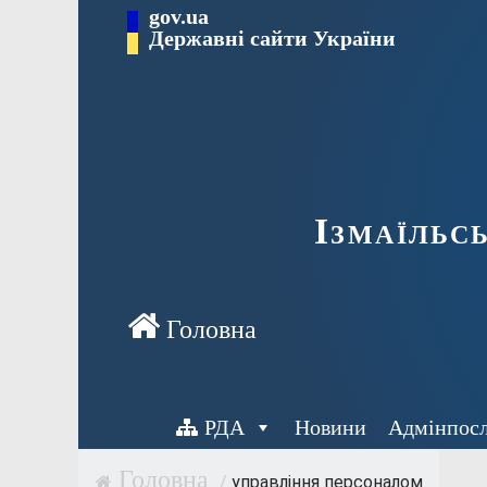
Перейти
gov.ua
до
Державні сайти України
вмісту
Ізмаїльс
РДА
Новини
Адмінпос
/
управління персоналом