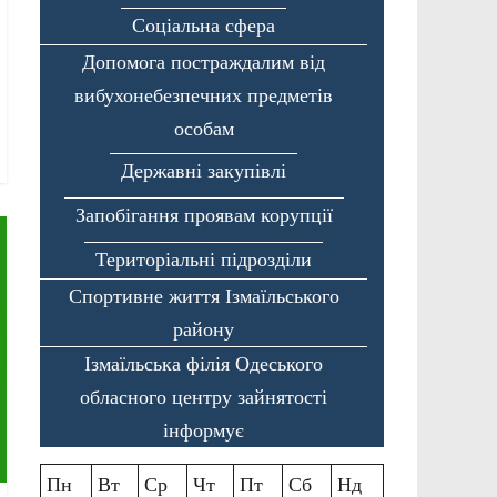
Соціальна сфера
Допомога постраждалим від
вибухонебезпечних предметів
особам
Державні закупівлі
Запобігання проявам корупції
Територіальні підрозділи
Спортивне життя Ізмаїльського
району
Ізмаїльська філія Одеського
обласного центру зайнятості
інформує
Пн
Вт
Ср
Чт
Пт
Сб
Нд