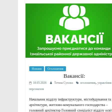
Новини
Оголошення
Вакансії:
,
18.05.2026
Тетяна Сухова
оголошення
управління
персоналом
Начальник відділу інфраструктури, містобудування та
архітектури, житлово-комунального господарства –
головний архітектор Головний спеціаліст відділу осві