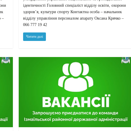
рони
ідентичності Головний спеціаліст відділу освіти, охорони
ик
здоров’я, культури спорту Контактна особа – начальник
о –
відділу управління персоналом апарату Оксана Крячко –
066 777 19 42
Читати далі