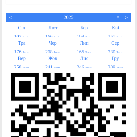
<
>
2025
▼
Січ
Лют
Бер
Кві
107
166
194
151
Posts
Posts
Posts
Posts
Тра
Чер
Лип
Сер
176
208
165
230
Posts
Posts
Posts
Posts
Вер
Жов
Лис
Гру
258
241
246
289
Posts
Posts
Posts
Posts