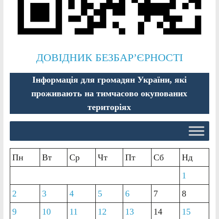
ДОВІДНИК БЕЗБАР’ЄРНОСТІ
Інформація для громадян України, які
проживають на тимчасово окупованих
територіях
Пн
Вт
Ср
Чт
Пт
Сб
Нд
1
2
3
4
5
6
7
8
9
10
11
12
13
14
15