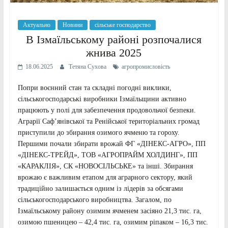
Актуально
Новини
сільське господарство
В Ізмаїльському районі розпочалися
жнива 2025
18.06.2025
Тетяна Сухова
агропромисловість
Попри воєнний стан та складні погодні виклики,
сільськогосподарські виробники Ізмаїльщини активно
працюють у полі для забезпечення продовольчої безпеки.
Аграрії Саф’янівської та Ренійської територіальних громад
приступили до збирання озимого ячменю та гороху.
Першими почали збирати врожай ФГ «ДІНЕКС-АГРО», ПП
«ДІНЕКС-ТРЕЙД», ТОВ «АГРОПРАЙМ ХОЛДИНГ», ПП
«КАРАКЛІЯ», СК «НОВОСІЛЬСЬКЕ» та інші. Збирання
врожаю є важливим етапом для аграрного сектору, який
традиційно залишається одним із лідерів за обсягами
сільськогосподарського виробництва. Загалом, по
Ізмаїльському району озимим ячменем засіяно 21,3 тис. га,
озимою пшеницею – 42,4 тис. га, озимим ріпаком – 16,3 тис.