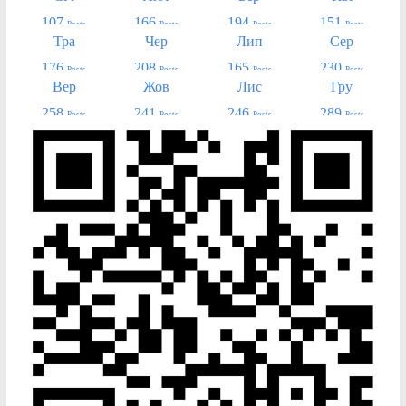
107
166
194
151
Posts
Posts
Posts
Posts
Тра
Чер
Лип
Сер
176
208
165
230
Posts
Posts
Posts
Posts
Вер
Жов
Лис
Гру
258
241
246
289
Posts
Posts
Posts
Posts