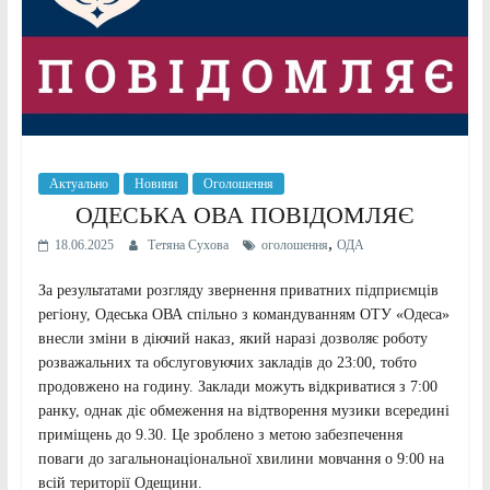
Актуально
Новини
Оголошення
ОДЕСЬКА ОВА ПОВІДОМЛЯЄ
,
18.06.2025
Тетяна Сухова
оголошення
ОДА
За результатами розгляду звернення приватних підприємців
регіону, Одеська ОВА спільно з командуванням ОТУ «Одеса»
внесли зміни в діючий наказ, який наразі дозволяє роботу
розважальних та обслуговуючих закладів до 23:00, тобто
продовжено на годину. Заклади можуть відкриватися з 7:00
ранку, однак діє обмеження на відтворення музики всередині
приміщень до 9.30. Це зроблено з метою забезпечення
поваги до загальнонаціональної хвилини мовчання о 9:00 на
всій території Одещини.