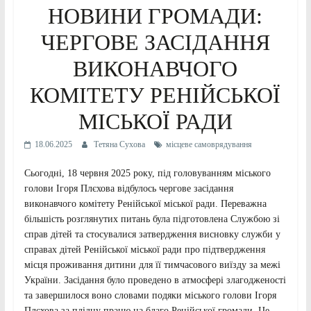
НОВИНИ ГРОМАДИ:
ЧЕРГОВЕ ЗАСІДАННЯ
ВИКОНАВЧОГО
КОМІТЕТУ РЕНІЙСЬКОЇ
МІСЬКОЇ РАДИ
18.06.2025
Тетяна Сухова
місцеве самоврядування
Сьогодні, 18 червня 2025 року, під головуванням міського
голови Ігоря Плєхова відбулось чергове засідання
виконавчого комітету Ренійської міської ради. Переважна
більшість розглянутих питань була підготовлена Службою зі
справ дітей та стосувалися затвердження висновку служби у
справах дітей Ренійської міської ради про підтвердження
місця проживання дитини для її тимчасового виїзду за межі
України. Засідання було проведено в атмосфері злагодженості
та завершилося воно словами подяки міського голови Ігоря
Плєхова за плідну працю на благо Ренійської громади. Це