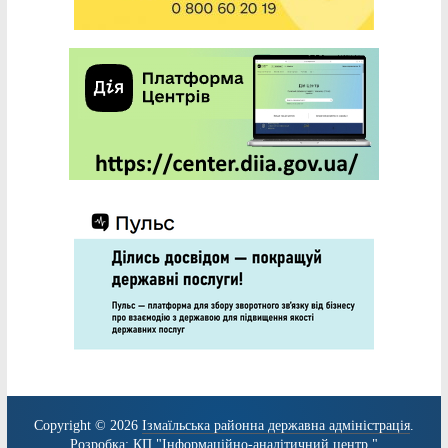
Copyright © 2026
Ізмаїльська районна державна адміністрація
.
Розробка:
КП "Інформаційно-аналітичний центр."