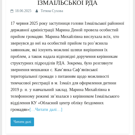
ІЗМАЇЛЬСЬКОЇ РДА
18.06.2025
Тетяна Сухова
17 червня 2025 року заступниця голови Ізмаїльської районної
державної адміністрації Марина Деной провела особистий
прийом громадян. Марина Михайлівна вислухала всіх, хто
звернувся до неї на особистий прийом та роз’яснила
заявникам, які існують можливі шляхи вирішення їх
проблем, а також надала відповідні доручення керівникам
структурних підрозділів РДА. Зокрема, було розглянуте
звернення мешканки с. Кам’янка Саф’янівської
територіальної громади з питанням щодо можливості
тимчасової реєстрації в м. Ізмаїл для оформлення дитини
2019 р. н. у навчальний заклад. Марина Михайлівна в
телефонному режимі зв’язалася з керівником Ізмаїльського
відділення КУ «Обласний центр обліку бездомних
громадян»
[…Читати далі…]
Читати далі