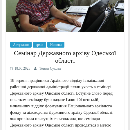
Актуально
архів
Новини
Семінар Державного архіву Одеської
області
18.06.2025
Тетяна Сухова
18 червня працівники Архівного відділу Ізмаїльської
районної державної адміністрації взяли участь в семінарі
Державного архіву Одеської області. Вступне слово перед
початком семінару було надане Галині Успенській,
начальнику відділу формування Національного архівного
фонду та діловодства Державного архіву Одеської області,
яка привітала присутніх та зазначила, що семінари
Державного архіву Одеської області проводяться з метою