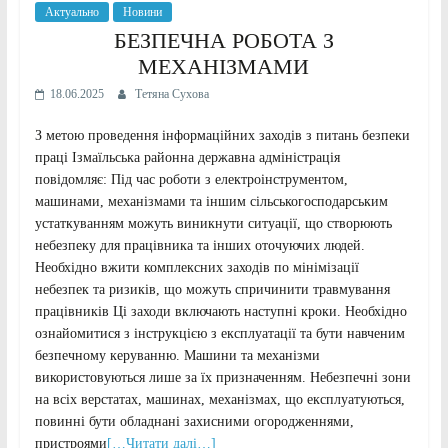
Актуально
Новини
БЕЗПЕЧНА РОБОТА З
МЕХАНІЗМАМИ
18.06.2025
Тетяна Сухова
З метою проведення інформаційних заходів з питань безпеки
праці Ізмаїльська районна державна адміністрація
повідомляє: Під час роботи з електроінструментом,
машинами, механізмами та іншим сільськогосподарським
устаткуванням можуть виникнути ситуації, що створюють
небезпеку для працівника та інших оточуючих людей.
Необхідно вжити комплексних заходів по мінімізації
небезпек та ризиків, що можуть спричинити травмування
працівників Ці заходи включають наступні кроки. Необхідно
ознайомитися з інструкцією з експлуатації та бути навченим
безпечному керуванню. Машини та механізми
використовуються лише за їх призначенням. Небезпечні зони
на всіх верстатах, машинах, механізмах, що експлуатуються,
повинні бути обладнані захисними огородженнями,
пристроями
[…Читати далі…]