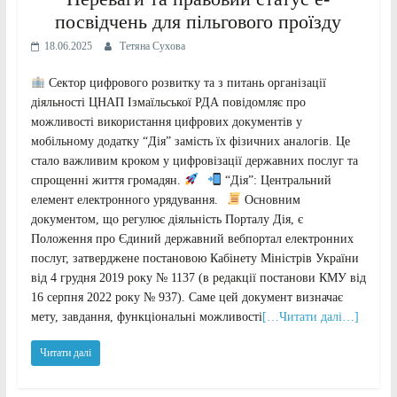
посвідчень для пільгового проїзду
18.06.2025
Тетяна Сухова
Сектор цифрового розвитку та з питань організації
діяльності ЦНАП Ізмаїльської РДА повідомляє про
можливості використання цифрових документів у
мобільному додатку “Дія” замість їх фізичних аналогів. Це
стало важливим кроком у цифровізації державних послуг та
спрощенні життя громадян.
⠀
“Дія”: Центральний
елемент електронного урядування.⠀
Основним
документом, що регулює діяльність Порталу Дія, є
Положення про Єдиний державний вебпортал електронних
послуг, затверджене постановою Кабінету Міністрів України
від 4 грудня 2019 року № 1137 (в редакції постанови КМУ від
16 серпня 2022 року № 937). Саме цей документ визначає
мету, завдання, функціональні можливості
[…Читати далі…]
Читати далі