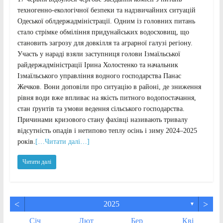
техногенно-екологічної безпеки та надзвичайних ситуацій
Одеської облдержадміністрації. Одним із головних питань
стало стрімке обміління придунайських водосховищ, що
становить загрозу для довкілля та аграрної галузі регіону.
Участь у нараді взяли заступниця голови Ізмаїльської
райдержадміністрації Ірина Холостенко та начальник
Ізмаїльського управління водного господарства Панас
Жечков. Вони доповіли про ситуацію в районі, де зниження
рівня води вже впливає на якість питного водопостачання,
стан ґрунтів та умови ведення сільського господарства.
Причинами кризового стану фахівці називають тривалу
відсутність опадів і нетипово теплу осінь і зиму 2024–2025
років.
[…Читати далі…]
Читати далі
<
>
2025
▼
Січ
Лют
Бер
Кві