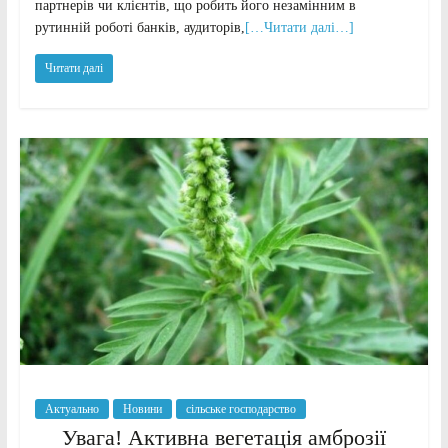
партнерів чи клієнтів, що робить його незамінним в
рутинній роботі банків, аудиторів,
[…Читати далі…]
Читати далі
Актуально
Новини
сільське господарство
Увага! Активна вегетація амброзії