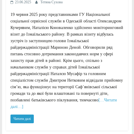
23.06.2025
Тетяна Сухова
19 червня 2025 року представниками ГУ Національної
соціальної сервісної служби в Одеській області Олександром
Кучерявим, Наталією Коноваленко здійснено моніторинговий
візит до Ізмаїльського району. В рамках візиту відбулась
зустріч із заступницею голови Ізмаїльської
райдержадміністрації Мариною Деной. Обговорили ряд
питань стосовно дотримання законодавчих норм у сфері
захисту прав дітей в районі. Крім цього, спільно з
начальником служби у справах дітей Ізмаїльської
райдержадміністрації Наталєю Мусафір та головним
спеціалістом служби Дмитром Нетковим відвідали прийомну
сім’ю, яка функціонує на території Саф’янівської сільської
громади та до якої були влаштовані та повернуті діти,
позбавлені батьківського піклування, тимчасово
[…Читати
далі…]
Читати далі