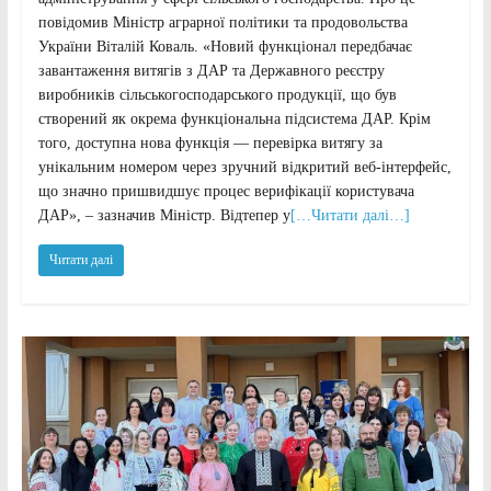
повідомив Міністр аграрної політики та продовольства
України Віталій Коваль. «Новий функціонал передбачає
завантаження витягів з ДАР та Державного реєстру
виробників сільськогосподарського продукції, що був
створений як окрема функціональна підсистема ДАР. Крім
того, доступна нова функція — перевірка витягу за
унікальним номером через зручний відкритий веб-інтерфейс,
що значно пришвидшує процес верифікації користувача
ДАР», – зазначив Міністр. Відтепер у
[…Читати далі…]
Читати далі