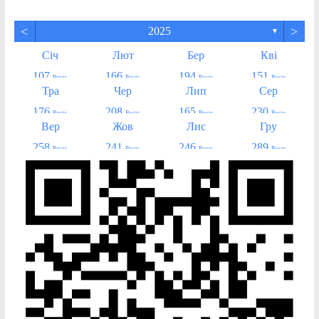
<
>
2025
▼
Січ
Лют
Бер
Кві
107
166
194
151
Posts
Posts
Posts
Posts
Тра
Чер
Лип
Сер
176
208
165
230
Posts
Posts
Posts
Posts
Вер
Жов
Лис
Гру
258
241
246
289
Posts
Posts
Posts
Posts