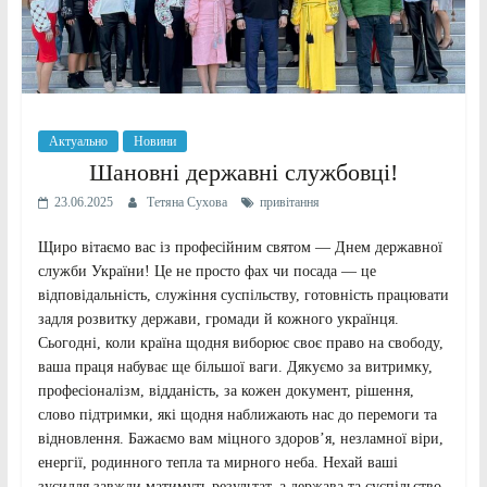
Актуально
Новини
Шановні державні службовці!
23.06.2025
Тетяна Сухова
привітання
Щиро вітаємо вас із професійним святом — Днем державної
служби України! Це не просто фах чи посада — це
відповідальність, служіння суспільству, готовність працювати
задля розвитку держави, громади й кожного українця.
Сьогодні, коли країна щодня виборює своє право на свободу,
ваша праця набуває ще більшої ваги. Дякуємо за витримку,
професіоналізм, відданість, за кожен документ, рішення,
слово підтримки, які щодня наближають нас до перемоги та
відновлення. Бажаємо вам міцного здоров’я, незламної віри,
енергії, родинного тепла та мирного неба. Нехай ваші
зусилля завжди матимуть результат, а держава та суспільство