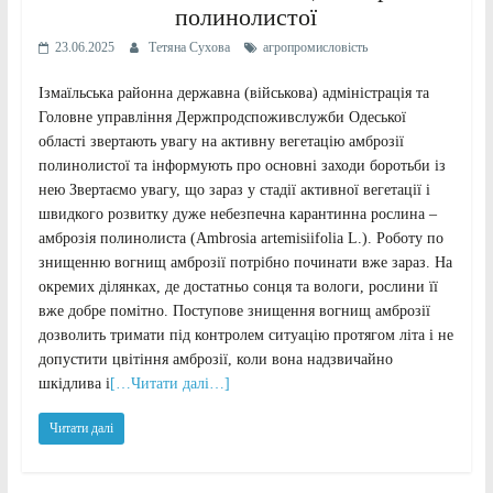
полинолистої
23.06.2025
Тетяна Сухова
агропромисловість
Ізмаїльська районна державна (військова) адміністрація та
Головне управління Держпродспоживслужби Одеської
області звертають увагу на активну вегетацію амброзії
полинолистої та інформують про основні заходи боротьби із
нею Звертаємо увагу, що зараз у стадії активної вегетації і
швидкого розвитку дуже небезпечна карантинна рослина –
амброзія полинолиста (Ambrosia artemisiifolia L.). Роботу по
знищенню вогнищ амброзії потрібно починати вже зараз. На
окремих ділянках, де достатньо сонця та вологи, рослини її
вже добре помітно. Поступове знищення вогнищ амброзії
дозволить тримати під контролем ситуацію протягом літа і не
допустити цвітіння амброзії, коли вона надзвичайно
шкідлива і
[…Читати далі…]
Читати далі