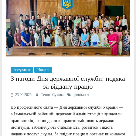
Актуально
Новини
З нагоди Дня державної служби: подяка
за віддану працю
23.06.2025
Тетяна Сухова
привітання
До професійного свята — Дня державної служби України —
в Ізмаїльській районній державній адміністрації відзначили
працівників, які щоденною працею зміцнюють державні
інституції, забезпечують стабільність, розвиток і якість
надання послуг людям. За плідну працю в органах виконавчої