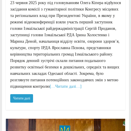
23 червня 2025 року під головуванням Олега Кіпера відбулося
засідання комісії з гуманітарної політики Конгресу місцевих
та регіональних влад при Президентові України, в якому у
режимі відеоконференції взяли участь перший заступник
голови Ізмаїльської райдержадміністрації Сергій Проданов,
заступниці голови Ізмаїльської РДА Ірина Холостенко і
Марина Деной, начальниця відділу освіти, охорони здоров’я,
культури, спорту ІРДА Ярославна Пєнова, представники
керівництва територіальних громад Ізмаїльського району.
Порядок денний зустрічі склали питання подальшого
розвитку освітньої безпеки в дошкільних, середніх та вищих
навчальних закладах Одеської області. Зокрема, було
розглянуте питання потенційних законодавчих змін з метою
підвищення контролю
[…Читати далі…]
Читати далі