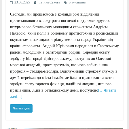
23.06.2025
Тетяна Сухова
оголошення
Сьогодні ми прощаємось з командиром відділення
протитанкового взводу роти вогневої підтримки другого
штурмового батальйону молодшим сержантом Андрієм
Нахабою, який поліг в бойовому протистоянні з російськими
окупантами, захищаючи рідну землю та народ України від
країни-терориста. Андрій Юрійович народився в Саратському
районі молодшим в багатодітній родині. Середню освіту
здобув у Білгороді-Дністровському, поступив до Одеської
морської академії, проте зрозумів, що його вабить інша
професія – столяра-мебляра. Відслуживши строкову службу в
армії, переїхав до міста Ізмаїл, де багато працював та встиг
здобути славу гарного фахівця, надійної людини, чесного
працівника. Жив в батьківському домі, поступово
[…Читати
далі…]
Читати далі