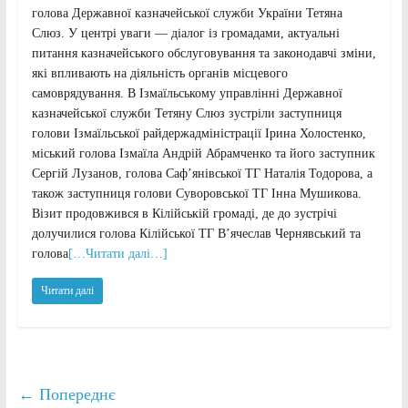
голова Державної казначейської служби України Тетяна
Слюз. У центрі уваги — діалог із громадами, актуальні
питання казначейського обслуговування та законодавчі зміни,
які впливають на діяльність органів місцевого
самоврядування. В Ізмаїльському управлінні Державної
казначейської служби Тетяну Слюз зустріли заступниця
голови Ізмаїльської райдержадміністрації Ірина Холостенко,
міський голова Ізмаїла Андрій Абрамченко та його заступник
Сергій Лузанов, голова Саф’янівської ТГ Наталія Тодорова, а
також заступниця голови Суворовської ТГ Інна Мушикова.
Візит продовжився в Кілійській громаді, де до зустрічі
долучилися голова Кілійської ТГ В’ячеслав Чернявський та
голова
[…Читати далі…]
Читати далі
← Попереднє