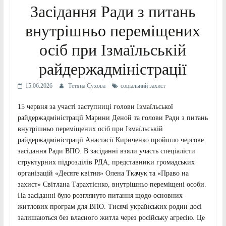
Засідання Ради з питань
внутрішньо переміщених
осіб при Ізмаїльській
райдержадміністрації
15.06.2026
Тетяна Сухова
соціальний захист
15 червня за участі заступниці голови Ізмаїльської
райдержадміністрації Марини Деной та голови Ради з питань
внутрішньо переміщених осіб при Ізмаїльській
райдержадміністрації Анастасії Кириченко пройшло чергове
засідання Ради ВПО. В засіданні взяли участь спеціалісти
структурних підрозділів РДА, представники громадських
організацій «Десяте квітня» Олена Ткачук та «Право на
захист» Світлана Тарахтієнко, внутрішньо переміщені особи.
На засіданні було розглянуто питання щодо основних
житлових програм для ВПО. Тисячі українських родин досі
залишаються без власного житла через російську агресію. Це