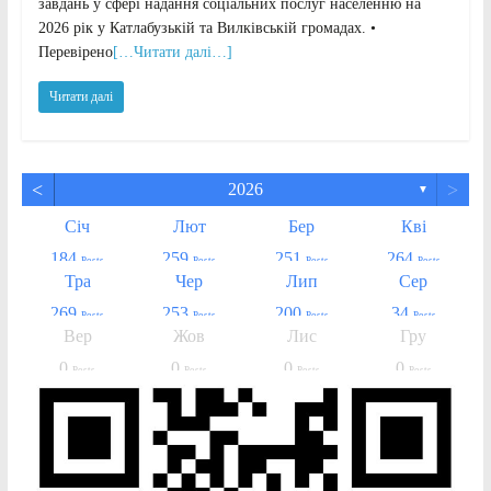
завдань у сфері надання соціальних послуг населенню на
2026 рік у Катлабузькій та Вилківській громадах. •
Перевірено
[…Читати далі…]
Читати далі
<
>
2026
▼
Січ
Лют
Бер
Кві
184
259
251
264
Posts
Posts
Posts
Posts
Тра
Чер
Лип
Сер
269
253
200
34
Posts
Posts
Posts
Posts
Вер
Жов
Лис
Гру
0
0
0
0
Posts
Posts
Posts
Posts