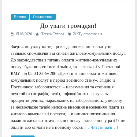
Новини
Оголошення
До уваги громадян!
,
15.06.2026
Тетяна Сухова
ЖКГ
оголошення
Звертаємо увагу на те, що введення воєнного стану не
звільняє споживачів від сплати житлово-комунальних послуг.
До законодавства з питань оплати житлово-комунальних
послуг були внесені певні зміни, які зазначені у Постанові
КМУ від 05.03.22 № 206 «Деякі питання оплати житлово-
комунальних послуг в період воєнного стану». Згідно із
Постановою забороняється: – нарахування та стягнення
неустойки (штрафів, пені), інфляційних нарахувань,
процентів річних, нарахованих на заборгованість, утворену
за несвоєчасне та/або неповне внесення населенням плати за
житлово-комунальні послуги; – припинення/зупинення
надання житлово-комунальних послуг населенню у разі їх не
оплати або оплати не в повному обсязі.
[…Читати далі…]