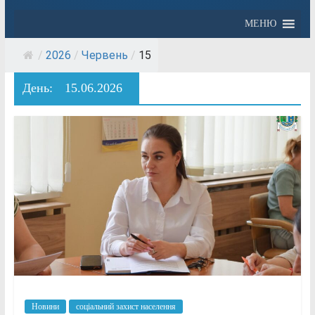
МЕНЮ
/
2026
/
Червень
/
15
День:
15.06.2026
Новини
соціальний захист населення