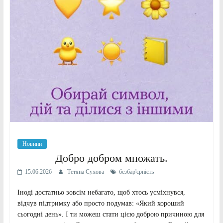
Новини
Добро добром множать.
15.06.2026
Тетяна Сухова
безбар'єрність
Іноді достатньо зовсім небагато, щоб хтось усміхнувся,
відчув підтримку або просто подумав: «Який хороший
сьогодні день». І ти можеш стати цією доброю причиною для