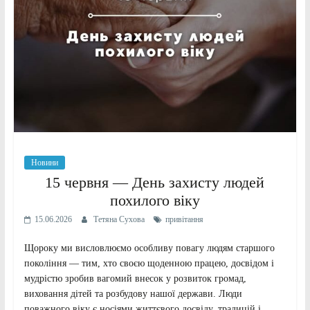
Новини
15 червня — День захисту людей
похилого віку
15.06.2026
Тетяна Сухова
привітання
Щороку ми висловлюємо особливу повагу людям старшого
покоління — тим, хто своєю щоденною працею, досвідом і
мудрістю зробив вагомий внесок у розвиток громад,
виховання дітей та розбудову нашої держави. Люди
поважного віку є носіями життєвого досвіду, традицій і