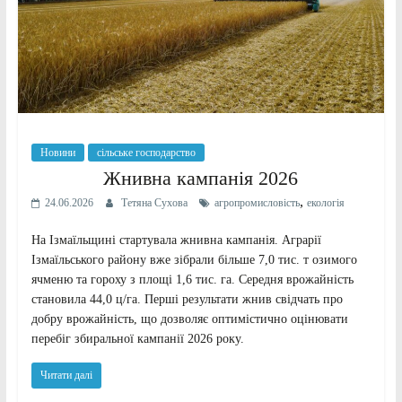
Новини
сільське господарство
Жнивна кампанія 2026
,
24.06.2026
Тетяна Сухова
агропромисловість
екологія
На Ізмаїльщині стартувала жнивна кампанія. Аграрії
Ізмаїльського району вже зібрали більше 7,0 тис. т озимого
ячменю та гороху з площі 1,6 тис. га. Середня врожайність
становила 44,0 ц/га. Перші результати жнив свідчать про
добру врожайність, що дозволяє оптимістично оцінювати
перебіг збиральної кампанії 2026 року.
Читати далі