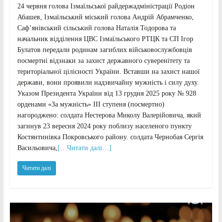
24 червня голова Ізмаїльської райдержадміністрації Родіон
Абашев, Ізмаїльський міський голова Андрій Абрамченко,
Саф’янівський сільський голова Наталія Тодорова та
начальник відділення ЦВС Ізмаїльського РТЦК та СП Ігор
Булатов передали родинам загиблих військовослужбовців
посмертні відзнаки за захист державного суверенітету та
територіальної цілісності України. Вставши на захист нашої
держави, вони проявили надзвичайну мужність і силу духу.
Указом Президента України від 13 грудня 2025 року № 928
орденами «За мужність» ІІІ ступеня (посмертно)
нагороджено: солдата Нестерова Миколу Валерійовича, який
загинув 23 вересня 2024 року поблизу населеного пункту
Костянтинівка Покровського району. солдата Чернобая Сергія
Васильовича,
[…Читати далі…]
Читати далі