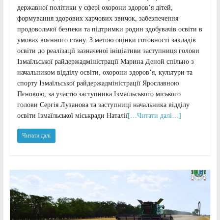
державної політики у сфері охорони здоров’я дітей,
формування здорових харчових звичок, забезпечення
продовольчої безпеки та підтримки родин здобувачів освіти в
умовах воєнного стану. З метою оцінки готовності закладів
освіти до реалізації зазначеної ініціативи заступниця голови
Ізмаїльської райдержадміністрації Марина Деной спільно з
начальником відділу освіти, охорони здоров’я, культури та
спорту Ізмаїльської райдержадміністрації Ярославною
Пєновою, за участю заступника Ізмаїльського міського
голови Сергія Лузанова та заступниці начальника відділу
освіти Ізмаїльської міськради Наталії
[…Читати далі…]
Читати далі