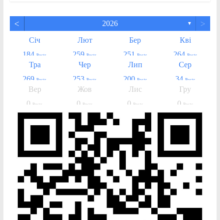
<
>
2026
▼
Січ
Лют
Бер
Кві
184
259
251
264
Posts
Posts
Posts
Posts
Тра
Чер
Лип
Сер
269
253
200
34
Posts
Posts
Posts
Posts
Вер
Жов
Лис
Гру
0
0
0
0
Posts
Posts
Posts
Posts