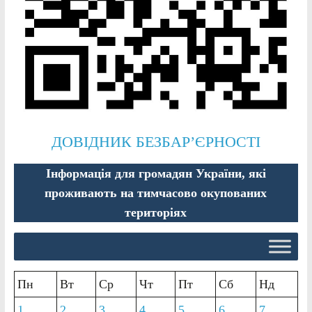
ДОВІДНИК БЕЗБАР’ЄРНОСТІ
Інформація для громадян України, які
проживають на тимчасово окупованих
територіях
Пн
Вт
Ср
Чт
Пт
Сб
Нд
1
2
3
4
5
6
7