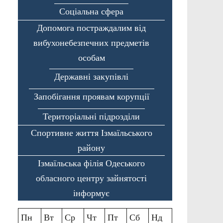
Соціальна сфера
Допомога постраждалим від
вибухонебезпечних предметів
особам
Державні закупівлі
Запобігання проявам корупції
Територіальні підрозділи
Спортивне життя Ізмаїльського
району
Ізмаїльська філія Одеського
обласного центру зайнятості
інформує
Пн
Вт
Ср
Чт
Пт
Сб
Нд