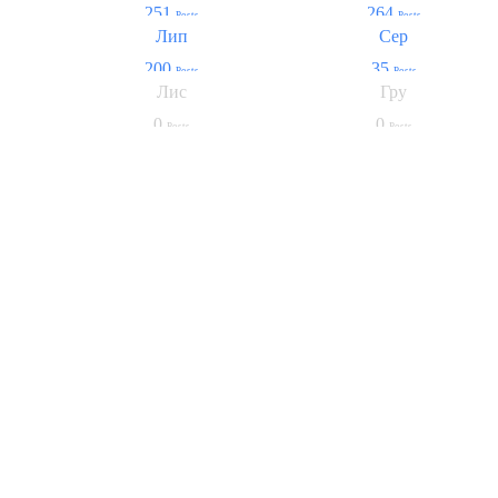
251
264
Posts
Posts
Лип
Сер
200
35
Posts
Posts
Лис
Гру
0
0
Posts
Posts