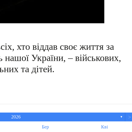
іх, хто віддав своє життя за
ь нашої України, – військових,
ьних та дітей.
>
2026
▼
Бер
Кві