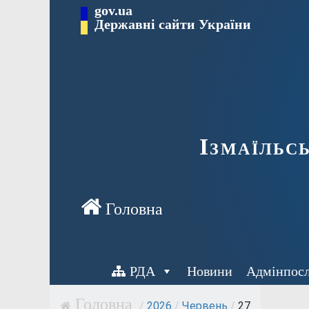
Перейти
gov.ua
до
Державні сайти України
вмісту
Ізмаїльс
РДА
Новини
Адмінпос
/
2026
/
Червень
/
27