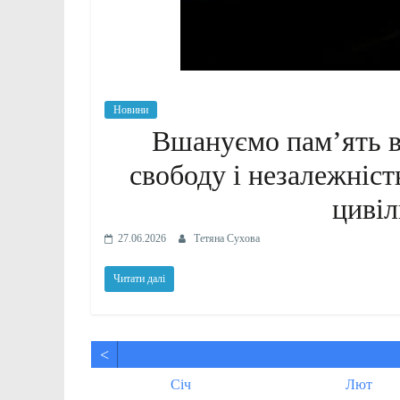
Новини
Вшануємо памʼять вс
свободу і незалежніст
цивіл
27.06.2026
Тетяна Сухова
Читати далі
<
ві
ві
ві
ві
ві
ві
Січ
Лют