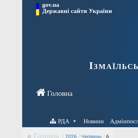
Перейти
gov.ua
до
Державні сайти України
вмісту
Ізмаїльс
РДА
Новини
Адмінпос
/
2026
/
Червень
/
6