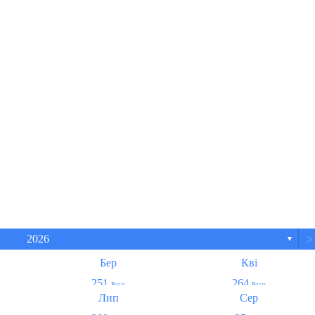
. Це
дей.
у.
,
ту.
ба!
>
2026
▼
Бер
Кві
251
264
Posts
Posts
Лип
Сер