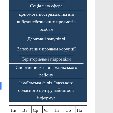
Соціальна сфера
Допомога постраждалим від
вибухонебезпечних предметів
особам
Державні закупівлі
Запобігання проявам корупції
Територіальні підрозділи
Спортивне життя Ізмаїльського
району
Ізмаїльська філія Одеського
обласного центру зайнятості
інформує
Пн
Вт
Ср
Чт
Пт
Сб
Нд