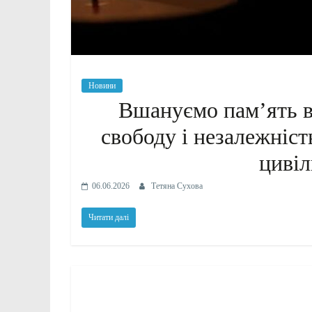
Новини
Вшануємо памʼять вс
свободу і незалежніст
цивіл
06.06.2026
Тетяна Сухова
Читати далі