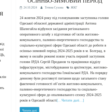
ОСІННЬО-ЗИМОВИЙ ПЕРІОД
24.10.2024
Тетяна Сухова
ЖКГ
Я
24 жовтня 2024 року під головуванням заступника голови
Одеської обласної державної адміністрації Антона
Шалигайла відбулося засідання регіонального
оперативного штабу з підготовки об’єктів житлово-
комунального, паливно-енергетичного господарства та
від
соціально-культурної сфери Одеської області до роботи в
вої
осінньо-зимовий період 2024-2025 років в м. Болград, в
ЦЬ,
якому в онлайн режимі взяли участь перший заступник
а
голови ІРДА Сергій Проданов та працівники відділу
інфраструктури, містобудування та архітектури, житлово-
комунального господарства Ізмаїльської РДА. На порядку
клін
денному були розглянуті питання щодо загального стану
фактичної готовності об’єктів житлово-комунального,
ять
паливно-енергетичного господарства та соціально-
культурної сфери до опалювального сезону 2024-2025
років в Одеській області
[…Читати далі…]
Читати далі