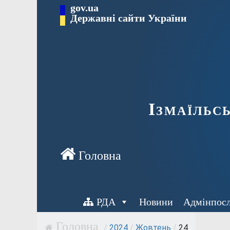
Перейти
gov.ua
до
Державні сайти України
вмісту
Ізмаїльс
РДА
Новини
Адмінпос
/
2024
/
Жовтень
/
24