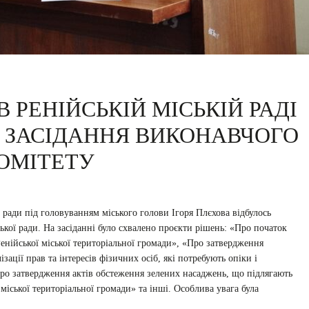
 РЕНІЙСЬКІЙ МІСЬКІЙ РАДІ
Е ЗАСІДАННЯ ВИКОНАВЧОГО
ОМІТЕТУ
ї ради під головуванням міського голови Ігоря Плєхова відбулось
ської ради. На засіданні було схвалено проєкти рішень: «Про початок
Ренійської міської територіальної громади», «Про затвердження
зації прав та інтересів фізичних осіб, які потребують опіки і
Про затвердження актів обстеження зелених насаджень, що підлягають
міської територіальної громади» та інші. Особлива увага була