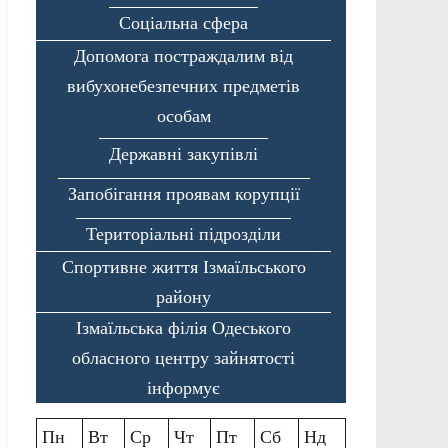
Соціальна сфера
Допомога постраждалим від
вибухонебезпечних предметів
особам
Державні закупівлі
Запобігання проявам корупції
Територіальні підрозділи
Спортивне життя Ізмаїльського
району
Ізмаїльська філія Одеського
обласного центру зайнятості
інформує
Пн
Вт
Ср
Чт
Пт
Сб
Нд