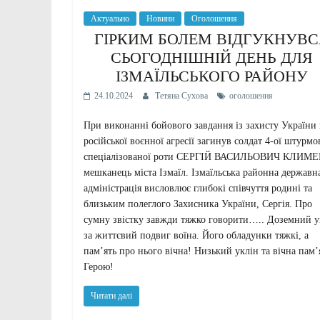
Актуально
Новини
Оголошення
ГІРКИМ БОЛЕМ ВІДГУКНУВС
СЬОГОДНІШНІЙ ДЕНЬ ДЛЯ
ІЗМАЇЛЬСЬКОГО РАЙОНУ
24.10.2024
Тетяна Сухова
оголошення
При виконанні бойового завдання із захисту України 
російської воєнної агресії загинув солдат 4-ої штурмо
спеціалізованої роти СЕРГІЙ ВАСИЛЬОВИЧ КЛИМЕ
мешканець міста Ізмаїл. Ізмаїльська районна державн
адміністрація висловлює глибокі співчуття родині та
близьким полеглого Захисника України, Сергія. Про
сумну звістку завжди тяжко говорити….. Доземний у
за життєвий подвиг воїна. Його обладунки тяжкі, а
пам’ять про нього вічна! Низький уклін та вічна пам’
Герою!
Читати далі