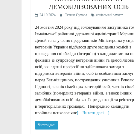
ДЕМОБІЛІЗОВАНИХ ОСІБ
24.10.2024
Тетяна Сухова
соціальний захист
24 жовтня 2024 року під головуванням заступника го
Ізмаїльської районної державної адміністрації Марин
Деной та за участю представників Міністерства у спр
ветеранів України відбулося друге засідання комісії з
проведення співбесіди (інтерв’ю) з кандидатами на п
фахівців із супроводу ветеранів війни та демобілізов
осіб, які здатні професійно здійснювати заходи з
підтримки ветеранів війни, осіб із особливими заслу
перед Батьківщиною, постраждалих учасників Револю
Гідності, членів сімей цих категорій осіб, членів сіме
загиблих (померлих) ветеранів війни, а також інших
демобілізованих осіб під час їх реадаптації та реінтегр
в територіальних громадах.⠀Попередньо кандидати
пройшли психологічне
[…Читати далі…]
Читати далі