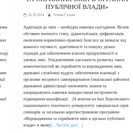
ПУБЛІЧНОЇ ВЛАДИ»
24.10.2024
Тетяна Сухова
лови
Адаптація до змін – необхідна навичка сьогодення. Вплив
и
обставин воєнного стану, діджиталізація, цифровізація,
авах
оновлення нормативно-правової бази все це вимагає від
кожного гнучкості, адаптивності та пошуку дієвих
осаду
підходів для забезпечення власної продуктивності в
аних
умовах змін. Усвідомлюючи нагальність розвитку таких
компетентностей як сприйняття та впровадження змін,
гами
державні службовці відділу забезпечення взаємодії з
ції
органами місцевого самоврядування Ізмаїльської районної
й
державної адміністрації оновлюють знання та
напрацьовують навички використання інструментів
ації
підвищення кваліфікації.⠀24 жовтня на базі Херсонського
національного технічного університету завершилася серія
семінарів за загальною короткостроковою програмою
«Впровадження та сприйняття змін в органах публічної
влади» в якому
[…Читати далі…]