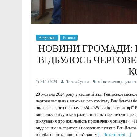
Актуально
Новини
НОВИНИ ГРОМАДИ: В
ВІДБУЛОСЬ ЧЕРГОВ
К
24.10.2024
Тетяна Сухова
місцеве самоврядування
23 жовтня 2024 року у сесійній залі Ренійської місько
чергове засідання виконавчого комітету Ренійської мі
опалювального періоду 2024-2025 років на території 
висновку опікунської ради з питань забезпечення реалі
піклування про доцільність призначення опікуна», «
видаленню на території населених пунктів Ренійської 
приділена питанням, пов’язаним
[…Читати далі…]