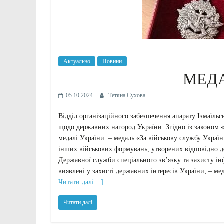
Актуально
Новини
МЕДА
05.10.2024
Тетяна Сухова
Відділ організаційного забезпечення апарату Ізмаїль
щодо державних нагород України. Згідно із законом
медалі України: – медаль «За військову службу Укра
інших військових формувань, утворених відповідно до
Державної служби спеціального зв’язку та захисту інфо
виявлені у захисті державних інтересів України; – ме
Читати далі…]
Читати далі