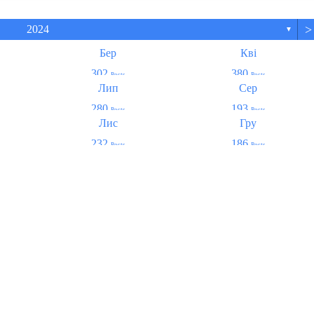
>
2024
▼
Бер
Кві
302
380
Posts
Posts
Лип
Сер
280
193
Posts
Posts
Лис
Гру
232
186
Posts
Posts