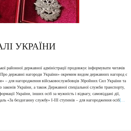
ЛІ УКРАЇНИ
ської районної державної адміністрації продовжує інформувати читачів
 «Про державні нагороди України» окремим видом державних нагород є
їни» – для нагородження військовослужбовців Збройних Сил України та
 законів України, а також Державної спеціальної служби транспорту,
рмації України, інших осіб за мужність і відвагу, самовіддані дії,
даль «За бездоганну службу» I-III ступенів – для нагородження осіб
[…