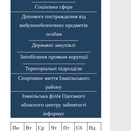
Соціальна сфера
Допомога постраждалим від
вибухонебезпечних предметів
особам
Державні закупівлі
Запобігання проявам корупції
Територіальні підрозділи
Спортивне життя Ізмаїльського
району
Ізмаїльська філія Одеського
обласного центру зайнятості
інформує
Пн
Вт
Ср
Чт
Пт
Сб
Нд