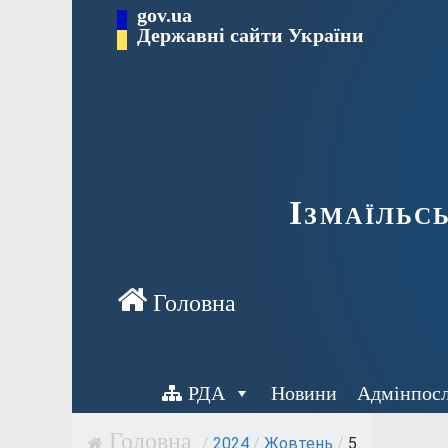
Перейти
gov.ua
до
Державні сайти України
вмісту
Ізмаїльс
РДА
Новини
Адмінпос
/
2024
/
Жовтень
/
5