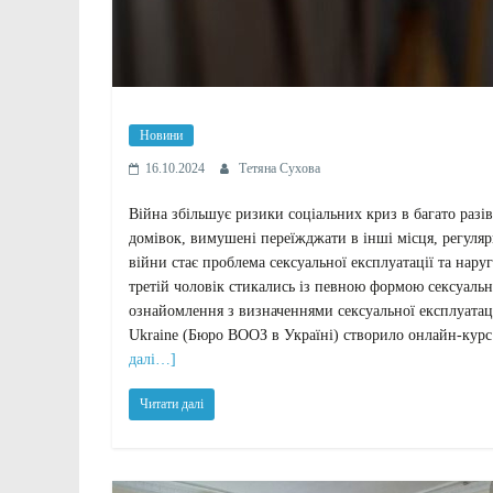
Новини
16.10.2024
Тетяна Сухова
Війна збільшує ризики соціальних криз в багато разі
домівок, вимушені переїжджати в інші місця, регуляр
війни стає проблема сексуальної експлуатації та на
третій чоловік стикались із певною формою сексуаль
ознайомлення з визначеннями сексуальної експлуатації
Ukraine (Бюро ВООЗ в Україні) створило онлайн-курс
далі…]
Читати далі