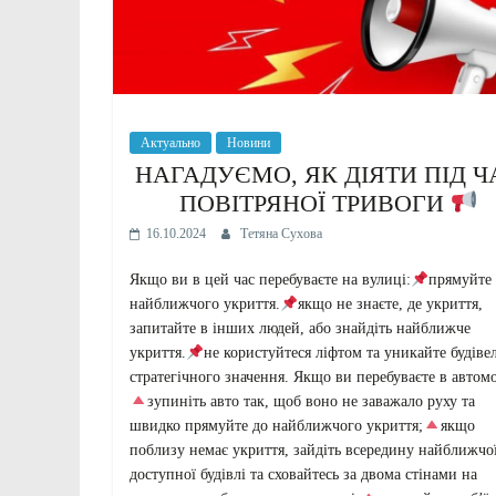
Актуально
Новини
НАГАДУЄМО, ЯК ДІЯТИ ПІД Ч
ПОВІТРЯНОЇ ТРИВОГИ
16.10.2024
Тетяна Сухова
Якщо ви в цей час перебуваєте на вулиці:
прямуйте
найближчого укриття.
якщо не знаєте, де укриття,
запитайте в інших людей, або знайдіть найближче
укриття.
не користуйтеся ліфтом та уникайте будіве
стратегічного значення. Якщо ви перебуваєте в автомо
зупиніть авто так, щоб воно не заважало руху та
швидко прямуйте до найближчого укриття;
якщо
поблизу немає укриття, зайдіть всередину найближчо
доступної будівлі та сховайтесь за двома стінами на