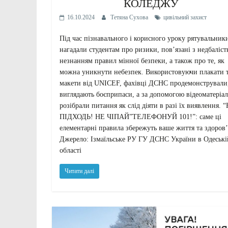
КОЛЕДЖУ
16.10.2024
Тетяна Сухова
цивільний захист
Під час пізнавального і корисного уроку рятувальник
нагадали студентам про ризики, пов’язані з недбаліст
незнанням правил мінної безпеки, а також про те, як
можна уникнути небезпек. Використовуючи плакати 
макети від UNICEF, фахівці ДСНС продемонстрували,
виглядають боєприпаси, а за допомогою відеоматеріал
розібрали питання як слід діяти в разі їх виявлення. 
ПІДХОДЬ! НЕ ЧІПАЙ”ТЕЛЕФОНУЙ 101!”: саме ці
елементарні правила збережуть ваше життя та здоров’
Джерело: Ізмаїльське РУ ГУ ДСНС України в Одеські
області
Читати далі