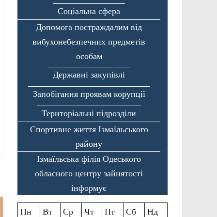
Соціальна сфера
Допомога постраждалим від
вибухонебезпечних предметів
особам
Державні закупівлі
Запобігання проявам корупції
Територіальні підрозділи
Спортивне життя Ізмаїльського
району
Ізмаїльська філія Одеського
обласного центру зайнятості
інформує
Пн
Вт
Ср
Чт
Пт
Сб
Нд