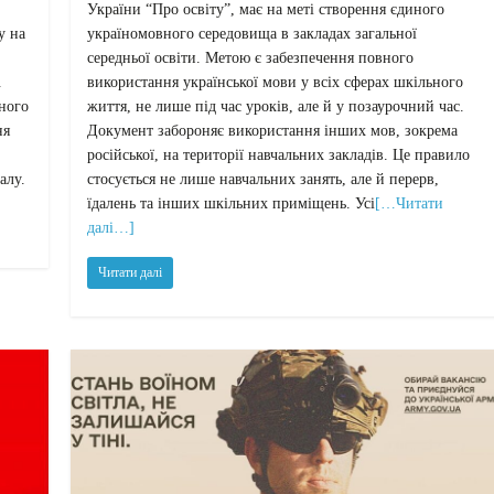
України “Про освіту”, має на меті створення єдиного
у на
україномовного середовища в закладах загальної
середньої освіти. Метою є забезпечення повного
.
використання української мови у всіх сферах шкільного
ьного
життя, не лише під час уроків, але й у позаурочний час.
ня
Документ забороняє використання інших мов, зокрема
російської, на території навчальних закладів. Це правило
алу.
стосується не лише навчальних занять, але й перерв,
їдалень та інших шкільних приміщень. Усі
[…Читати
далі…]
Читати далі