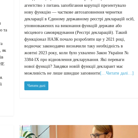
агентство з питань запобігання корупції презентувало
нову функцію — часткове автозаповнення чернетки
декларації в Єдиному державному реєстрі декларацій осіб,
и
уповноважених на виконання функцій держави або
ю та
місцевого самоврядування (Реєстрі декларацій). Такий
функціонал НАЗК почало розробляти ще у 2021 році,
та
водночас законодавчо визначили таку необхідність в
 як
жовтні 2023 року, коли було ухвалено Закон України №
ів
3384-ІХ про відновлення декларування. Які переваги
“НЕ
нової функції? Завдяки новій функції декларант має
можливість не лише швидше заповнити
[…Читати далі…]
я.
й
Читати далі