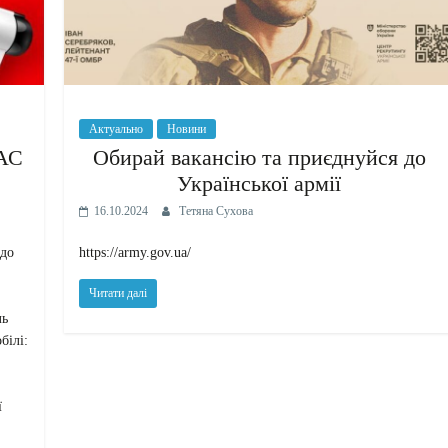
Актуально
Новини
АС
Обирай вакансію та приєднуйся до
Української армії
16.10.2024
Тетяна Сухова
 до
https://army.gov.ua/
Читати далі
ль
білі:
ї