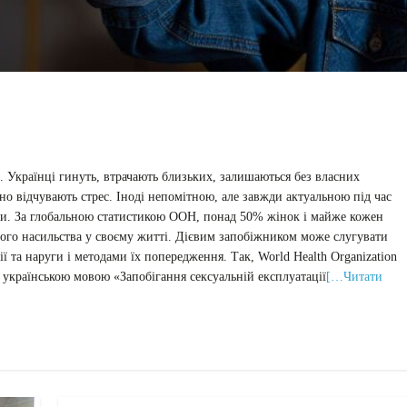
в. Українці гинуть, втрачають близьких, залишаються без власних
но відчувають стрес. Іноді непомітною, але завжди актуальною під час
руги. За глобальною статистикою ООН, понад 50% жінок і майже кожен
ного насильства у своєму житті. Дієвим запобіжником може слугувати
 та наруги і методами їх попередження. Так, World Health Organization
 українською мовою «Запобігання сексуальній експлуатації
[…Читати