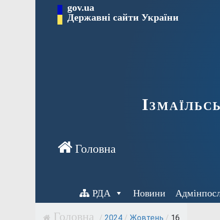
Перейти
gov.ua
до
Державні сайти України
вмісту
Ізмаїльс
РДА
Новини
Адмінпос
/
2024
/
Жовтень
/
16