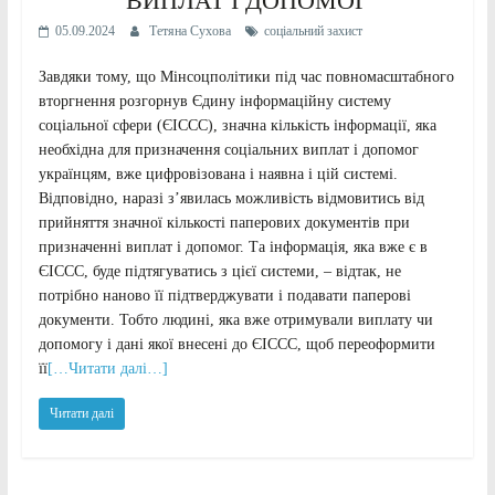
ВИПЛАТ І ДОПОМОГ
05.09.2024
Тетяна Сухова
соціальний захист
Завдяки тому, що Мінсоцполітики під час повномасштабного
вторгнення розгорнув Єдину інформаційну систему
соціальної сфери (ЄІССС), значна кількість інформації, яка
необхідна для призначення соціальних виплат і допомог
українцям, вже цифровізована і наявна і цій системі.
Відповідно, наразі зʼявилась можливість відмовитись від
прийняття значної кількості паперових документів при
призначенні виплат і допомог. Та інформація, яка вже є в
ЄІССС, буде підтягуватись з цієї системи, – відтак, не
потрібно наново її підтверджувати і подавати паперові
документи. Тобто людині, яка вже отримували виплату чи
допомогу і дані якої внесені до ЄІССС, щоб переоформити
її
[…Читати далі…]
Читати далі