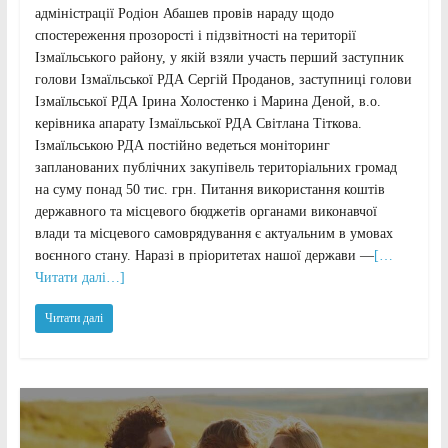
адміністрації Родіон Абашев провів нараду щодо
спостереження прозорості і підзвітності на території
Ізмаїльського району, у якій взяли участь перший заступник
голови Ізмаїльської РДА Сергій Проданов, заступниці голови
Ізмаїльської РДА Ірина Холостенко і Марина Деной, в.о.
керівника апарату Ізмаїльської РДА Світлана Тіткова.
Ізмаїльською РДА постійно ведеться моніторинг
запланованих публічних закупівель територіальних громад
на суму понад 50 тис. грн. Питання використання коштів
державного та місцевого бюджетів органами виконавчої
влади та місцевого самоврядування є актуальним в умовах
воєнного стану. Наразі в пріоритетах нашої держави —
[…
Читати далі…]
Читати далі