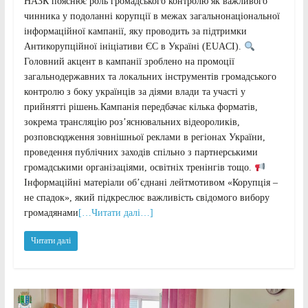
НАЗК пояснює роль громадського контролю як важливого
чинника у подоланні корупції в межах загальнонаціональної
інформаційної кампанії, яку проводить за підтримки
Антикорупційної ініціативи ЄС в Україні (EUACI).
Головний акцент в кампанії зроблено на промоції
загальнодержавних та локальних інструментів громадського
контролю з боку українців за діями влади та участі у
прийнятті рішень.Кампанія передбачає кілька форматів,
зокрема трансляцію роз’яснювальних відеороликів,
розповсюдження зовнішньої реклами в регіонах України,
проведення публічних заходів спільно з партнерськими
громадськими організаціями, освітніх тренінгів тощо.
Інформаційні матеріали об’єднані лейтмотивом «Корупція –
не спадок», який підкреслює важливість свідомого вибору
громадянами
[…Читати далі…]
Читати далі