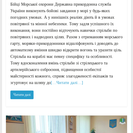
Бійці Морської охорони Державна прикордонна служба
України виконують бойові завдання у морі у будь-яких
погодних умовах. А у нинішніх реаліях діють й в умовах
повітряної та мінної небезпеки. Тому задля успішного їх
виконання, вони постійно відточують навички стрільби по
повітряних і надводних цілях. Разом з отриманням морського
гарту, моряки-прикордонники відшліфовують і доводять до
автоматизму вміння швидко відкрити вогонь та уразити ціль.
Стрільба на кораблі має певну специфіку та особливості.
Тому вдосконалення вмінь стрільби зі стрілецького та
артилерійського озброєння, підвищення особистої
майстерності кожного, сприяє злагодженості екіпажів та
згуртовує на шляху до
[…Читати далі…]
Читати далі