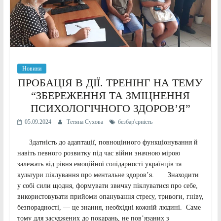
Новини
ПРОБАЦІЯ В ДІЇ. ТРЕНІНГ НА ТЕМУ
“ЗБЕРЕЖЕННЯ ТА ЗМІЦНЕННЯ
ПСИХОЛОГІЧНОГО ЗДОРОВ’Я”
05.09.2024
Тетяна Сухова
безбар'єрність
Здатність до адаптації, повноцінного функціонування й
навіть певного розвитку під час війни значною мірою
залежать від рівня емоційної солідарності українців та
культури піклування про ментальне здоров’я. Знаходити
у собі сили щодня, формувати звичку піклуватися про себе,
використовувати прийоми опанування стресу, тривоги, гніву,
безпорадності, — це знання, необхідні кожній людині. Саме
тому для засуджених до покарань, не пов’язаних з