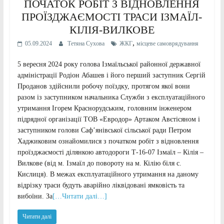
ПОЧАТОК РОБІТ З ВІДНОВЛЕННЯ
ПРОЇЗДЖАЄМОСТІ ТРАСИ ІЗМАЇЛ-
КІЛІЯ-ВИЛКОВЕ
,
05.09.2024
Тетяна Сухова
ЖКГ
місцеве самоврядування
5 вересня 2024 року голова Ізмаїльської районної державної
адміністрації Родіон Абашев і його перший заступник Сергій
Проданов здійснили робочу поїздку, протягом якої вони
разом із заступником начальника Служби з експлуатаційного
утримання Ігорем Краснорудським, головним інженером
підрядної організації ТОВ «Евродор» Артаком Авєтісяном і
заступником голови Саф’янівської сільської ради Петром
Хаджиковим ознайомилися з початком робіт з відновлення
проїзджаємості ділянкою автодороги Т-16-07 Ізмаїл – Кілія –
Вилкове (від м. Ізмаїл до повороту на м. Кілію біля с.
Кислиця). В межах експлуатаційного утримання на даному
відрізку траси будуть аварійно ліквідовані ямковість та
вибоїни. За
[…Читати далі…]
Читати далі