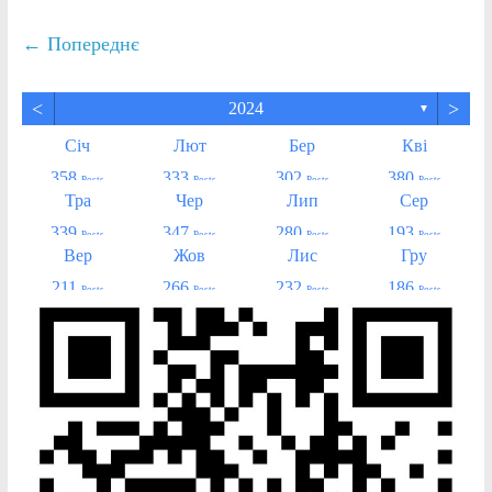
← Попереднє
<
>
2024
▼
Січ
Лют
Бер
Кві
358
333
302
380
Posts
Posts
Posts
Posts
Тра
Чер
Лип
Сер
339
347
280
193
Posts
Posts
Posts
Posts
Вер
Жов
Лис
Гру
211
266
232
186
Posts
Posts
Posts
Posts