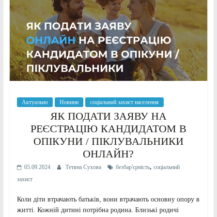
Актуально
Новини
соціальний захист населення
ЯК ПОДАТИ ЗАЯВУ НА
РЕЄСТРАЦІЮ КАНДИДАТОМ В
ОПІКУНИ / ПІКЛУВАЛЬНИКИ
ОНЛАЙН?
,
05.09.2024
Тетяна Сухова
безбар'єрність
соціальний
захист
Коли діти втрачають батьків, вони втрачають основну опору в
житті. Кожній дитині потрібна родина. Близькі родичі