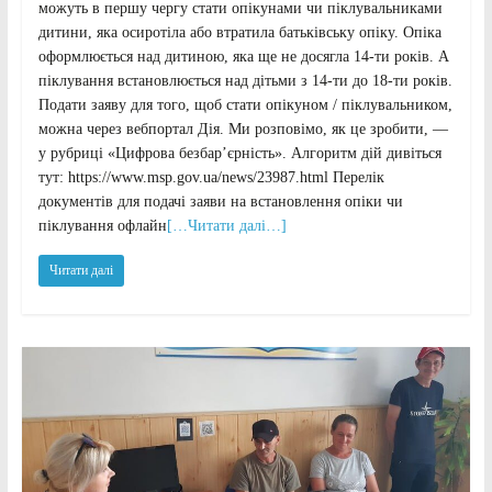
можуть в першу чергу стати опікунами чи піклувальниками
дитини, яка осиротіла або втратила батьківську опіку. Опіка
оформлюється над дитиною, яка ще не досягла 14-ти років. А
піклування встановлюється над дітьми з 14-ти до 18-ти років.
Подати заяву для того, щоб стати опікуном / піклувальником,
можна через вебпортал Дія. Ми розповімо, як це зробити, —
у рубриці «Цифрова безбар’єрність». Алгоритм дій дивіться
тут: https://www.msp.gov.ua/news/23987.html Перелік
документів для подачі заяви на встановлення опіки чи
піклування офлайн
[…Читати далі…]
Читати далі