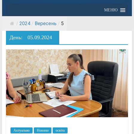
МЕНЮ
/
2024
/
Вересень
/
5
День:
05.09.2024
Актуально
Новини
освіта