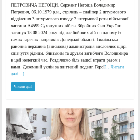
ПЕТРОВИЧА НЕГОЇЦИ. Сержант Негоїца Володимир
Петрович, 06.10.1979 р.н., стрілець – снайпер 2 штурмового
відділення 3 штурмового взводу 2 штурмової роти військової
частини А4599 Сухопутних військ Збройних Сил України
загинув 18.08.2024 року під час бойових дій на одному із
самих гарячих напрямків Донецької області. Ізмаїльська
районна державна (військова) адміністрація висловлює щирі
співчуття рідним, близьким та друзям загиблого Володимира
в цей нелегкий час. Розділяємо біль вашої втрати разом з
вами. Доземний уклін за життєвий подвиг. Герої
[…Читати
далі…]
Читати далі