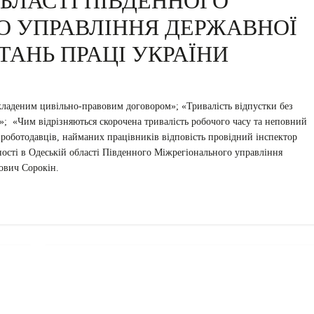
ОБЛАСТІ ПІВДЕННОГО
О УПРАВЛІННЯ ДЕРЖАВНОЇ
ТАНЬ ПРАЦІ УКРАЇНИ
кладеним цивільно-правовим договором»; «Тривалість відпустки без
»; «Чим відрізняються скорочена тривалість робочого часу та неповний
роботодавців, найманих працівників відповість провідний інспектор
ьності в Одеській області Південного Міжрегіонального управління
ович Сорокін.