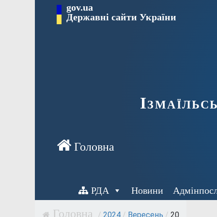
Перейти
gov.ua
до
Державні сайти України
вмісту
Ізмаїльс
РДА
Новини
Адмінпос
/
2024
/
Вересень
/
20