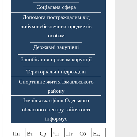
Соціальна сфера
Допомога постраждалим від
вибухонебезпечних предметів
особам
Державні закупівлі
Запобігання проявам корупції
Територіальні підрозділи
Спортивне життя Ізмаїльського
району
Ізмаїльська філія Одеського
обласного центру зайнятості
інформує
Пн
Вт
Ср
Чт
Пт
Сб
Нд