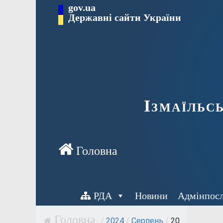
Перейти
gov.ua
до
Державні сайти України
вмісту
Ізмаїльс
РДА
Новини
Адмінпос
/
2024
/
Серпень
/
20