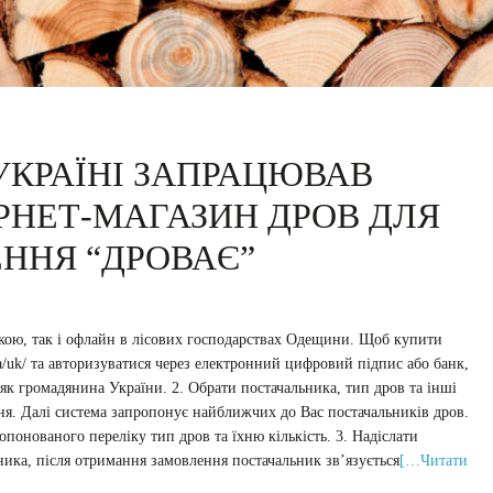
В УКРАЇНІ ЗАПРАЦЮВАВ
РНЕТ-МАГАЗИН ДРОВ ДЛЯ
ННЯ “ДРОВАЄ”
кою, так і офлайн в лісових господарствах Одещини. Щоб купити
.ua/uk/ та авторизуватися через електронний цифровий підпис або банк,
 як громадянина України. 2. Обрати постачальника, тип дров та інші
ня. Далі система запропонує найближчих до Вас постачальників дров.
опонованого переліку тип дров та їхню кількість. 3. Надіслати
ника, після отримання замовлення постачальник зв’язується
[…Читати