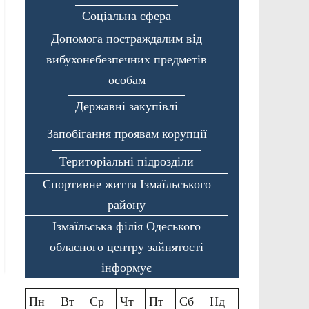
Соціальна сфера
Допомога постраждалим від
вибухонебезпечних предметів
особам
Державні закупівлі
Запобігання проявам корупції
Територіальні підрозділи
Спортивне життя Ізмаїльського
району
Ізмаїльська філія Одеського
обласного центру зайнятості
інформує
Пн
Вт
Ср
Чт
Пт
Сб
Нд