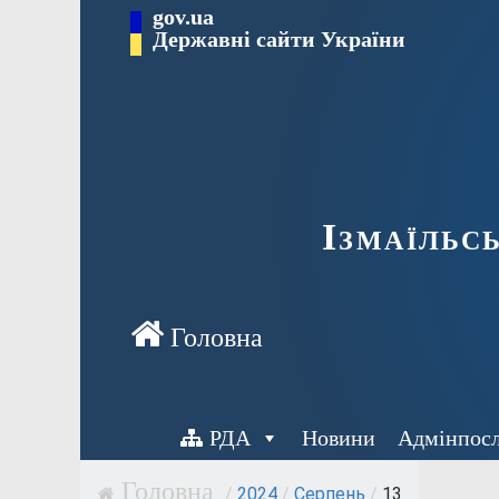
Перейти
gov.ua
до
Державні сайти України
вмісту
Ізмаїльс
РДА
Новини
Адмінпос
/
2024
/
Серпень
/
13