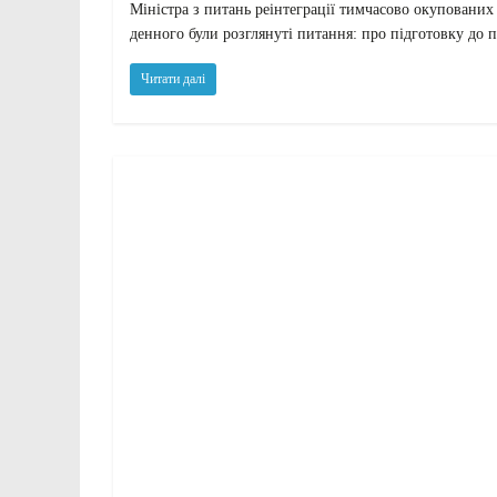
Міністра з питань реінтеграції тимчасово окупованих
денного були розглянуті питання: про підготовку до
Читати далі
Актуально
Новини
освіта
ПЕРЕВІРКА СТАНУ ГОТОВНОС