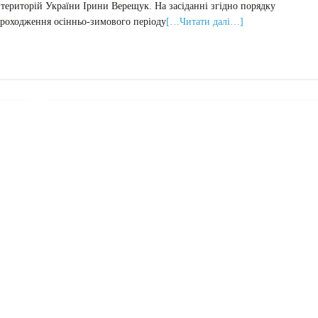
 територій України Ірини Верещук. На засіданні згідно порядку
 проходження осінньо-зимового періоду
[…Читати далі…]
Актуально
сільське господарство
ТІ
АГРАРІЇ ОДЕЩИНИ ЗІБРАЛИ