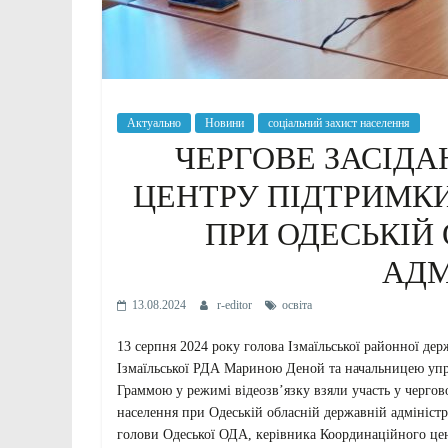
Актуально
Новини
соціальний захист населення
ЧЕРГОВЕ ЗАСІД
ЦЕНТРУ ПІДТРИМК
ПРИ ОДЕСЬКІЙ
АДМ
13.08.2024
r-editor
освіта
13 серпня 2024 року голова Ізмаїльської районної де
Ізмаїльської РДА Мариною Деной та начальницею упр
Граммою у режимі відеозв’язку взяли участь у черго
населення при Одеській обласній державній адмініст
голови Одеської ОДА, керівника Координаційного цен