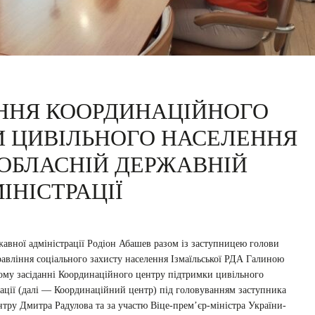
АННЯ КООРДИНАЦІЙНОГО
И ЦИВІЛЬНОГО НАСЕЛЕННЯ
 ОБЛАСНІЙ ДЕРЖАВНІЙ
ІНІСТРАЦІЇ
ржавної адміністрації Родіон Абашев разом із заступницею голови
авління соціального захисту населення Ізмаїльської РДА Галиною
вому засіданні Координаційного центру підтримки цивільного
рації (далі — Координаційний центр) під головуванням заступника
тру Дмитра Радулова та за участю Віце-прем’єр-міністра України-