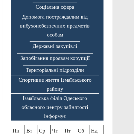
Соціальна сфера
Допомога постраждалим від
вибухонебезпечних предметів
особам
Державні закупівлі
Запобігання проявам корупції
Територіальні підрозділи
Спортивне життя Ізмаїльського
району
Ізмаїльська філія Одеського
обласного центру зайнятості
інформує
Пн
Вт
Ср
Чт
Пт
Сб
Нд