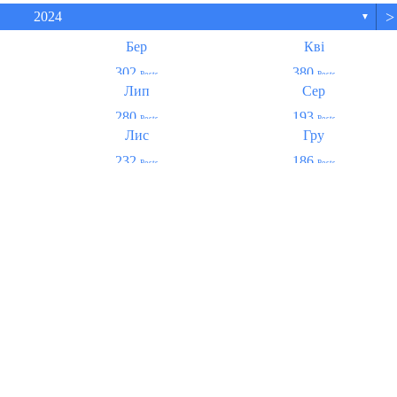
>
2024
▼
Бер
Кві
302
380
Posts
Posts
Лип
Сер
280
193
Posts
Posts
Лис
Гру
232
186
Posts
Posts