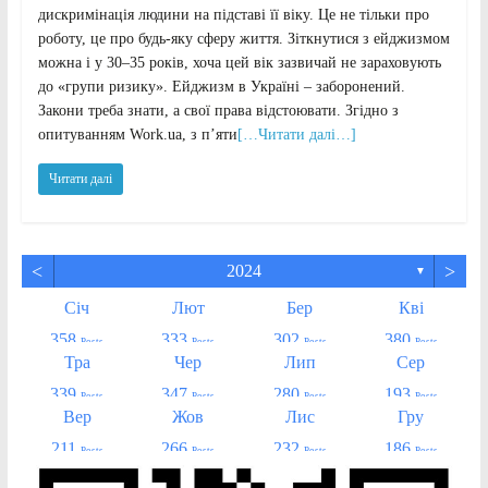
дискримінація людини на підставі її віку. Це не тільки про
роботу, це про будь-яку сферу життя. Зіткнутися з ейджизмом
можна і у 30–35 років, хоча цей вік зазвичай не зараховують
до «групи ризику». Ейджизм в Україні – заборонений.
Закони треба знати, а свої права відстоювати. Згідно з
опитуванням Work.ua, з п’яти
[…Читати далі…]
Читати далі
<
>
2024
▼
Січ
Лют
Бер
Кві
358
333
302
380
Posts
Posts
Posts
Posts
Тра
Чер
Лип
Сер
339
347
280
193
Posts
Posts
Posts
Posts
Вер
Жов
Лис
Гру
211
266
232
186
Posts
Posts
Posts
Posts