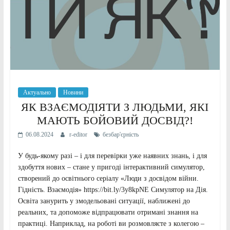
Актуально
Новини
ЯК ВЗАЄМОДІЯТИ З ЛЮДЬМИ, ЯКІ
МАЮТЬ БОЙОВИЙ ДОСВІД?!
06.08.2024
r-editor
безбар'єрність
У будь-якому разі – і для перевірки уже наявних знань, і для
здобуття нових – стане у пригоді інтерактивний симулятор,
створений до освітнього серіалу «Люди з досвідом війни.
Гідність. Взаємодія» https://bit.ly/3y8kpNE Симулятор на Дія.
Освіта занурить у змодельовані ситуації, наближені до
реальних, та допоможе відпрацювати отримані знання на
практиці. Наприклад, на роботі ви розмовляєте з колегою –