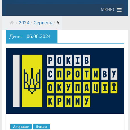
МЕНЮ
/
2024
/
Серпень
/
6
День:
06.08.2024
Актуально
Новини