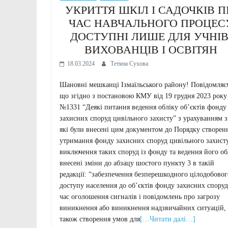
УКРИТТЯ ШКІЛ І САДОЧКІВ П
ЧАС НАВЧАЛЬНОГО ПРОЦЕС
ДОСТУПНІ ЛИШЕ ДЛЯ УЧНІВ
ВИХОВАНЦІВ І ОСВІТЯН
18.03.2024
Тетяна Сухова
Шановні мешканці Ізмаїльського району! Повідомляє
що згідно з постановою КМУ від 19 грудня 2023 року
№1331 “Деякі питання ведення обліку об’єктів фонду
захисних споруд цивільного захисту” з урахуванням з
які були внесені цим документом до Порядку створен
утримання фонду захисних споруд цивільного захисту
виключення таких споруд із фонду та ведення його об
внесені зміни до абзацу шостого пункту 3 в такій
редакції: “забезпечення безперешкодного цілодобовог
доступу населення до об’єктів фонду захисних споруд
час оголошення сигналів і повідомлень про загрозу
виникнення або виникнення надзвичайних ситуацій, 
також створення умов для
[…Читати далі…]