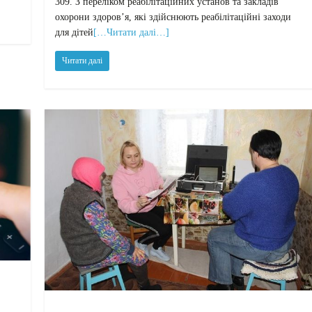
309. З переліком реабілітаційних установ та закладів
охорони здоров’я, які здійснюють реабілітаційні заходи
для дітей
[…Читати далі…]
Читати далі