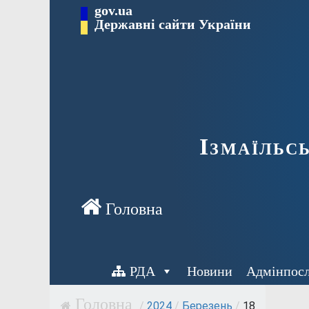
Перейти
gov.ua
до
Державні сайти України
вмісту
Ізмаїльс
РДА
Новини
Адмінпос
/
2024
/
Березень
/
18