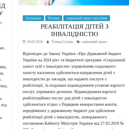
ІД
У
Актуально
Новини
соціальний захист населення
,
РЕАБІЛІТАЦІЯ ДІТЕЙ З
ІНВАЛІДНІСТЮ
18.03.2024
Тетяна Сухова
соціальний захист
мо,
Відповідно до Закону України «Про Державний бюджет
України на 2024 рік» та бюджетної програми «Соціальний
захист осіб з інвалідністю» управлінням соціального
мін,
захисту населення здійснюється направлення дітей з
ня,
інвалідністю до закладів, що надають послуги з
,
реабілітації, та подальше відшкодування установі вартості
ліку,
послуг, отриманих дитиною. Відшкодування вартості
реабілітаційних послуг для дітей з інвалідністю
о
здійснюється згідно з Порядком використання коштів,
 під
передбачених у державному бюджеті для здійснення
реабілітації дітей з інвалідністю, затвердженого
а
постановою Кабінету Міністрів України від 27.03.2019 №