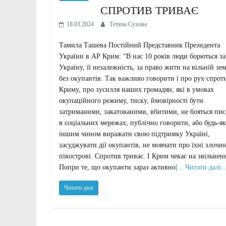
СПРОТИВ ТРИВАЄ
18.03.2024
Тетяна Сухова
Тамила Ташева Постійний Представник Президента
України в АР Крим: “В нас 10 років люди борються за
Україну, її незалежність, за право жити на вільній зем
без окупантів. Так важливо говорити і про рух спрот
Криму, про зусилля наших громадян, які в умовах
окупаційного режиму, тиску, ймовірності бути
затриманими, закатованими, вбитими, не бояться пис
в соціальних мережах, публічно говорити, або будь-я
іншим чином виражати свою підтримку Україні,
засуджувати дії окупантів, не мовчати про їхні злочи
півострові. Спротив триває. І Крим чекає на звільнен
Попри те, що окупанти зараз активно
[…Читати далі
Читати далі