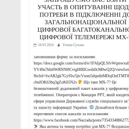
УЧАСТЬ В ОПИТУВАННІ ЩО
ПОТРЕБИ В ПІДКЛЮЧЕННІ Д
ЗАГАЛЬНОНАЦІОНАЛЬНОЇ
ЦИФРОВОЇ БАГАТОКАНАЛЬН
ЦИФРОВОЇ ТЕЛЕМЕРЕЖІ MX-
18.03.2024
Тетяна Сухова
заповнивши форму за посиланням:
https://docs.google.com/forms/d/e/1FAIpQLSfvWqmwxu
YV49a7hhi0WRNNHCvtgHlRlGwdz0cM0wQ2Q/viewfor
fbclid=IwAR2gk7GySIw5jtcVsom5dqndnMDojOnITMT
cbuIOK63bq3gZoK65N2s
Що таке МХ-7? Це
безкоштовний додатковий пакет каналів у цифровому
телебаченні. Оператором є Концерн РРТ, який входит
сфери управління Державної служби спеціального зв’
та захисту інформації України.
Дізнайтеся більше 
перегляньте список каналів за посиланням:
https://www.facebook.com/Nacrada/posts/7354334886277
Яка антена та тюнер потрібні для МХ-7? Вседіапаз