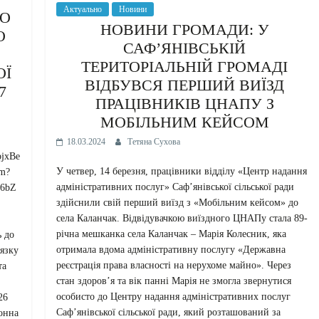
Актуально
Новини
ДО
НОВИНИ ГРОМАДИ: У
О
САФ’ЯНІВСЬКІЙ
ТЕРИТОРІАЛЬНІЙ ГРОМАДІ
ОЇ
ВІДБУВСЯ ПЕРШИЙ ВИЇЗД
7
ПРАЦІВНИКІВ ЦНАПУ З
МОБІЛЬНИМ КЕЙСОМ
18.03.2024
Тетяна Сухова
bjxBe
У четвер, 14 березня, працівники відділу «Центр надання
m?
адміністративних послуг» Саф’янівської сільської ради
86bZ
здійснили свій перший виїзд з «Мобільним кейсом» до
села Каланчак. Відвідувачкою виїздного ЦНАПу стала 89-
річна мешканка села Каланчак – Марія Колесник, яка
ь до
отримала вдома адміністративну послугу «Державна
язку
реєстрація права власності на нерухоме майно». Через
та
стан здоров’я та вік панні Марія не змогла звернутися
особисто до Центру надання адміністративних послуг
26
Саф’янівської сільської ради, який розташований за
онна