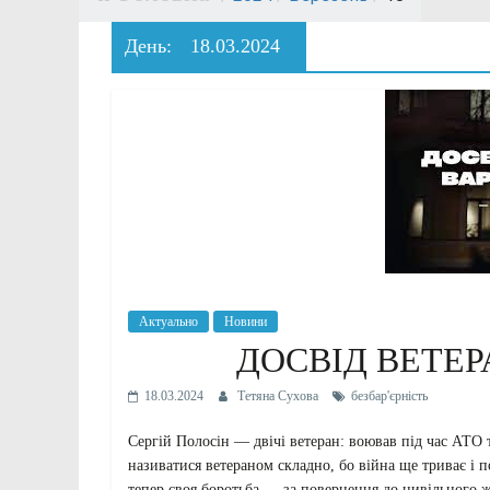
День:
18.03.2024
Актуально
Новини
ДОСВІД ВЕТЕР
18.03.2024
Тетяна Сухова
безбар'єрність
Сергій Полосін — двічі ветеран: воював під час АТО
називатися ветераном складно, бо війна ще триває і 
тепер своя боротьба — за повернення до цивільного жит