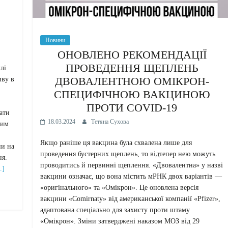
Новини
ОНОВЛЕНО РЕКОМЕНДАЦІЇ
ПРОВЕДЕННЯ ЩЕПЛЕНЬ
лі
ДВОВАЛЕНТНОЮ ОМІКРОН-
иву в
СПЕЦИФІЧНОЮ ВАКЦИНОЮ
ПРОТИ COVID-19
ати
18.03.2024
Тетяна Сухова
ким
Якщо раніше ця вакцина була схвалена лише для
ни на
проведення бустерних щеплень, то відтепер нею можуть
ня.
проводитись й первинні щеплення. «Двовалентна» у назві
…]
вакцини означає, що вона містить мРНК двох варіантів —
«оригінального» та «Омікрон». Це оновлена версія
вакцини «Comirnaty» від американської компанії «Pfizer»,
адаптована спеціально для захисту проти штаму
«Омікрон». Зміни затверджені наказом МОЗ від 29