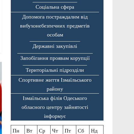
Соціальна сфера
Допомога постраждалим від
вибухонебезпечних предметів
особам
Державні закупівлі
Запобігання проявам корупції
Територіальні підрозділи
Спортивне життя Ізмаїльського
району
Ізмаїльська філія Одеського
обласного центру зайнятості
інформує
Пн
Вт
Ср
Чт
Пт
Сб
Нд