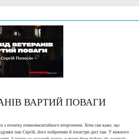
АНІВ ВАРТИЙ ПОВАГИ
 та з початку повномасштабного вторгнення. Хоча сам каже, що
подумки пан Сергій, його побратими й посестри досі там. У кожного
тя. З огляду на власний досвід, в якому були бойові дії, контузії,