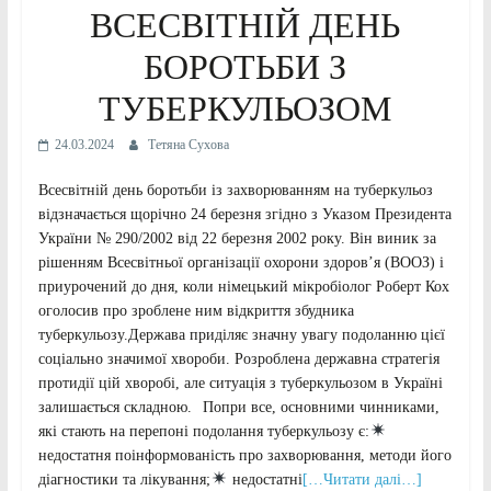
ВСЕСВІТНІЙ ДЕНЬ
БОРОТЬБИ З
ТУБЕРКУЛЬОЗОМ
24.03.2024
Тетяна Сухова
Всесвітній день боротьби із захворюванням на туберкульоз
відзначається щорічно 24 березня згідно з Указом Президента
України № 290/2002 від 22 березня 2002 року. Він виник за
рішенням Всесвітньої організації охорони здоров’я (ВООЗ) і
приурочений до дня, коли німецький мікробіолог Роберт Кох
оголосив про зроблене ним відкриття збудника
туберкульозу.Держава приділяє значну увагу подоланню цієї
соціально значимої хвороби. Розроблена державна стратегія
протидії цій хворобі, але ситуація з туберкульозом в Україні
залишається складною.⠀Попри все, основними чинниками,
які стають на перепоні подолання туберкульозу є:
недостатня поінформованість про захворювання, методи його
діагностики та лікування;
недостатні
[…Читати далі…]