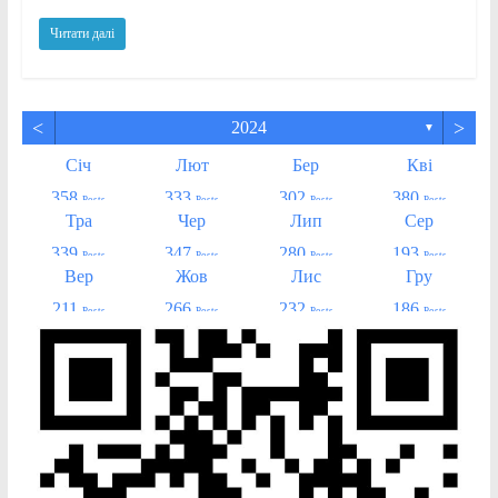
Читати далі
<
>
2024
▼
Січ
Лют
Бер
Кві
358
333
302
380
Posts
Posts
Posts
Posts
Тра
Чер
Лип
Сер
339
347
280
193
Posts
Posts
Posts
Posts
Вер
Жов
Лис
Гру
211
266
232
186
Posts
Posts
Posts
Posts