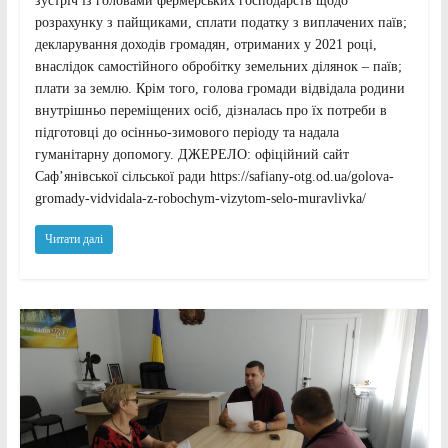
зустріч із головами фермерських господарств щодо
розрахунку з пайщиками, сплати податку з виплачених паїв;
декларування доходів громадян, отриманих у 2021 році,
внаслідок самостійного обробітку земельних ділянок – паїв;
плати за землю. Крім того, голова громади відвідала родини
внутрішньо переміщених осіб, дізналась про їх потреби в
підготовці до осінньо-зимового періоду та надала
гуманітарну допомогу. ДЖЕРЕЛО: офіційний сайт
Саф’янівської сільської ради https://safiany-otg.od.ua/golova-
gromady-vidvidala-z-robochym-vizytom-selo-muravlivka/
Читати далі