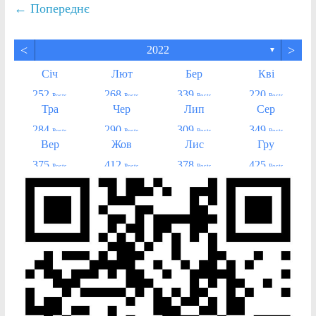
← Попереднє
<
>
2022
▼
Січ
Лют
Бер
Кві
252
268
339
220
Posts
Posts
Posts
Posts
Тра
Чер
Лип
Сер
284
290
309
349
Posts
Posts
Posts
Posts
Вер
Жов
Лис
Гру
375
412
378
425
Posts
Posts
Posts
Posts