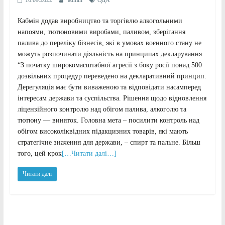
16.09.2022
admin
ОДА
Кабмін додав виробництво та торгівлю алкогольними
напоями, тютюновими виробами, паливом, зберігання
палива до переліку бізнесів, які в умовах воєнного стану не
можуть розпочинати діяльність на принципах декларування.
“З початку широкомасштабної агресії з боку росії понад 500
дозвільних процедур переведено на декларативний принцип.
Дерегуляція має бути виваженою та відповідати насамперед
інтересам держави та суспільства. Рішення щодо відновлення
ліцензійного контролю над обігом палива, алкоголю та
тютюну — виняток. Головна мета – посилити контроль над
обігом високоліквідних підакцизних товарів, які мають
стратегічне значення для держави, – спирт та пальне. Більш
того, цей крок
[…Читати далі…]
Читати далі