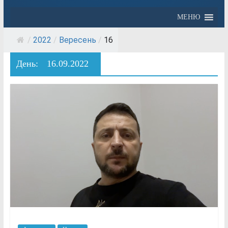
МЕНЮ
/
2022
/
Вересень
/
16
День:
16.09.2022