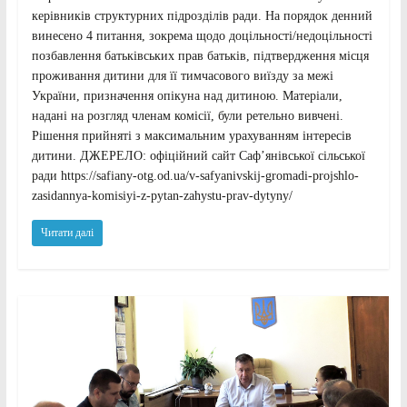
керівників структурних підрозділів ради. На порядок денний
винесено 4 питання, зокрема щодо доцільності/недоцільності
позбавлення батьківських прав батьків, підтвердження місця
проживання дитини для її тимчасового виїзду за межі
України, призначення опікуна над дитиною. Матеріали,
надані на розгляд членам комісії, були ретельно вивчені.
Рішення прийняті з максимальним урахуванням інтересів
дитини. ДЖЕРЕЛО: офіційний сайт Саф’янівської сільської
ради https://safiany-otg.od.ua/v-safyanivskij-gromadi-projshlo-
zasidannya-komisiyi-z-pytan-zahystu-prav-dytyny/
Читати далі