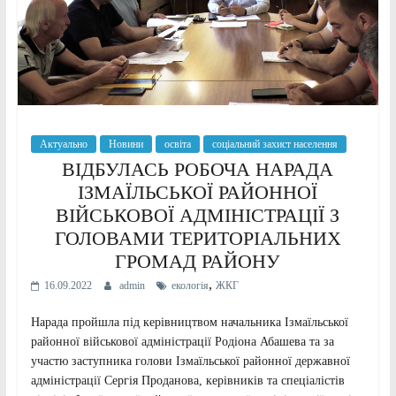
Актуально
Новини
освіта
соціальний захист населення
ВІДБУЛАСЬ РОБОЧА НАРАДА
ІЗМАЇЛЬСЬКОЇ РАЙОННОЇ
ВІЙСЬКОВОЇ АДМІНІСТРАЦІЇ З
ГОЛОВАМИ ТЕРИТОРІАЛЬНИХ
ГРОМАД РАЙОНУ
,
16.09.2022
admin
екологія
ЖКГ
Нарада пройшла під керівництвом начальника Ізмаїльської
районної військової адміністрації Родіона Абашева та за
участю заступника голови Ізмаїльської районної державної
адміністрації Сергія Проданова, керівників та спеціалістів