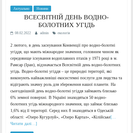
Актуально
Новини
ВСЕСВІТНІЙ ДЕНЬ ВОДНО-
БОЛОТНИХ УГІДЬ
08.02.2022
admin
екологія
2 лютого, в день заснування Конвенції про водно-болотні
угіддя, що мають міжнародне значення, головним чином як
середовище існування водоплавних птахів у 1971 році в м.
Рамсар (Іран), відзначається Всесвітній день водно-болотних
угідь. Водно-болотні угіддя – це природні території, які
виконують найважливіші екосистемні послуги для людства та
відіграють значну роль для збереження нашої планети. На
сьогоднішній день водно-болотні угіддя займають близько
6% земної поверхні. В Україні знаходяться 50 водно-
болотних угідь міжнародного значення, що займає близько
1,6% від її території. Серед них 8 знаходяться в Одеській
області: «Озеро Кугурлуй», «Озеро Картал», «Кілійське
[…
Читати далі…]