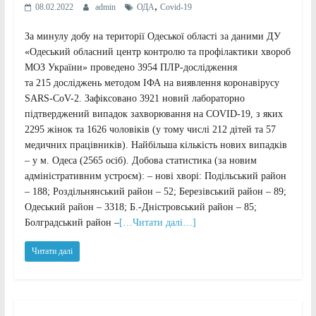
,
08.02.2022
admin
ОДА
Сovid-19
За минулу добу на території Одеської області за даними ДУ
«Одеський обласний центр контролю та профілактики хвороб
МОЗ України» проведено 3954 ПЛР-дослідження
та 215 досліджень методом ІФА на виявлення коронавірусу
SARS-CoV-2. Зафіксовано 3921 новий лабораторно
підтверджений випадок захворювання на COVID-19, з яких
2295 жінок та 1626 чоловіків (у тому числі 212 дітей та 57
медичних працівників). Найбільша кількість нових випадків
– у м. Одеса (2565 осіб). Добова статистика (за новим
адміністративним устроєм): – нові хворі: Подільський район
– 188; Роздільнянський район – 52; Березівський район – 89;
Одеський район – 3318; Б.-Дністровський район – 85;
Болградський район –
[…Читати далі…]
Читати далі