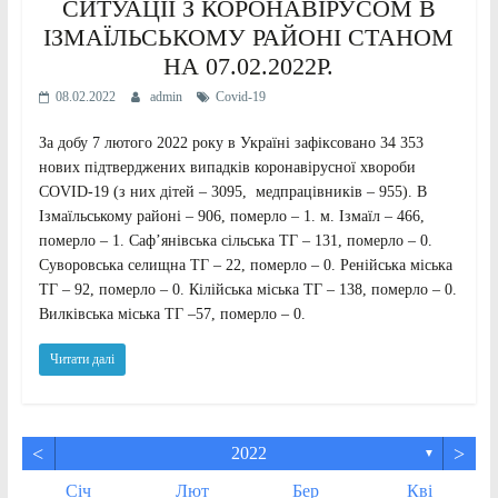
СИТУАЦІЇ З КОРОНАВІРУСОМ В
ІЗМАЇЛЬСЬКОМУ РАЙОНІ СТАНОМ
НА 07.02.2022Р.
08.02.2022
admin
Сovid-19
За добу 7 лютого 2022 року в Україні зафіксовано 34 353
нових підтверджених випадків коронавірусної хвороби
COVID-19 (з них дітей – 3095, медпрацівників – 955). В
Ізмаїльському районі – 906, померло – 1. м. Ізмаїл – 466,
померло – 1. Саф’янівська сільська ТГ – 131, померло – 0.
Суворовська селищна ТГ – 22, померло – 0. Ренійська міська
ТГ – 92, померло – 0. Кілійська міська ТГ – 138, померло – 0.
Вилківська міська ТГ –57, померло – 0.
Читати далі
<
>
2022
▼
Січ
Лют
Бер
Кві