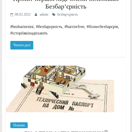
Безбар’єрність
08.02.2022
admin
безбар'єрність
#bezbariernist, #безбарєрність, #barrierfree, #бізнесбезбарєрів,
#історіїякінадихають
Читати далі
Новини