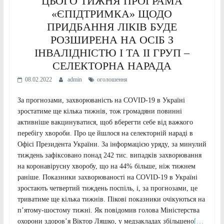
ЦЬОГО ТИЖНЯ ПРОГРАМА
«ЄПІДТРИМКА» ЩОДО
ПРИДБАННЯ ЛІКІВ БУДЕ
РОЗШИРЕНА НА ОСІБ З
ІНВАЛІДНІСТЮ I ТА ІІ ГРУП –
СЕЛЕКТОРНА НАРАДА
08.02.2022
admin
оголошення
За прогнозами, захворюваність на COVID-19 в Україні
зростатиме ще кілька тижнів, тож громадяни повинні
активніше вакцинуватися, щоб вберегти себе від важкого
перебігу хвороби. Про це йшлося на селекторній нараді в
Офісі Президента України. За інформацією уряду, за минулий
тиждень зафіксовано понад 242 тис. випадків захворювання
на коронавірусну хворобу, що на 44% більше, ніж тижнем
раніше. Показники захворюваності на COVID-19 в Україні
зростають четвертий тиждень поспіль, і, за прогнозами, це
триватиме ще кілька тижнів. Пікові показники очікуються на
п’ятому-шостому тижні. Як повідомив голова Міністерства
охорони здоров’я Віктор Ляшко, у медзакладах збільшено
[…