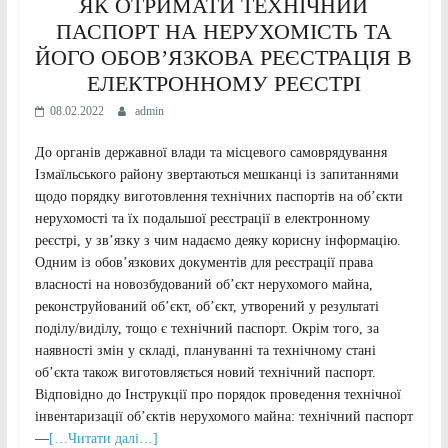
ЯК ОТРИМАТИ ТЕХНІЧНИЙ
ПАСПОРТ НА НЕРУХОМІСТЬ ТА
ЙОГО ОБОВ’ЯЗКОВА РЕЄСТРАЦІЯ В
ЕЛЕКТРОННОМУ РЕЄСТРІ
08.02.2022
admin
До органів державної влади та місцевого самоврядування
Ізмаїльського району звертаються мешканці із запитаннями
щодо порядку виготовлення технічних паспортів на об’єкти
нерухомості та їх подальшої реєстрації в електронному
реєстрі, у зв’язку з чим надаємо деяку корисну інформацію.
Одним із обов’язкових документів для реєстрації права
власності на новозбудований об’єкт нерухомого майна,
реконструйований об’єкт, об’єкт, утворений у результаті
поділу/виділу, тощо є технічний паспорт. Окрім того, за
наявності змін у складі, плануванні та технічному стані
об’єкта також виготовляється новий технічний паспорт.
Відповідно до Інструкції про порядок проведення технічної
інвентаризації об’єктів нерухомого майна: технічний паспорт
—
[…Читати далі…]