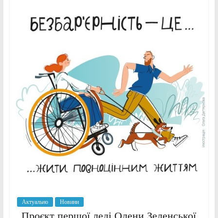
Актуально
Новини
Проєкт першої леді Олени Зеленської