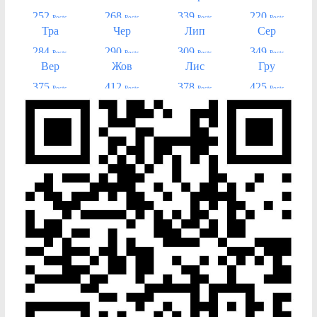
252
268
339
220
Posts
Posts
Posts
Posts
Тра
Чер
Лип
Сер
284
290
309
349
Posts
Posts
Posts
Posts
Вер
Жов
Лис
Гру
375
412
378
425
Posts
Posts
Posts
Posts