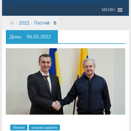
МЕНЮ
/
2022
/
Лютий
/
6
День:
06.02.2022
Новини
охорона здоров'я