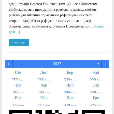
адміністрації Сергієм Гриневецьким. «У нас з Міністром
відбулась досить продуктивна розмова, в рамках якої ми
розглянули питання подальшого реформування сфери
охорони здоров’я та реформи в системі оплати праці.
Зокрема щодо виконання доручення Президента по
[…Читати
далі…]
Читати далі
<
>
2022
▼
Січ
Лют
Бер
Кві
252
268
339
220
Posts
Posts
Posts
Posts
Тра
Чер
Лип
Сер
284
290
309
349
Posts
Posts
Posts
Posts
Вер
Жов
Лис
Гру
375
412
378
425
Posts
Posts
Posts
Posts