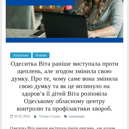
Актуально
Новини
Одеситка Віта раніше виступала проти
щеплень, але згодом змінила свою
думку. Про те, чому саме вона змінила
свою думку та як це вплинуло на
здоров’я її дітей Віта розповіла
Одеському обласному центру
контролю та профілактики хвороб.
05.02.2024
Тетяна Сухова
вакцинація
Одеситка Віта раніше виступала проти щеплень, але згодом