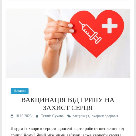
Новини
ВАКЦИНАЦІЯ ВІД ГРИПУ НА
ЗАХИСТ СЕРЦЯ
,
18.10.2023
Тетяна Сухова
вакцинація
охорона здоров'я
Людям із хворим серцем щоосені варто робити щеплення від
грипу. Чому? Який між ними зв’язок, адже хвороби серця і