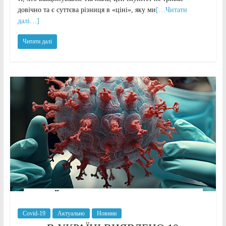
довічно та є суттєва різниця в «ціні», яку ми
[…Читати
далі…]
Читати далі
Covid-19
Актуально
Новини