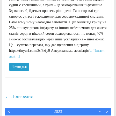
судин є хронічними, а грип – це захворювання інфекційне.
Здавалося б, йдеться про геть різні речі. Та насправді грип
створює суттєві ускладнення для серцево-судинної системи.
Саме тому йому необхідно запобігти. Щеплення від грипу на
25% знижує ризик інфаркту та інших небезпечних для життя
станів серця в піковий сезон захворюваності, на понад 40%
знижує госпіталізацію через інше ускладнення – пневмонію.
Це – суттєва перевага, яку дає щеплення від грипу.
https://tinyurl.com/2sf8zfy9 Американська асоціація
[…Читати
далі…]
Читати далі
← Попереднє
<
>
2023
▼