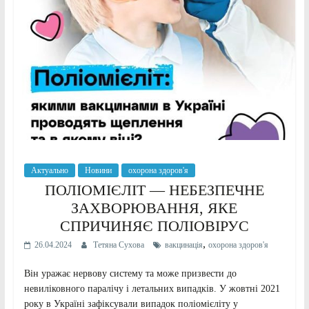
Актуально
Новини
охорона здоров'я
ПОЛІОМІЄЛІТ — НЕБЕЗПЕЧНЕ
ЗАХВОРЮВАННЯ, ЯКЕ
СПРИЧИНЯЄ ПОЛІОВІРУС
,
26.04.2024
Тетяна Сухова
вакцинація
охорона здоров'я
Він уражає нервову систему та може призвести до
невиліковного паралічу і летальних випадків. У жовтні 2021
року в Україні зафіксували випадок поліомієліту у