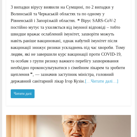
3 випадки вірусу виявили на Сумщині, по 2 випадки у
Волинській та Черкаській областях та по одному у
Рівненській і Запорізькій областях. ❝ Вірус SARS-CoV-2
постійно мутує та ухиляється від імунної відповіді – тобто
швидше вражає ослаблений імунітет, захворіти можуть
навіть раніше вакциновані, однак набутий імунітет після
вакцинації знижує ризики ускладнень під час хвороби. Тому
людям, які не завершили курс вакцинації проти COVID-19,
та особам з групи ризику важкого перебігу захворювання
необхідно проконсультуватися з сімейним лікарем та зробити
щеплення ❞, — зазначив заступник міністра, головний
державний санітарний лікар Ігор Кузін.
[…Читати далі…]
Читати далі