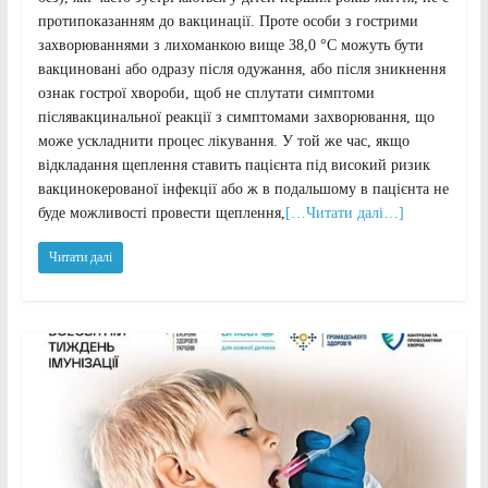
протипоказанням до вакцинації. Проте особи з гострими
захворюваннями з лихоманкою вище 38,0 °C можуть бути
вакциновані або одразу після одужання, або після зникнення
ознак гострої хвороби, щоб не сплутати симптоми
післявакцинальної реакції з симптомами захворювання, що
може ускладнити процес лікування. У той же час, якщо
відкладання щеплення ставить пацієнта під високий ризик
вакцинокерованої інфекції або ж в подальшому в пацієнта не
буде можливості провести щеплення,
[…Читати далі…]
Читати далі