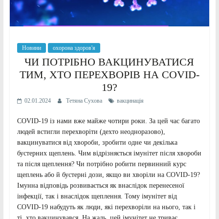
Новини
охорона здоров'я
ЧИ ПОТРІБНО ВАКЦИНУВАТИСЯ
ТИМ, ХТО ПЕРЕХВОРІВ НА COVID-
19?
02.01.2024
Тетяна Сухова
вакцинація
COVID-19 із нами вже майже чотири роки. За цей час багато
людей встигли перехворіти (дехто неодноразово),
вакцинуватися від хвороби, зробити одне чи декілька
бустерних щеплень. Чим відрізняється імунітет після хвороби
та після щеплення? Чи потрібно робити первинний курс
щеплень або й бустерні дози, якщо ви хворіли на COVID-19?
Імунна відповідь розвивається як внаслідок перенесеної
інфекції, так і внаслідок щеплення. Тому імунітет від
COVID-19 набудуть як люди, які перехворіли на нього, так і
ті, хто вакцинувався. На жаль, цей імунітет не триває