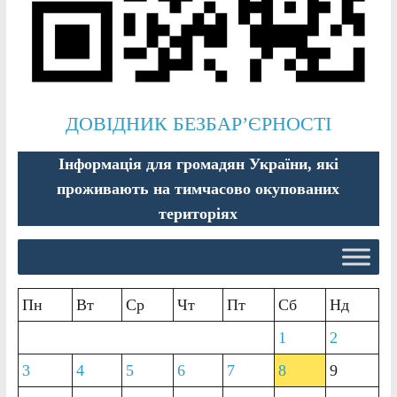
ДОВІДНИК БЕЗБАР’ЄРНОСТІ
Інформація для громадян України, які
проживають на тимчасово окупованих
територіях
Пн
Вт
Ср
Чт
Пт
Сб
Нд
1
2
3
4
5
6
7
8
9