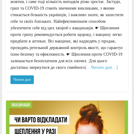
жовтня, і саме тоді кількість випадків різко зростає. Застуди,
грип та COVID-19 стають звичними викликами, з якими
стикається більшість українців, і важливо знати, як захистити
себе та своїх близьких. Найефективнішим способом
убезпечити себе від цих хвороб є вакцинація. ☛ Щеплення
проти грипу рекомендується робити щороку, і вакцину легко
придбати в аптеках. Всі вакцини, які надходять у продаж,
проходять ретельний державний контроль якості, що гарантує
їхню безпеку та ефективність. ☛ Щеплення проти COVID-19
залишається безоплатним для всіх охочих. Для цього
достатньо звернутися до свого сімейного
[…Читати далі…]
Читати далі