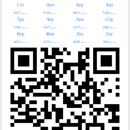
Січ
Лют
Бер
Кві
497
559
802
549
Posts
Posts
Posts
Posts
Тра
Чер
Лип
Сер
539
347
432
490
Posts
Posts
Posts
Posts
Вер
Жов
Лис
Гру
403
420
408
384
Posts
Posts
Posts
Posts