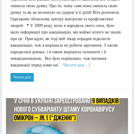
змінила свою думку. Про те, чому саме вона змінила свою
думку та як це вплинуло на здоров’я її дітей Віта розповіла
Одеському обласному центру контролю та профілактики
хвороб. ❝ У 2009 році, коли я народила свого сина, було
мало інформації про вакцинацію, ми майже нічого не знали
про це. Пригадую, як тоді мій лікар порадив відкласти
вакцинацію, тож я вирішила не робити щеплення. З часом
народилася донька, і я також вирішила залишити і її
невакцинованою. Все було нормально, тож питання
вакцинації перед нами не
[…Читати далі…]
Читати далі