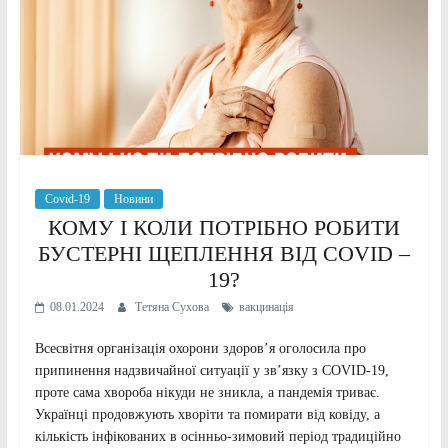
Covid-19
Новини
КОМУ І КОЛИ ПОТРІБНО РОБИТИ
БУСТЕРНІ ЩЕПЛЕННЯ ВІД COVID –
19?
08.01.2024
Тетяна Сухова
вакцинація
Всесвітня організація охорони здоров’я оголосила про
припинення надзвичайної ситуації у зв’язку з COVІD-19,
проте сама хвороба нікуди не зникла, а пандемія триває.
Українці продовжують хворіти та помирати від ковіду, а
кількість інфікованих в осінньо-зимовий період традиційно