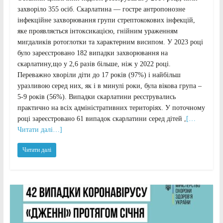
захворіло 355 осіб. Скарлатина — гостре антропонозне
інфекційне захворювання групи стрептококових інфекцій,
яке проявляється інтоксикацією, гнійним ураженням
мигдаликів ротоглотки та характерним висипом. У 2023 році
було зареєстровано 182 випадки захворювання на
скарлатину,що у 2,6 разів більше, ніж у 2022 році.
Переважно хворіли діти до 17 років (97%) і найбільш
уразливою серед них, як і в минулі роки, була вікова група –
5-9 років (56%). Випадки скарлатини реєструвались
практично на всіх адміністративних територіях. У поточному
році зареєстровано 61 випадок скарлатини серед дітей ,
[…
Читати далі…]
Читати далі