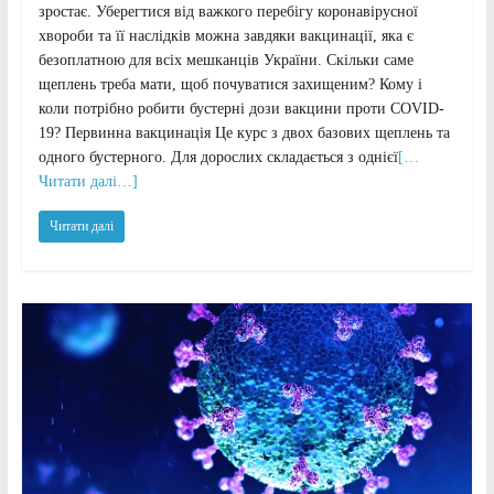
зростає. Уберегтися від важкого перебігу коронавірусної
хвороби та її наслідків можна завдяки вакцинації, яка є
безоплатною для всіх мешканців України. Скільки саме
щеплень треба мати, щоб почуватися захищеним? Кому і
коли потрібно робити бустерні дози вакцини проти COVІD-
19? Первинна вакцинація Це курс з двох базових щеплень та
одного бустерного. Для дорослих складається з однієї
[…
Читати далі…]
Читати далі