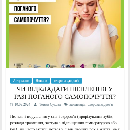
Актуально
Новини
охорона здоров'я
ЧИ ВІДКЛАДАТИ ЩЕПЛЕННЯ У
РАЗІ ПОГАНОГО САМОПОЧУТТЯ?
,
10.09.2024
Тетяна Сухова
вакцинація
охорона здоров'я
Незначні порушення у стані здоров’я (прорізування зубів,
розлади травлення, застуда з підвищеною температурою або
без), які часто зустрічаються у дітей перших років життя, не є