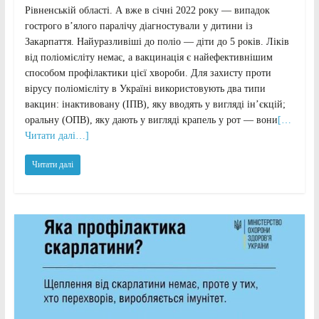
Рівненській області. А вже в січні 2022 року — випадок
гострого в’ялого паралічу діагностували у дитини із
Закарпаття. Найуразливіші до поліо — діти до 5 років. Ліків
від поліомієліту немає, а вакцинація є найефективнішим
способом профілактики цієї хвороби. Для захисту проти
вірусу поліомієліту в Україні використовують два типи
вакцин: інактивовану (ІПВ), яку вводять у вигляді ін’єкцій;
оральну (ОПВ), яку дають у вигляді крапель у рот — вони
[…
Читати далі…]
Читати далі