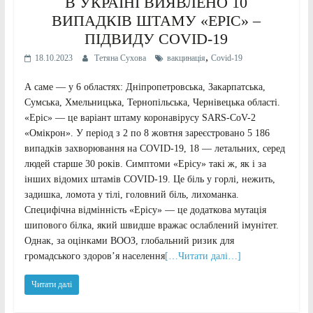
В УКРАЇНІ ВИЯВЛЕНО 10
ВИПАДКІВ ШТАМУ «ЕРІС» –
ПІДВИДУ COVID-19
,
18.10.2023
Тетяна Сухова
вакцинація
Сovid-19
А саме — у 6 областях: Дніпропетровська, Закарпатська,
Сумська, Хмельницька, Тернопільська, Чернівецька області.
«Еріс» — це варіант штаму коронавірусу SARS-CoV-2
«Омікрон». У період з 2 по 8 жовтня зареєстровано 5 186
випадків захворювання на COVID-19, 18 — летальних, серед
людей старше 30 років. Симптоми «Ерісу» такі ж, як і за
інших відомих штамів COVID-19. Це біль у горлі, нежить,
задишка, ломота у тілі, головний біль, лихоманка.
Специфічна відмінність «Ерісу» — це додаткова мутація
шипового білка, який швидше вражає ослаблений імунітет.
Однак, за оцінками ВООЗ, глобальний ризик для
громадського здоров’я населення
[…Читати далі…]
Читати далі