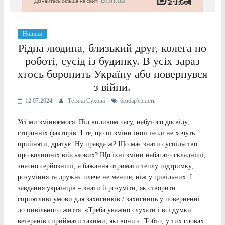
Новини
Рідна людина, близький друг, колега по
роботі, сусід із будинку. В усіх зараз
хтось боронить Україну або повернувся
з війни.
12.07.2024
Тетяна Сухова
безбар'єрність
Усі ми змінюємося. Під впливом часу, набутого досвіду,
сторонніх факторів. І те, що ці зміни інші іноді не хочуть
прийняти, дратує. Ну правда ж? Що має знати суспільство
про колишніх військових? Що їхні зміни набагато складніші,
значно серйозніші, а бажання отримати теплу підтримку,
розуміння та дружнє плече не менше, ніж у цивільних. І
завдання українців – знати й розуміти, як створити
сприятливі умови для захисників / захисниць у поверненні
до цивільного життя. «Треба уважно слухати і всі думки
ветеранів сприймати такими, які вони є. Тобто, у тих словах