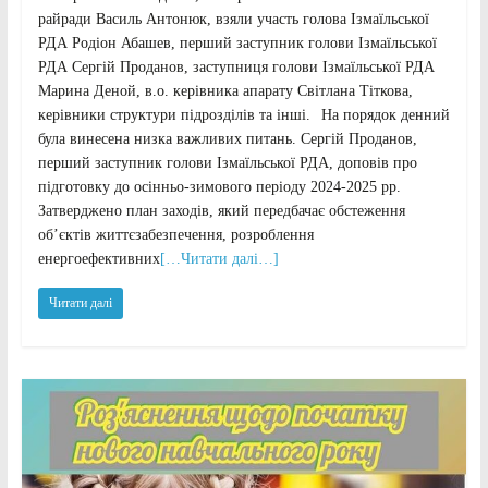
райради Василь Антонюк, взяли участь голова Ізмаїльської
РДА Родіон Абашев, перший заступник голови Ізмаїльської
РДА Сергій Проданов, заступниця голови Ізмаїльської РДА
Марина Деной, в.о. керівника апарату Світлана Тіткова,
керівники структури підрозділів та інші.⠀На порядок денний
була винесена низка важливих питань. Сергій Проданов,
перший заступник голови Ізмаїльської РДА, доповів про
підготовку до осінньо-зимового періоду 2024-2025 рр.
Затверджено план заходів, який передбачає обстеження
об’єктів життєзабезпечення, розроблення
енергоефективних
[…Читати далі…]
Читати далі