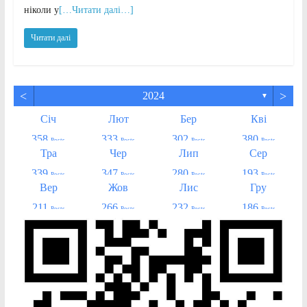
ніколи у
[…Читати далі…]
Читати далі
<
>
2024
▼
Січ
Лют
Бер
Кві
358
333
302
380
Posts
Posts
Posts
Posts
Тра
Чер
Лип
Сер
339
347
280
193
Posts
Posts
Posts
Posts
Вер
Жов
Лис
Гру
211
266
232
186
Posts
Posts
Posts
Posts