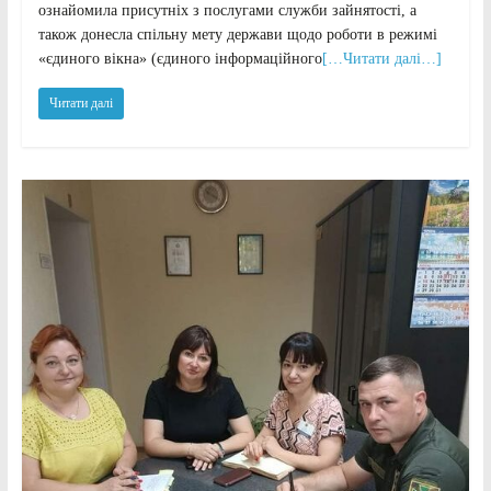
ознайомила присутніх з послугами служби зайнятості, а
також донесла спільну мету держави щодо роботи в режимі
«єдиного вікна» (єдиного інформаційного
[…Читати далі…]
Читати далі