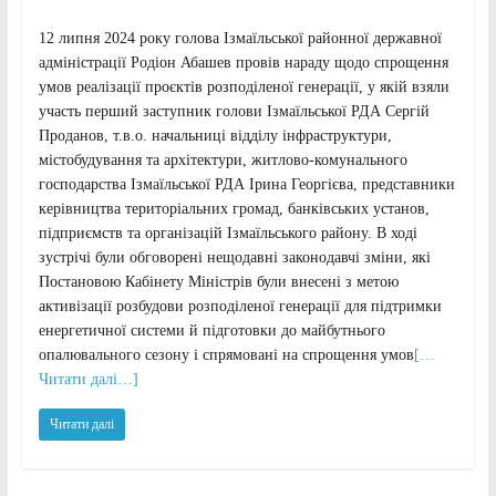
12 липня 2024 року голова Ізмаїльської районної державної
адміністрації Родіон Абашев провів нараду щодо спрощення
умов реалізації проєктів розподіленої генерації, у якій взяли
участь перший заступник голови Ізмаїльської РДА Сергій
Проданов, т.в.о. начальниці відділу інфраструктури,
містобудування та архітектури, житлово-комунального
господарства Ізмаїльської РДА Ірина Георгієва, представники
керівництва територіальних громад, банківських установ,
підприємств та організацій Ізмаїльського району. В ході
зустрічі були обговорені нещодавні законодавчі зміни, які
Постановою Кабінету Міністрів були внесені з метою
активізації розбудови розподіленої генерації для підтримки
енергетичної системи й підготовки до майбутнього
опалювального сезону і спрямовані на спрощення умов
[…
Читати далі…]
Читати далі