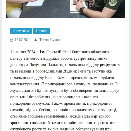
Актуально
Новини
12.07.2024
Тетяна Сухова
11 липня 2024 в Ізмаїльській філії Одеського обласного
центру зайнятості відбулась робоча зустріч заступника
директора Людмили Пальжок, начальника відділу рекрутингу
та взаємодії з роботодавцями Дудник Інги та заступника
начальника відділу Евель Емми з представником відділення
комплектування 17 прикордонного загону ім. полковника О.
Жуковського. Під час зустрічі були обговорені питання щодо
орієнтації безробітних на запропоновані вакансії
прикордонної служби. Також представник прикордонної
служби, під час бесіди, розповів про належну оплату праці,
стабільне грошове забезпечення, можливість кар’єрного
зростання, соціальний захист та забезпечення, перспективи
службового росту та якісне медичне обслуговування при