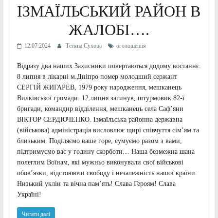
ІЗМАЇЛЬСЬКИЙ РАЙОН В
ЖАЛОБІ….
12.07.2024
Тетяна Сухова
оголошення
Відразу два наших Захисники повертаються додому востаннє.
8 липня в лікарні м.Дніпро помер молодший сержант
СЕРГІЙ ЖИГАРЕВ, 1979 року народження, мешканець
Вилківської громади. 12 липня загинув, штурмовик 82-ї
бригади, командир відділення, мешканець села Саф’яни
ВІКТОР СЕРДЮЧЕНКО. Ізмаїльська районна державна
(військова) адміністрація висловлює щирі співчуття сім’ям та
близьким. Поділяємо ваше горе, сумуємо разом з вами,
підтримуємо вас у годину скорботи… Наша безмежна шана
полеглим Воїнам, які мужньо виконували свої військові
обов’язки, відстоюючи свободу і незалежність нашої країни.
Низький уклін та вічна пам’ять! Слава Героям! Слава
Україні!
Читати далі