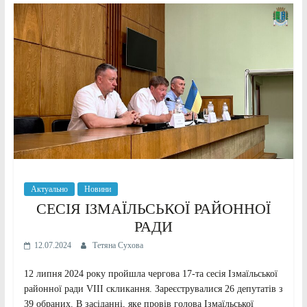
Актуально
Новини
СЕСІЯ ІЗМАЇЛЬСЬКОЇ РАЙОННОЇ
РАДИ
12.07.2024
Тетяна Сухова
12 липня 2024 року пройшла чергова 17-та сесія Ізмаїльської
районної ради VIII скликання. Зареєструвалися 26 депутатів з
39 обраних. В засіданні, яке провів голова Ізмаїльської