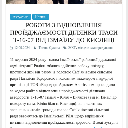
Актуально
Новини
РОБОТИ З ВІДНОВЛЕННЯ
ПРОЇЗДЖАЄМОСТІ ДІЛЯНКИ ТРАСИ
Т-16-07 ВІД ІЗМАЇЛУ ДО КИСЛИЦІ
,
12.09.2024
Тетяна Сухова
ЖКГ
місцеве самоврядування
11 вересня 2024 року голова Ізмаїльської районної державної
адміністрації Родіон Абашев здійснив робочу поїздку,
протягом якої він разом із головою Саф’янівської сільської
ради Наталією Тодоровою і головним інженером підрядної
організації ТОВ «Евродор» Артаком Авєтісяном прослідили
за ходом робіт з відновлення проїзджаємості ділянкою
автодороги Т-16-07 Ізмаїл – Кілія – Вилкове (від м. Ізмаїл до
повороту на м. Кілію біля с. Кислиця). За численних
звернень жителів громади голова Саф’янівської сільської
ради звернулась до Ізмаїльської РДА щодо вирішення
питання відновлення проїзджаємості дорогою. В ході зустрічі