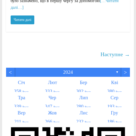
було зазначено, що в першу чергу за допомогою
[…Читати
далі…]
Читати далі
Наступне →
<
>
2024
▼
Січ
Лют
Бер
Кві
358
333
302
380
Posts
Posts
Posts
Posts
Тра
Чер
Лип
Сер
339
347
280
193
Posts
Posts
Posts
Posts
Вер
Жов
Лис
Гру
211
266
232
186
Posts
Posts
Posts
Posts