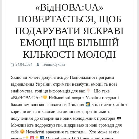
«ВідНОВА:UA»
ПОВЕРТАЄТЬСЯ, ЩОБ
ПОДАРУВАТИ ЯСКРАВІ
ЕМОЦІЇ ЩЕ БІЛЬШІЙ
КІЛЬКОСТІ МОЛОДІ
24.04.2024
Тетяна Сухова
Якщо ви хочете долучитись до Національної програми
відновлення України, отримати незабутні емоції та нові
знайомства, тоді ця інформація для вас
⠀Що таке
«ВідНОВА:UA»?
Неймовірні люди з України поєднані
бажанням вдосконалювати свої знання.
5 насичених днів з
корисними та цікавими активностями, тренінгами та
долученням до створення нових молодіжних просторів.🛤
Можливість подорожувати, відкриваючи нові громади для
себе.
Незабутні враження та спогади.⠀Хто може взяти
участь?
Молоді люди 18-35 років, які хочуть