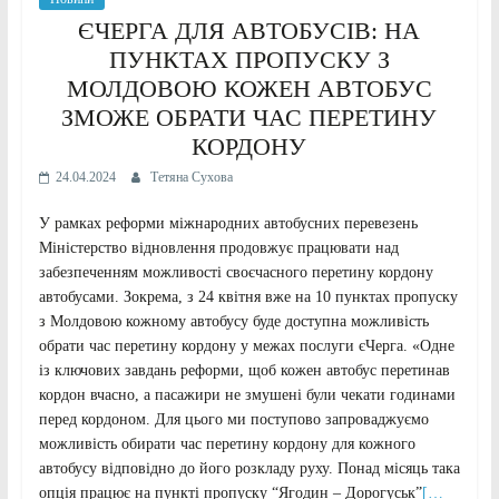
ЄЧЕРГА ДЛЯ АВТОБУСІВ: НА
ПУНКТАХ ПРОПУСКУ З
МОЛДОВОЮ КОЖЕН АВТОБУС
ЗМОЖЕ ОБРАТИ ЧАС ПЕРЕТИНУ
КОРДОНУ
24.04.2024
Тетяна Сухова
У рамках реформи міжнародних автобусних перевезень
Міністерство відновлення продовжує працювати над
забезпеченням можливості своєчасного перетину кордону
автобусами. Зокрема, з 24 квітня вже на 10 пунктах пропуску
з Молдовою кожному автобусу буде доступна можливість
обрати час перетину кордону у межах послуги єЧерга. «Одне
із ключових завдань реформи, щоб кожен автобус перетинав
кордон вчасно, а пасажири не змушені були чекати годинами
перед кордоном. Для цього ми поступово запроваджуємо
можливість обирати час перетину кордону для кожного
автобусу відповідно до його розкладу руху. Понад місяць така
опція працює на пункті пропуску “Ягодин – Дорогуськ”
[…