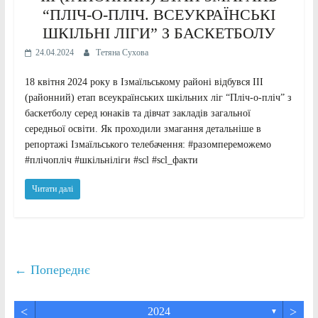
“ПЛІЧ-О-ПЛІЧ. ВСЕУКРАЇНСЬКІ
ШКІЛЬНІ ЛІГИ” З БАСКЕТБОЛУ
24.04.2024
Тетяна Сухова
18 квітня 2024 року в Ізмаїльському районі відбувся ІІІ
(районний) етап всеукраїнських шкільних ліг “Пліч-о-пліч” з
баскетболу серед юнаків та дівчат закладів загальної
середньої освіти. Як проходили змагання детальніше в
репортажі Ізмаїльського телебачення: #разомпереможемо
#плічопліч #шкільніліги #scl #scl_факти
Читати далі
← Попереднє
<
>
2024
▼