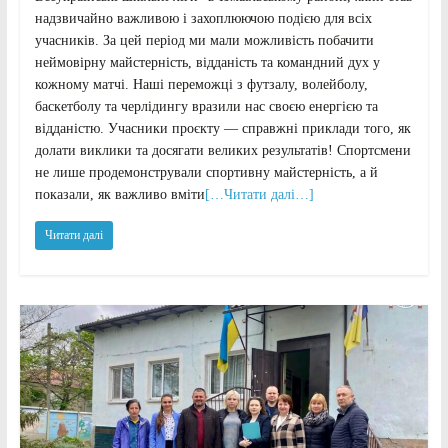
надзвичайно важливою і захоплюючою подією для всіх
учасників. За цей період ми мали можливість побачити
неймовірну майстерність, відданість та командний дух у
кожному матчі. Наші переможці з футзалу, волейболу,
баскетболу та черлідингу вразили нас своєю енергією та
відданістю. Учасники проєкту — справжні приклади того, як
долати виклики та досягати великих результатів! Спортсмени
не лише продемонстрували спортивну майстерність, а й
показали, як важливо вміти
[…Читати далі…]
Читати далі