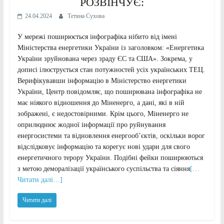
РОЗВІНЧУЄ:
24.04.2024
Тетяна Сухова
У мережі поширюється інфографіка нібито від імені
Міністерства енергетики України із заголовком: «Енергетика
України зруйнована через зраду ЄС та США». Зокрема, у
дописі ілюструється стан потужностей усіх українських ТЕЦ.
Верифікувавши інформацію в Міністерство енергетики
України, Центр повідомляє, що поширювана інфографіка не
має ніякого відношення до Міненерго, а дані, які в ній
зображені, є недостовірними. Крім цього, Міненерго не
оприлюднює жодної інформації про руйнування
енергосистеми та відновлення енергообʼєктів, оскільки ворог
відслідковує інформацію та корегує нові удари для свого
енергетичного терору України. Подібні фейки поширюються
з метою деморалізації українського суспільства та сіяння
[…
Читати далі…]
Читати далі