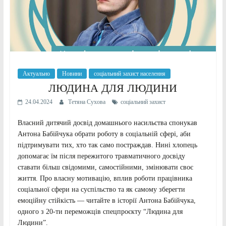
Актуально
Новини
соціальний захист населення
ЛЮДИНА ДЛЯ ЛЮДИНИ
24.04.2024
Тетяна Сухова
соціальний захист
Власний дитячий досвід домашнього насильства спонукав
Антона Бабійчука обрати роботу в соціальній сфері, аби
підтримувати тих, хто так само постраждав. Нині хлопець
допомагає їм після пережитого травматичного досвіду
ставати більш свідомими, самостійними, змінювати своє
життя. Про власну мотивацію, вплив роботи працівника
соціальної сфери на суспільство та як самому зберегти
емоційну стійкість — читайте в історії Антона Бабійчука,
одного з 20-ти переможців спецпроєкту “Людина для
Людини”.