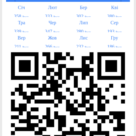
Січ
Лют
Бер
Кві
358
333
302
380
Posts
Posts
Posts
Posts
Тра
Чер
Лип
Сер
339
347
280
193
Posts
Posts
Posts
Posts
Вер
Жов
Лис
Гру
211
266
232
186
Posts
Posts
Posts
Posts