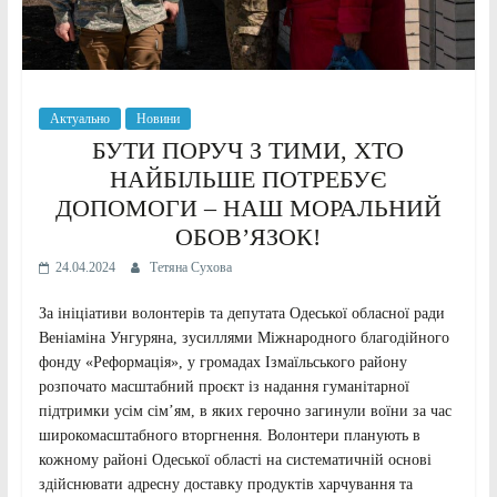
Актуально
Новини
БУТИ ПОРУЧ З ТИМИ, ХТО
НАЙБІЛЬШЕ ПОТРЕБУЄ
ДОПОМОГИ – НАШ МОРАЛЬНИЙ
ОБОВ’ЯЗОК!
24.04.2024
Тетяна Сухова
За ініціативи волонтерів та депутата Одеської обласної ради
Веніаміна Унгуряна, зусиллями Міжнародного благодійного
фонду «Реформація», у громадах Ізмаїльського району
розпочато масштабний проєкт із надання гуманітарної
підтримки усім сім’ям, в яких герочно загинули воїни за час
широкомасштабного вторгнення. Волонтери планують в
кожному районі Одеської області на систематичній основі
здійснювати адресну доставку продуктів харчування та