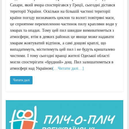
Сахари, який вчора спостерігався у Греції, сьогодні дістався
території України. Оскільки на більшій частині території
країни погоду визначають циклон та вологі повітряні маси,
це сприятиме перехопленню частинок пилу краплями води у
хмарах та опадах. Тому цей пил швидше вимиватиметься з
атмосфери, втім в деяких районах це явище може надавати
хмарам жовтуватий відтінок, а самі дощові краплі, що
випадатимуть, міститимуть цей пил і не будуть кришталево
чистими. І тому сьогодні вранці жителі Одеської області
могли спостерігати «брудний» дощ. Пил залишатиметься в
атмосфері над Україною
[…Читати далі…]
Читати далі