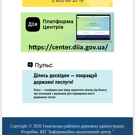
Copyright © 2026
Ізмаїльська районна державна адміністрація
.
Розробка:
КП "Інформаційно-аналітичний центр."