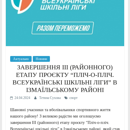
Актуально
Новини
ЗАВЕРШЕННЯ ІІІ (РАЙОННОГО)
ЕТАПУ ПРОЄКТУ “ПЛІЧ-О-ПЛІЧ.
ВСЕУКРАЇНСЬКІ ШКІЛЬНІ ЛІГИ” В
ІЗМАЇЛЬСЬКОМУ РАЙОНІ
24.04.2024
Тетяна Сухова
спорт
Шановні учасники та вболівальники спортивного життя
нашого району! З великою радістю ми оголошуємо
завершення ІІІ (районного) етапу проєкту “Пліч-о-пліч.
Всеукраїнські шкільні ліги” в Ізмаїльському районі, який став