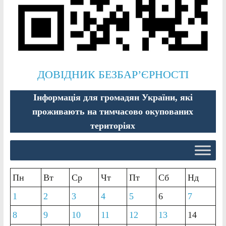
ДОВІДНИК БЕЗБАР’ЄРНОСТІ
Інформація для громадян України, які
проживають на тимчасово окупованих
територіях
Пн
Вт
Ср
Чт
Пт
Сб
Нд
1
2
3
4
5
6
7
8
9
10
11
12
13
14