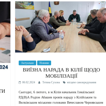
Актуально
Новини
ВИЇЗНА НАРАДА В КІЛІЇ ЩОДО
МОБІЛІЗАЦІЇ
06.02.2024
Тетяна Сухова
місцеве самоврядування
ТИ
Сьогодні, 6 лютого, в м.Кілія начальник Ізмаїльської
РД(В)А Родіон Абашев провів нараду з Кілійським та
Вилківським міськими головами Вячеславом Чернявським