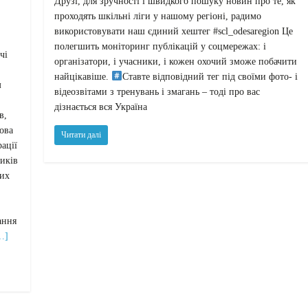
Друзі, для зручності і швидкого пошуку новин про те, як
проходять шкільні ліги у нашому регіоні, радимо
використовувати наш єдиний хештег #scl_odesaregion Це
полегшить моніторинг публікацій у соцмережах: і
чі
організатори, і учасники, і кожен охочий зможе побачити
найцікавіше.
Ставте відповідний тег під своїми фото- і
м
відеозвітами з тренувань і змагань – тоді про вас
дізнається вся Україна
в,
лова
Читати далі
рації
иків
лих
ання
…]