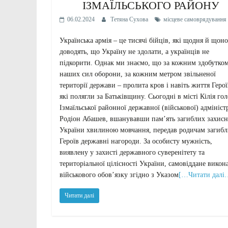
ІЗМАЇЛЬСЬКОГО РАЙОНУ
06.02.2024
Тетяна Сухова
місцеве самоврядування
Українська армія – це тисячі бійців, які щодня й щоно
доводять, що Україну не здолати, а українців не
підкорити. Однак ми знаємо, що за кожним здобутко
наших сил оборони, за кожним метром звільненої
території держави – пролита кров і навіть життя Герої
які полягли за Батьківщину. Сьогодні в місті Кілія го
Ізмаїльської районної державної (військової) адмініст
Родіон Абашев, вшанувавши памʼять загиблих захисн
України хвилиною мовчання, передав родичам загиб
Героїв державні нагороди. За особисту мужність,
виявлену у захисті державного суверенітету та
територіальної цілісності України, самовіддане викон
військового обов’язку згідно з Указом
[…Читати далі
Читати далі