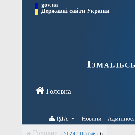
Перейти
gov.ua
до
Державні сайти України
вмісту
Ізмаїльс
РДА
Новини
Адмінпос
/
2024
/
Лютий
/
6