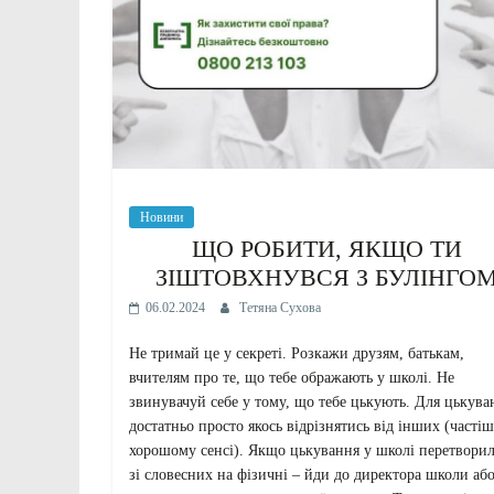
Новини
ЩО РОБИТИ, ЯКЩО ТИ
ЗІШТОВХНУВСЯ З БУЛІНГО
06.02.2024
Тетяна Сухова
Не тримай це у секреті. Розкажи друзям, батькам,
вчителям про те, що тебе ображають у школі. Не
звинувачуй себе у тому, що тебе цькують. Для цькува
достатньо просто якось відрізнятись від інших (частіш
хорошому сенсі). Якщо цькування у школі перетвори
зі словесних на фізичні – йди до директора школи аб