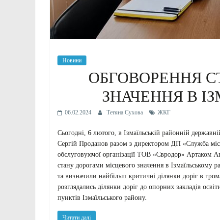
Новини
ОБГОВОРЕННЯ С
ЗНАЧЕННЯ В І
06.02.2024
Тетяна Сухова
ЖКГ
Сьогодні, 6 лютого, в Ізмаїльській районній державні
Сергій Проданов разом з директором ДП «Служба міс
обслуговуючої організації ТОВ «Євродор» Артаком Ав
стану дорогами місцевого значення в Ізмаїльському ра
та визначили найбільш критичні ділянки доріг в гром
розглядались ділянки доріг до опорних закладів осві
пунктів Ізмаїльського району.
Читати далі