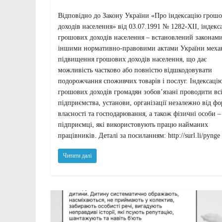
Відповідно до Закону України «Про індексацію грош
доходів населення» від 03.07.1991 № 1282-XII, індекс
грошових доходів населення – встановлений законами
іншими нормативно-правовими актами України меха
підвищення грошових доходів населення, що дає
можливість частково або повністю відшкодовувати
подорожчання споживчих товарів і послуг. Індексаці
грошових доходів громадян зобов’язані проводити вс
підприємства, установи, організації незалежно від ф
власності та господарювання, а також фізичні особи –
підприємці, які використовують працю найманих
працівників. Деталі за посиланням: http://surl.li/pynge
Читати далі