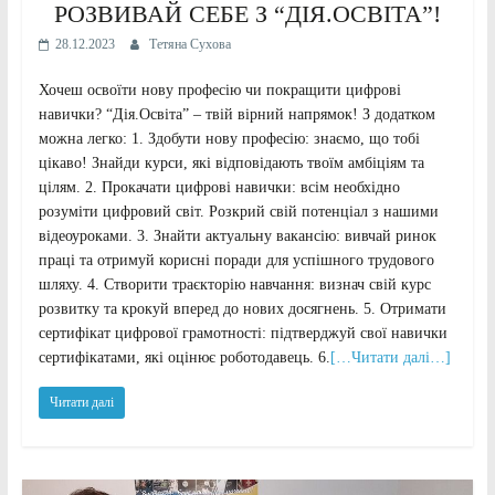
РОЗВИВАЙ СЕБЕ З “ДІЯ.ОСВІТА”!
28.12.2023
Тетяна Сухова
Хочеш освоїти нову професію чи покращити цифрові
навички? “Дія.Освіта” – твій вірний напрямок! З додатком
можна легко: 1. Здобути нову професію: знаємо, що тобі
цікаво! Знайди курси, які відповідають твоїм амбіціям та
цілям. 2. Прокачати цифрові навички: всім необхідно
розуміти цифровий світ. Розкрий свій потенціал з нашими
відеоуроками. 3. Знайти актуальну вакансію: вивчай ринок
праці та отримуй корисні поради для успішного трудового
шляху. 4. Створити траєкторію навчання: визнач свій курс
розвитку та крокуй вперед до нових досягнень. 5. Отримати
сертифікат цифрової грамотності: підтверджуй свої навички
сертифікатами, які оцінює роботодавець. 6.
[…Читати далі…]
Читати далі