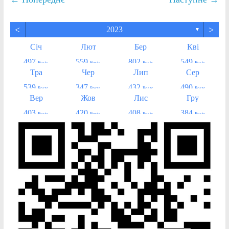
<
>
2023
▼
Січ
Лют
Бер
Кві
497
559
802
549
Posts
Posts
Posts
Posts
Тра
Чер
Лип
Сер
539
347
432
490
Posts
Posts
Posts
Posts
Вер
Жов
Лис
Гру
403
420
408
384
Posts
Posts
Posts
Posts