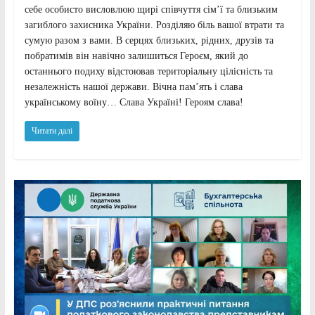
себе особисто висловлюю щирі співчуття сім’ї та близьким
загиблого захисника України. Розділяю біль вашої втрати та
сумую разом з вами. В серцях близьких, рідних, друзів та
побратимів він навічно залишиться Героєм, який до
останнього подиху відстоював територіальну цілісність та
незалежність нашої держави. Вічна пам’ять і слава
українському воїну… Слава Україні! Героям слава!
Читати далі