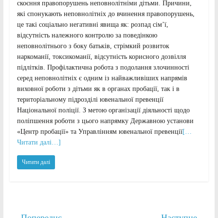
скоєння правопорушень неповнолітніми дітьми. Причини,
які спонукають неповнолітніх до вчинення правопорушень,
це такі соціально негативні явища як: розпад сім’ї,
відсутність належного контролю за поведінкою
неповнолітнього з боку батьків, стрімкий розвиток
наркоманії, токсикоманії, відсутність корисного дозвілля
підлітків. Профілактична робота з подолання злочинності
серед неповнолітніх є одним із найважливіших напрямів
виховної роботи з дітьми як в органах пробації, так і в
територіальному підрозділі ювенальної превенції
Національної поліції. З метою організації діяльності щодо
поліпшення роботи з цього напрямку Державною установи
«Центр пробації» та Управлінням ювенальної превенції
[…
Читати далі…]
Читати далі
← Попереднє
Наступне →