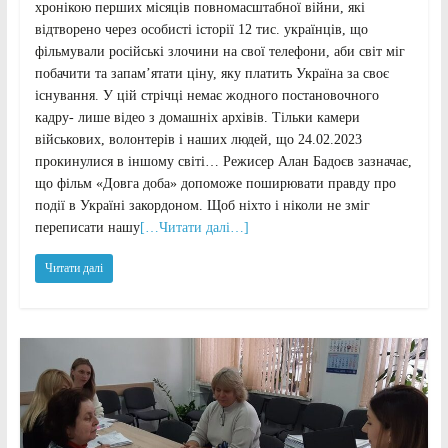
хронікою перших місяців повномасштабної війни, які
відтворено через особисті історії 12 тис. українців, що
фільмували російські злочини на свої телефони, аби світ міг
побачити та запам’ятати ціну, яку платить Україна за своє
існування. У цій стрічці немає жодного постановочного
кадру- лише відео з домашніх архівів. Тільки камери
військових, волонтерів і наших людей, що 24.02.2023
прокинулися в іншому світі… Режисер Алан Бадоєв зазначає,
що фільм «Довга доба» допоможе поширювати правду про
події в Україні закордоном. Щоб ніхто і ніколи не зміг
переписати нашу
[…Читати далі…]
Читати далі