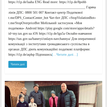
https://t1p.de/laaha ENG Read more: https://t1p.de/8pohb
______________________________________________ Гаряча
лінія ДПС: 0800 501 007 Контакт-центр Податкової
t.me/DPS_ContactCenter_bot Чат-бот ДПС «StopViolationBot»
t.me/StopOverpriceBot Мобільний застосунок «Моя
податкова» Android https://play.google.com/store/apps/details?
id=my.tax.gov.ua iOS https://t1p.de/lgu5a Онлайн-навчання:
https://tax.gov.ua/baneryi/onlayn-navchannya/ Для оперативної
комунікації з інститутами громадянського суспільства в
органах ДПС діють комунікаційні податкові платформи:
https://t1p.de/aq4sp Підпишись
[…Читати далі…]
Читати далі