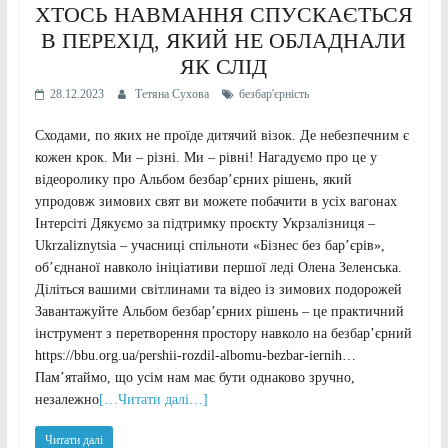
ХТОСЬ НАВМАННЯ СПУСКАЄТЬСЯ
В ПЕРЕХІД, ЯКИЙ НЕ ОБЛАДНАЛИ
ЯК СЛІД
28.12.2023
Тетяна Сухова
безбар'єрність
Сходами, по яких не проїде дитячий візок. Де небезпечним є
кожен крок. Ми – різні. Ми – рівні! Нагадуємо про це у
відеоролику про Альбом безбар’єрних рішень, який
упродовж зимових свят ви можете побачити в усіх вагонах
Інтерсіті Дякуємо за підтримку проєкту Укрзалізниця –
Ukrzaliznytsia – учасниці спільноти «Бізнес без бар’єрів»,
об’єднаної навколо ініціативи першої леді Олена Зеленська.
Діліться вашими світлинами та відео із зимових подорожей
Завантажуйте Альбом безбар’єрних рішень – це практичний
інструмент з перетворення простору навколо на безбар’єрний
https://bbu.org.ua/pershii-rozdil-albomu-bezbar-iernih…
Пам’ятаймо, що усім нам має бути однаково зручно,
незалежно
[…Читати далі…]
Читати далі