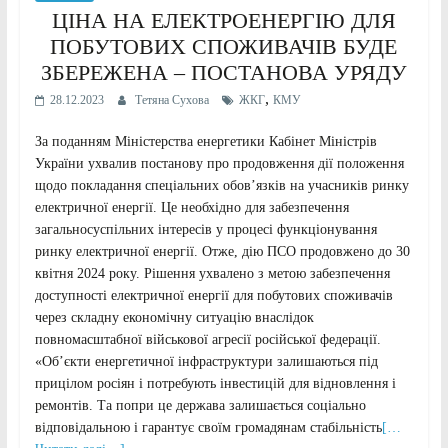
ЦІНА НА ЕЛЕКТРОЕНЕРГІЮ ДЛЯ
ПОБУТОВИХ СПОЖИВАЧІВ БУДЕ
ЗБЕРЕЖЕНА – ПОСТАНОВА УРЯДУ
,
28.12.2023
Тетяна Сухова
ЖКГ
КМУ
За поданням Міністерства енергетики Кабінет Міністрів
України ухвалив постанову про продовження дії положення
щодо покладання спеціальних обов’язків на учасників ринку
електричної енергії. Це необхідно для забезпечення
загальносуспільних інтересів у процесі функціонування
ринку електричної енергії. Отже, дію ПСО продовжено до 30
квітня 2024 року. Рішення ухвалено з метою забезпечення
доступності електричної енергії для побутових споживачів
через складну економічну ситуацію внаслідок
повномасштабної військової агресії російської федерації.
«Об’єкти енергетичної інфраструктури залишаються під
прицілом росіян і потребують інвестицій для відновлення і
ремонтів. Та попри це держава залишається соціально
відповідальною і гарантує своїм громадянам стабільність
[…