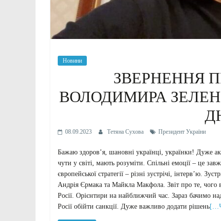
Новини
ЗВЕРНЕННЯ П
ВОЛОДИМИРА ЗЕЛЕНС
Д
08.09.2023
Тетяна Сухова
Президент України
Бажаю здоров’я, шановні українці, українки! Дуже ак
чути у світі, мають розуміти. Спільні емоції – це за
європейської стратегії – різні зустрічі, інтерв’ю. Зу
Андрія Єрмака та Майкла Макфола. Звіт про те, чого
Росії. Орієнтири на найближчий час. Зараз бачимо над
Росії обійти санкції. Дуже важливо додати рішень
[…Ч