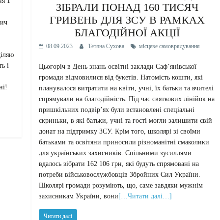
ня 1
ЗІБРАЛИ ПОНАД 160 ТИСЯЧ
ГРИВЕНЬ ДЛЯ ЗСУ В РАМКАХ
вич
БЛАГОДІЙНОЇ АКЦІЇ
08.09.2023
Тетяна Сухова
місцеве самоврядування
діляю
ь і
Цьогоріч в День знань освітні заклади Саф’янівської
громади відмовилися від букетів. Натомість кошти, які
ні!
планувалося витратити на квіти, учні, їх батьки та вчителі
спрямували на благодійність. Під час святкових лінійок на
пришкільних подвір’ях були встановлені спеціальні
скриньки, в які батьки, учні та гості могли залишити свій
донат на підтримку ЗСУ. Крім того, школярі зі своїми
батьками та освітяни приносили різноманітні смаколики
для українських захисників. Спільними зусиллями
вдалось зібрати 162 106 грн, які будуть спрямовані на
потреби військовослужбовців Збройних Сил України.
Школярі громади розуміють, що, саме завдяки мужнім
захисникам України, вони
[…Читати далі…]
Читати далі