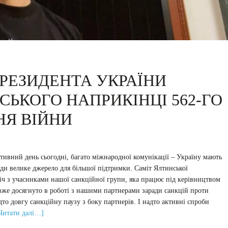
РЕЗИДЕНТА УКРАЇНИ
ЬКОГО НАПРИКІНЦІ 562-ГО
НЯ ВІЙНИ
тивний день сьогодні, багато міжнародної комунікації – Україну мають
вжди велике джерело для більшої підтримки. Саміт Ялтинської
стріч з учасниками нашої санкційної групи, яка працює під керівництвом
 вже досягнуто в роботі з нашими партнерами заради санкцій проти
то довгу санкційну паузу з боку партнерів. І надто активні спроби
итати далі…]