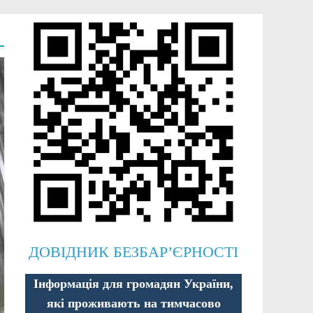
ДОВІДНИК БЕЗБАР’ЄРНОСТІ
Інформація для громадян України,
які проживають на тимчасово