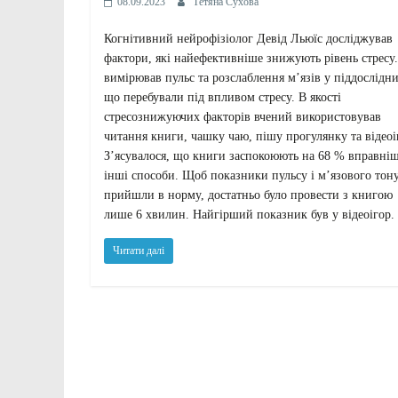
08.09.2023
Тетяна Сухова
Когнітивний нейрофізіолог Девід Льюїс досліджував
фактори, які найефективніше знижують рівень стресу.
вимірював пульс та розслаблення м’язів у піддослідни
що перебували під впливом стресу. В якості
стресознижуючих факторів вчений використовував
читання книги, чашку чаю, пішу прогулянку та відеоі
З’ясувалося, що книги заспокоюють на 68 % вправніш
інші способи. Щоб показники пульсу і м’язового тон
прийшли в норму, достатньо було провести з книгою
лише 6 хвилин. Найгірший показник був у відеоігор.
Читати далі