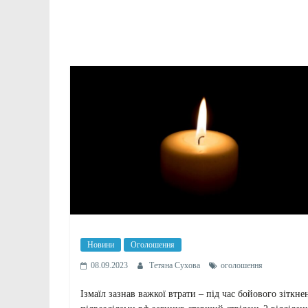
Новини
Оголошення
08.09.2023
Тетяна Сухова
оголошення
Ізмаїл зазнав важкої втрати – під час бойового зіткне