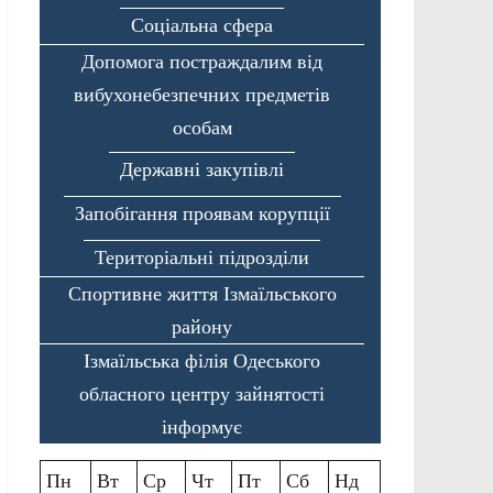
Соціальна сфера
Допомога постраждалим від
вибухонебезпечних предметів
особам
Державні закупівлі
Запобігання проявам корупції
Територіальні підрозділи
Спортивне життя Ізмаїльського
району
Ізмаїльська філія Одеського
обласного центру зайнятості
інформує
Пн
Вт
Ср
Чт
Пт
Сб
Нд