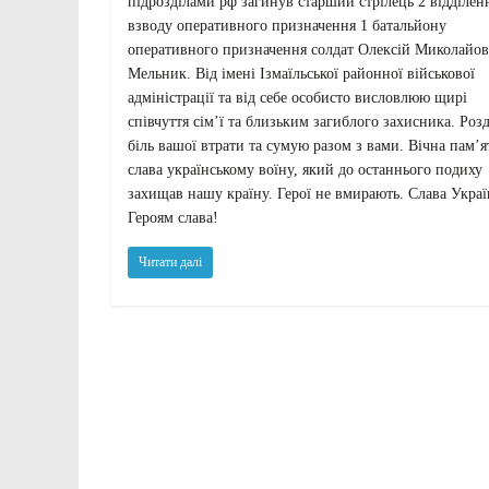
підрозділами рф загинув старший стрілець 2 відділен
взводу оперативного призначення 1 батальйону
оперативного призначення солдат Олексій Миколайо
Мельник. Від імені Ізмаїльської районної військової
адміністрації та від себе особисто висловлюю щирі
співчуття сім’ї та близьким загиблого захисника. Роз
біль вашої втрати та сумую разом з вами. Вічна пам’ят
слава українському воїну, який до останнього подиху
захищав нашу країну. Герої не вмирають. Слава Украї
Героям слава!
Читати далі