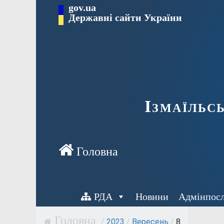
Перейти
gov.ua
до
Державні сайти України
вмісту
Ізмаїльс
РДА
Новини
Адмінпос
/
2023
/
Вересень
/
8