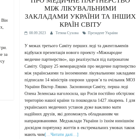
ПРО МЕДИЧНЕ ПАРТНЕРСТВО
МІЖ ЛІКУВАЛЬНИМИ
ЗАКЛАДАМИ УКРАЇНИ ТА ІНШИХ
 Він
КРАЇН СВІТУ
х,
08.09.2023
Тетяна Сухова
Президент України
У межах третього Саміту перших леді та джентльменів
гри.
відбулася презентація нового проекту «Міжнародне
е за
медичне партнерство», що реалізується під патронатом
усу
Саміту. Одразу 25 меморандумів про медичне партнерство
між українськими та іноземними лікувальними закладами
підписали 14 міністрів охорони здоров’я та очільник МОЗ
України Віктор Ляшко. Засновниця Саміту, перша леді
Олена Зеленська наголосила, що Росія постійно обстрілює
територію нашої країни та пошкодила 1427 лікарень. І для
українських медичних установ дуже важливо мати
надійних друзів, які допоможуть обладнанням чи
напрацюваннями. Медзаклади України із їхнім нинішнім
досвідом порятунку життів в екстремальних умовах також
мають чим
[…Читати далі…]