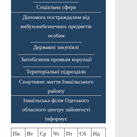
Соціальна сфера
Допомога постраждалим від
вибухонебезпечних предметів
особам
Державні закупівлі
Запобігання проявам корупції
Територіальні підрозділи
Спортивне життя Ізмаїльського
району
Ізмаїльська філія Одеського
обласного центру зайнятості
інформує
Пн
Вт
Ср
Чт
Пт
Сб
Нд