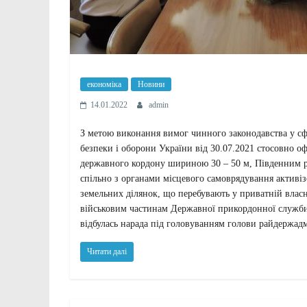
економіка
Новини
14.01.2022
admin
З метою виконання вимог чинного законодавства у сф
безпеки і оборони України від 30.07.2021 стосовно 
державного кордону шириною 30 – 50 м, Південним 
спільно з органами місцевого самоврядування активі
земельних ділянок, що перебувають у приватній власн
військовим частинам Державної прикордонної служби У
відбулась нарада під головуванням голови райдержадм
Читати далі