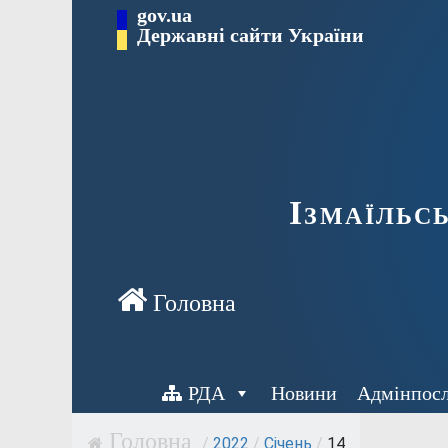
Перейти
gov.ua
до
Державні сайти України
вмісту
Ізмаїльс
РДА
Новини
Адмінпос
/
2022
/
Січень
/
14