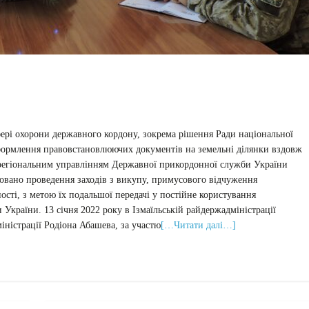
ері охорони державного кордону, зокрема рішення Ради національної
оформлення правовстановлюючих документів на земельні ділянки вздовж
регіональним управлінням Державної прикордонної служби України
зовано проведення заходів з викупу, примусового відчуження
ості, з метою їх подальшої передачі у постійне користування
країни. 13 січня 2022 року в Ізмаїльській райдержадміністрації
іністрації Родіона Абашева, за участю
[…Читати далі…]