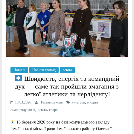
Новини
Новини громад
освіта
Швидкість, енергія та командний
дух — саме так пройшли змагання з
легкої атлетики та черліденгу!
,
18.03.2026
Тетяна Сухова
культура
місцеве
,
,
самоврядування
освіта
спорт
18 березня 2026 року на базі комунального закладу
Ізмаїльської міської ради Ізмаїльського району Одеської