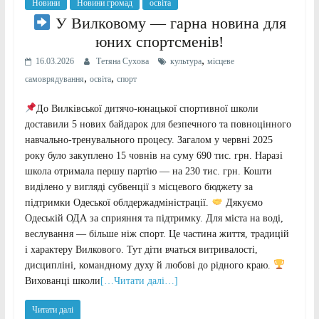
Новини
Новини громад
освіта
У Вилковому — гарна новина для
юних спортсменів!
,
16.03.2026
Тетяна Сухова
культура
місцеве
,
,
самоврядування
освіта
спорт
До Вилківської дитячо-юнацької спортивної школи
доставили 5 нових байдарок для безпечного та повноцінного
навчально-тренувального процесу. Загалом у червні 2025
року було закуплено 15 човнів на суму 690 тис. грн. Наразі
школа отримала першу партію — на 230 тис. грн. Кошти
виділено у вигляді субвенції з місцевого бюджету за
підтримки Одеської облдержадміністрації.
Дякуємо
Одеській ОДА за сприяння та підтримку. Для міста на воді,
веслування — більше ніж спорт. Це частина життя, традицій
і характеру Вилкового. Тут діти вчаться витривалості,
дисципліні, командному духу й любові до рідного краю.
Вихованці школи
[…Читати далі…]
Читати далі