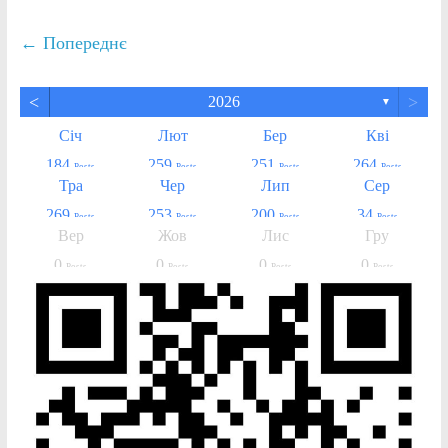
← Попереднє
<
>
2026
▼
Січ
Лют
Бер
Кві
184
259
251
264
Posts
Posts
Posts
Posts
Тра
Чер
Лип
Сер
269
253
200
34
Posts
Posts
Posts
Posts
Вер
Жов
Лис
Гру
0
0
0
0
Posts
Posts
Posts
Posts