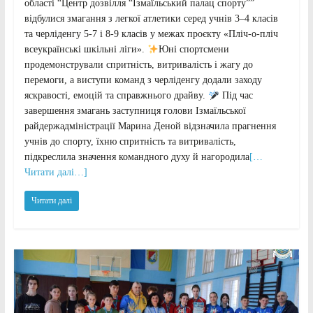
області “Центр дозвілля “Ізмаїльський палац спорту””
відбулися змагання з легкої атлетики серед учнів 3–4 класів
та черліденгу 5-7 і 8-9 класів у межах проєкту «Пліч-о-пліч
всеукраїнські шкільні ліги».
Юні спортсмени
продемонстрували спритність, витривалість і жагу до
перемоги, а виступи команд з черліденгу додали заходу
яскравості, емоцій та справжнього драйву.
Під час
завершення змагань заступниця голови Ізмаїльської
райдержадміністрації Марина Деной відзначила прагнення
учнів до спорту, їхню спритність та витривалість,
підкреслила значення командного духу й нагородила
[…
Читати далі…]
Читати далі