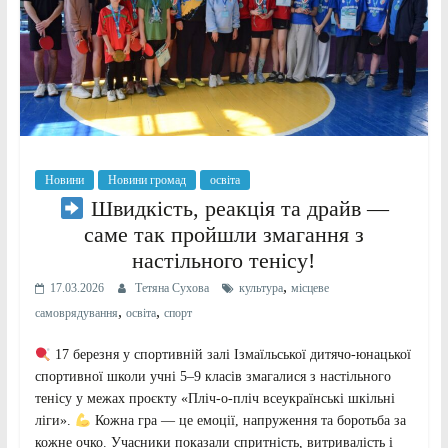
Новини
Новини громад
освіта
Швидкість, реакція та драйв —
саме так пройшли змагання з
настільного тенісу!
,
17.03.2026
Тетяна Сухова
культура
місцеве
,
,
самоврядування
освіта
спорт
17 березня у спортивній залі Ізмаїльської дитячо-юнацької
спортивної школи учні 5–9 класів змагалися з настільного
тенісу у межах проєкту «Пліч-о-пліч всеукраїнські шкільні
ліги».
Кожна гра — це емоції, напруження та боротьба за
кожне очко. Учасники показали спритність, витривалість і