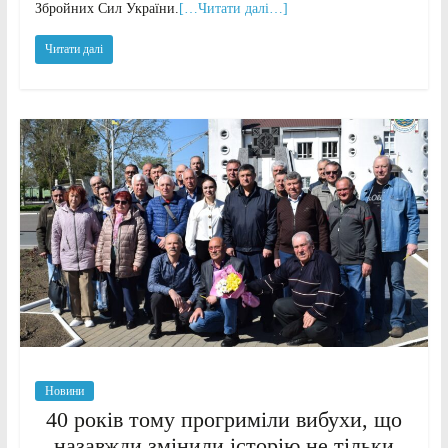
Збройних Сил України.
[…Читати далі…]
Читати далі
Новини
40 років тому прогриміли вибухи, що
назавжди змінили історію не тільки