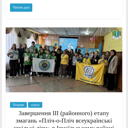
Читати далі
Новини
освіта
Завершення ІІІ (районного) етапу
змагань «Пліч-о-Пліч всеукраїнські
шкільні ліги» в Ізмаїльському районі