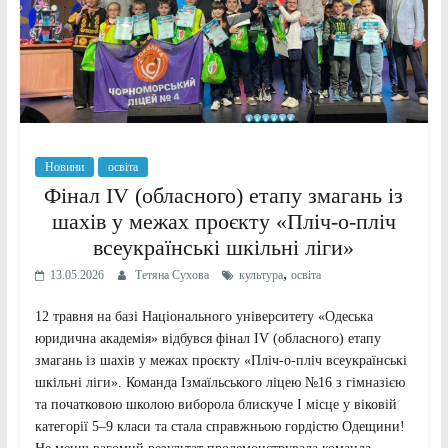
Новини
освіта
Фінал IV (обласного) етапу змагань із
шахів у межах проєкту «Пліч-о-пліч
всеукраїнські шкільні ліги»
,
13.05.2026
Тетяна Сухова
культура
освіта
12 травня на базі Національного університету «Одеська
юридична академія» відбувся фінал IV (обласного) етапу
змагань із шахів у межах проєкту «Пліч-о-пліч всеукраїнські
шкільні ліги». Команда Ізмаїльського ліцею №16 з гімназією
та початковою школою виборола блискуче І місце у віковій
категорії 5–9 класи та стала справжньою гордістю Одещини!