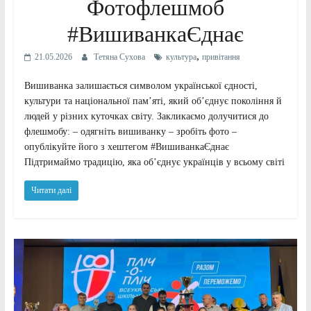
Фотофлешмоб
#ВишиванкаЄднає
,
21.05.2026
Тетяна Сухова
культура
привітання
Вишиванка залишається символом української єдності,
культури та національної пам’яті, який об’єднує покоління й
людей у різних куточках світу. Закликаємо долучитися до
флешмобу: – одягніть вишиванку – зробіть фото –
опублікуйте його з хештегом #ВишиванкаЄднає
Підтримаймо традицію, яка об’єднує українців у всьому світі
Читати далі