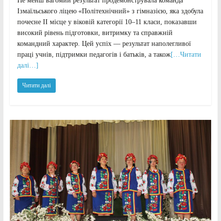
Не менш вагомий результат продемонструвала команда
Ізмаїльського ліцею «Політехнічний» з гімназією, яка здобула
почесне ІІ місце у віковій категорії 10–11 класи, показавши
високий рівень підготовки, витримку та справжній
командний характер. Цей успіх — результат наполегливої
праці учнів, підтримки педагогів і батьків, а також
[…Читати
далі…]
Читати далі