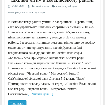
,
23.03.2026
Тетяна Сухова
культура
місцеве
,
,
самоврядування
освіта
спорт
В Ізмаїльському районі успішно завершився ІІІ (районний)
етап всеукраїнських шкільних спортивних змагань «Пліч-о-
Пліч всеукраїнські шкільні ліги», який об’єднав активну,
цілеспрямовану та талановиту молодь з різних громад
району. Завершальним видом змагань, відповідно до графіку
стало спортивне орієнтування, яке відбулося на базі
комунального закладу дошкільної освіти ясла-садка
«Колосок» села Приморське Вилківської міської ради.
Визначено команди переможців: Юнаки 5-9 класи: “Барс”
Приморського закладу загальної середньої освіти Вилківської
міської ради “Червоні вовки” Матроської гімназії
Саф’янівської сільської ради Дівчата 5-9 класи: “Барс”
Приморського закладу загальної середньої освіти Вилківської
міської ради “Червоні вовки” Матроської гімназії
Саф’янівської
[…Читати далі…]
Читати далі