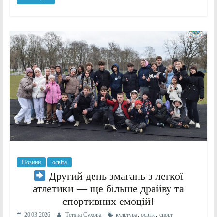
Новини
освіта
Другий день змагань з легкої
атлетики — ще більше драйву та
спортивних емоцій!
,
,
20.03.2026
Тетяна Сухова
культура
освіта
спорт