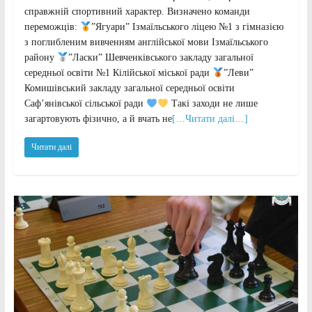
справжній спортивний характер. Визначено команди
переможців:
”Ягуари” Ізмаїльського ліцею №1 з гімназією
з поглибленим вивченням англійської мови Ізмаїльського
району
”Ласки” Шевченківського закладу загальної
середньої освіти №1 Кілійської міської ради
”Леви”
Комишівський закладу загальної середньої освіти
Саф’янівської сільської ради
Такі заходи не лише
загартовують фізично, а й вчать не
[…Читати далі…]
Читати далі