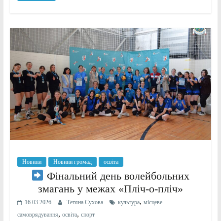
Новини
Новини громад
освіта
Фінальний день волейбольних
змагань у межах «Пліч-о-пліч»
,
16.03.2026
Тетяна Сухова
культура
місцеве
,
,
самоврядування
освіта
спорт