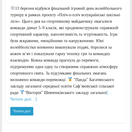
13 березня відбувся фінальний ігровий день волейбольного
турніру в рамках проєкту «Пліч-о-пліч всеукраїнські шкільні
ліги». Цього дня на спортивному майданчику змагалися
команди дівчат 5–9 класів, які продемонстрували справжній
спортивний характер, наполегливість та згуртованість. Ігри
були яскравими, емоційними та напруженими. Юні
волейболістки впевнено виконували подачі, боролися за
кожен м’яч і показували гарну техніку гри та командну
взаємодію. Кожна команда прагнула до перемоги,
підтримуючи одна одну та створюючи справжню атмосферу
спортивного свята. За підсумками фінальних змагань
визначено команди-переможці:
“Панда” Багатянського
закладу загальної середньої освіти Саф’янівської сільської
ради
”Вікторія” Шевченківського закладу загальної
[…
Читати далі…]
Читати далі