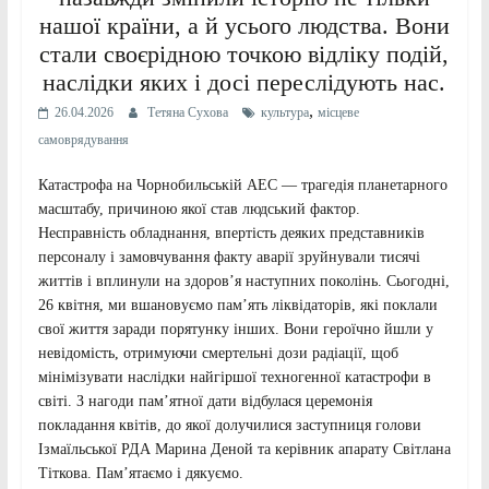
нашої країни, а й усього людства. Вони
стали своєрідною точкою відліку подій,
наслідки яких і досі переслідують нас.
,
26.04.2026
Тетяна Сухова
культура
місцеве
самоврядування
Катастрофа на Чорнобильській АЕС — трагедія планетарного
масштабу, причиною якої став людський фактор.
Несправність обладнання, впертість деяких представників
персоналу і замовчування факту аварії зруйнували тисячі
життів і вплинули на здоров’я наступних поколінь. Сьогодні,
26 квітня, ми вшановуємо пам’ять ліквідаторів, які поклали
свої життя заради порятунку інших. Вони героїчно йшли у
невідомість, отримуючи смертельні дози радіації, щоб
мінімізувати наслідки найгіршої техногенної катастрофи в
світі. З нагоди пам’ятної дати відбулася церемонія
покладання квітів, до якої долучилися заступниця голови
Ізмаїльської РДА Марина Деной та керівник апарату Світлана
Тіткова. Пам’ятаємо і дякуємо.