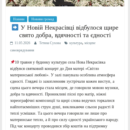
Новини
Новини громад
У Новій Некрасівці відбулося щире
свято добра, вдячності та єдності
,
11.05.2026
Тетяна Сухова
культура
місцеве
самоврядування
10 травня у будинку культури села Нова Некрасівка
відбувся святковий концерт до Дня матері «Світло
материнської любові». У залі панувала особлива атмосфера
єдності. Глядачі із захопленням зустрічали кожен виступ, а
сцена цього вечора стала місцем, де говорили мовою музики,
добра та вдячності. Проникливі пісні про матір, ніжні
хореографічні композиції та щирі слова ведучих торкалися
найпотаємніших струн душі, викликаючи сльози радості й
теплі усмішки. Та цього вечора говорили не лише про
материнське тепло, а й про силу єдності українського народу.
Під час концерту проводився збір коштів на підтримку