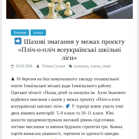
Новини
освіта
Шахові змагання у межах проєкту
«Пліч-о-пліч всеукраїнські шкільні
ліги»
,
,
16.03.2026
Тетяна Сухова
культура
освіта
спорт
♟ 16 березня на базі комунального закладу позашкільної
освіти Ізмаїльської міської ради Ізмаїльського району
Одеської області «Палац дітей та юнацтва ім. Алли Іванової»
відбулися змагання з шахів у межах проєкту «Пліч-о-пліч
всеукраїнські шкільні ліги».
У турнірі взяли участь учні
двох вікових категорій: 5–9 класи та 10–11 класи. Юні
шахісти продемонстрували високий рівень підготовки,
логічне мислення та вміння будувати стратегію гри. Кожна
партія вимагала уважності, терпіння та здатності швидко