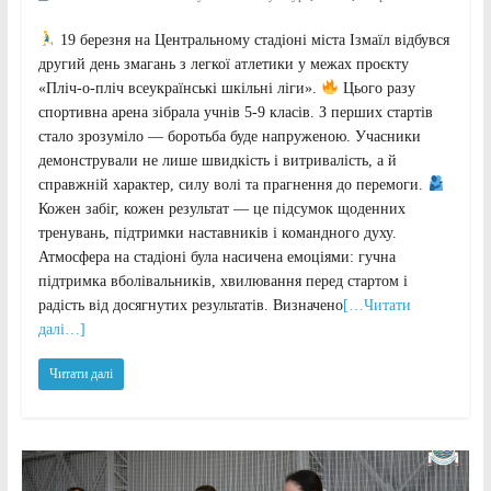
19 березня на Центральному стадіоні міста Ізмаїл відбувся
другий день змагань з легкої атлетики у межах проєкту
«Пліч-о-пліч всеукраїнські шкільні ліги».
Цього разу
спортивна арена зібрала учнів 5-9 класів. З перших стартів
стало зрозуміло — боротьба буде напруженою. Учасники
демонстрували не лише швидкість і витривалість, а й
справжній характер, силу волі та прагнення до перемоги.
Кожен забіг, кожен результат — це підсумок щоденних
тренувань, підтримки наставників і командного духу.
Атмосфера на стадіоні була насичена емоціями: гучна
підтримка вболівальників, хвилювання перед стартом і
радість від досягнутих результатів. Визначено
[…Читати
далі…]
Читати далі