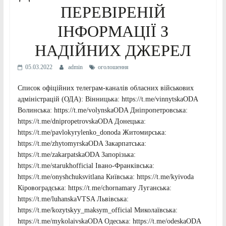
ПЕРЕВІРЕНІЙ
ІНФОРМАЦІЇ З
НАДІЙНИХ ДЖЕРЕЛ
05.03.2022
admin
оголошення
Список офіційних телеграм-каналів обласних військових
адміністрацій (ОДА): Вінницька: https://t.me/vinnytskaODA
Волинська: https://t.me/volynskaODA Дніпропетровська:
https://t.me/dnipropetrovskaODA Донецька:
https://t.me/pavlokyrylenko_donoda Житомирська:
https://t.me/zhytomyrskaODA Закарпатська:
https://t.me/zakarpatskaODA Запорізька:
https://t.me/starukhofficial Івано-Франківська:
https://t.me/onyshchuksvitlana Київська: https://t.me/kyivoda
Кіровоградська: https://t.me/chornamary Луганська:
https://t.me/luhanskaVTSA Львівська:
https://t.me/kozytskyy_maksym_official Миколаївська:
https://t.me/mykolaivskaODA Одеська: https://t.me/odeskaODA