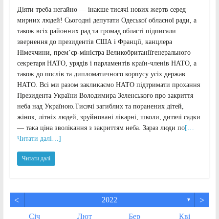
Діяти треба негайно — інакше тисячі нових жертв серед
мирних людей! Сьогодні депутати Одеської обласної ради, а
також всіх районних рад та громад області підписали
звернення до президентів США і Франції, канцлера
Німеччини, прем’єр-міністра Великобританіїгенерального
секретаря НАТО, урядів і парламентів країн-членів НАТО, а
також до послів та дипломатичного корпусу усіх держав
НАТО. Всі ми разом закликаємо НАТО підтримати прохання
Президента України Володимира Зеленського про закриття
неба над Україною.Тисячі загиблих та поранених дітей,
жінок, літніх людей, зруйновані лікарні, школи, дитячі садки
— така ціна зволікання з закриттям неба. Зараз люди по
[…
Читати далі…]
Читати далі
<
>
2022
▼
Січ
Лют
Бер
Кві