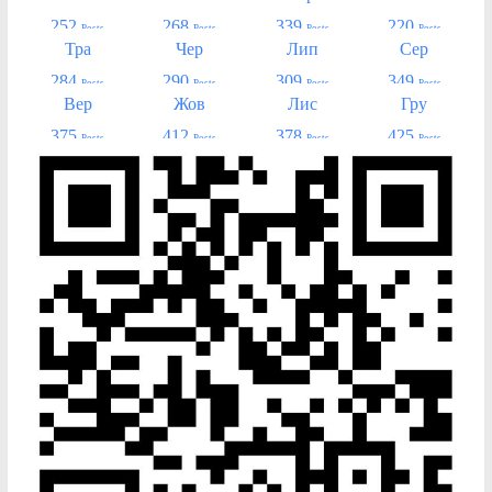
252
268
339
220
Posts
Posts
Posts
Posts
Тра
Чер
Лип
Сер
284
290
309
349
Posts
Posts
Posts
Posts
Вер
Жов
Лис
Гру
375
412
378
425
Posts
Posts
Posts
Posts