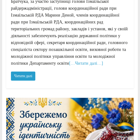
Братчука, за участю заступниці голови Ізмаїльської
райдержадміністрації, голови координаційної ради при
Ізмаїльській РДА Марини Деной, членів координаційної
ради при Ізмаїльській РДА, координаційних рад
територіальних громад району, закладів і установ, які у своїй
діяльності забезпечують реалізацію державної політики у
відповідній сфері, секретаря координаційної ради, головного
спеціаліста сектору позашкільної освіти, виховної роботи та
молодіжної політики управління освіти та молодіжної
політики Департаменту освіти
[…Читати далі…]
Читати далі