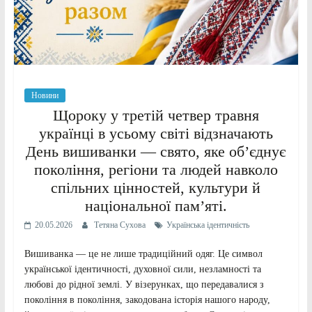
Новини
Щороку у третій четвер травня
українці в усьому світі відзначають
День вишиванки — свято, яке об’єднує
покоління, регіони та людей навколо
спільних цінностей, культури й
національної пам’яті.
20.05.2026
Тетяна Сухова
Українська ідентичність
Вишиванка — це не лише традиційний одяг. Це символ
української ідентичності, духовної сили, незламності та
любові до рідної землі. У візерунках, що передавалися з
покоління в покоління, закодована історія нашого народу,