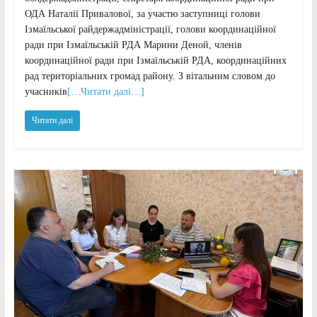
ОДА Наталії Привалової, за участю заступниці голови
Ізмаїльської райдержадміністрації, голови координаційної
ради при Ізмаїльській РДА Марини Деной, членів
координаційної ради при Ізмаїльській РДА, координаційних
рад територіальних громад району. З вітальним словом до
учасників
[…Читати далі…]
Читати далі