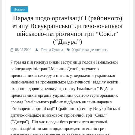
Новини
Нарада щодо організації I (районного)
етапу Всеукраїнської дитячо-юнацької
військово-патріотичної гри “Сокіл”
(“Джура”)
08.05.2026
Тетяна Сухова
Українська ідентичність
7 травня під головуванням заступниці голови Ізмаїльської
райдержадміністрації Марини Деной, за участю
представників сектору з питань утвердження української
національної та громадянської ідентичності, відділу освіти,
охорони здоров’я, культури, спорту Ізмаїльської РДА та
представників органів управління освітою територіальних
громад Ізмаїльського району відбулась онлайн-нарада з
обговорення організації I (районного) етапу Всеукраїнської
дитячо-юнацької військово-патріотичної гри “Сокіл”
(“Джура”). Під час наради було розглянуто актуальні
організаційні питання щодо проведення етапів гри,