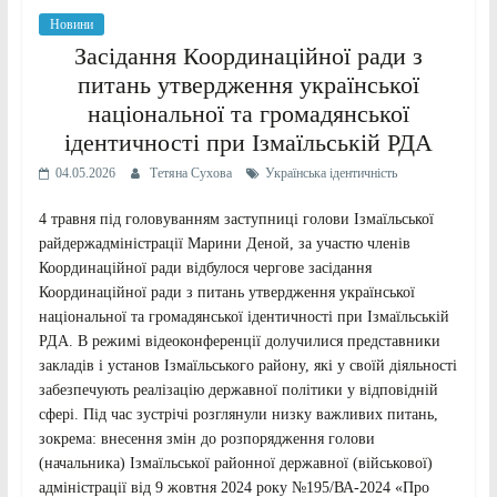
Новини
Засідання Координаційної ради з
питань утвердження української
національної та громадянської
ідентичності при Ізмаїльській РДА
04.05.2026
Тетяна Сухова
Українська ідентичність
4 травня під головуванням заступниці голови Ізмаїльської
райдержадміністрації Марини Деной, за участю членів
Координаційної ради відбулося чергове засідання
Координаційної ради з питань утвердження української
національної та громадянської ідентичності при Ізмаїльській
РДА. В режимі відеоконференції долучилися представники
закладів і установ Ізмаїльського району, які у своїй діяльності
забезпечують реалізацію державної політики у відповідній
сфері. Під час зустрічі розглянули низку важливих питань,
зокрема: внесення змін до розпорядження голови
(начальника) Ізмаїльської районної державної (військової)
адміністрації від 9 жовтня 2024 року №195/ВА-2024 «Про