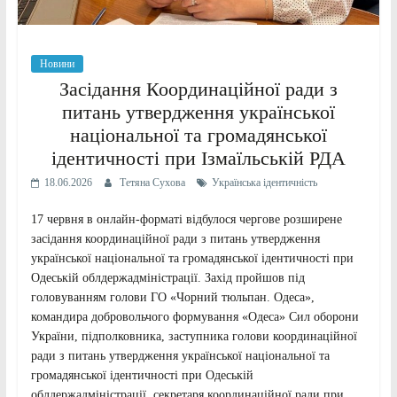
Новини
Засідання Координаційної ради з
питань утвердження української
національної та громадянської
ідентичності при Ізмаїльській РДА
18.06.2026
Тетяна Сухова
Українська ідентичність
17 червня в онлайн-форматі відбулося чергове розширене
засідання координаційної ради з питань утвердження
української національної та громадянської ідентичності при
Одеській облдержадміністрації. Захід пройшов під
головуванням голови ГО «Чорний тюльпан. Одеса»,
командира добровольчого формування «Одеса» Сил оборони
України, підполковника, заступника голови координаційної
ради з питань утвердження української національної та
громадянської ідентичності при Одеській
облдержадміністрації, секретаря координаційної ради при