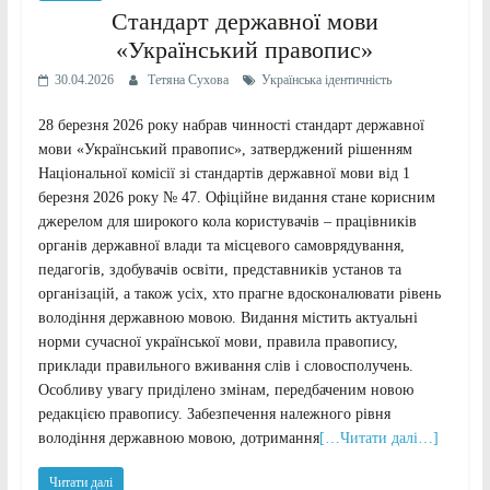
Стандарт державної мови
«Український правопис»
30.04.2026
Тетяна Сухова
Українська ідентичність
28 березня 2026 року набрав чинності стандарт державної
мови «Український правопис», затверджений рішенням
Національної комісії зі стандартів державної мови від 1
березня 2026 року № 47. Офіційне видання стане корисним
джерелом для широкого кола користувачів – працівників
органів державної влади та місцевого самоврядування,
педагогів, здобувачів освіти, представників установ та
організацій, а також усіх, хто прагне вдосконалювати рівень
володіння державною мовою. Видання містить актуальні
норми сучасної української мови, правила правопису,
приклади правильного вживання слів і словосполучень.
Особливу увагу приділено змінам, передбаченим новою
редакцією правопису. Забезпечення належного рівня
володіння державною мовою, дотримання
[…Читати далі…]
Читати далі