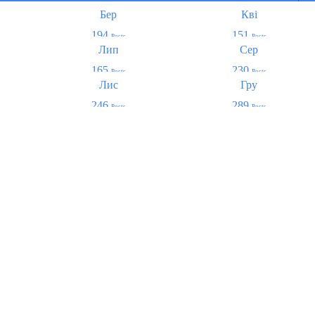
Бер
Кві
194
151
Posts
Posts
Лип
Сер
165
230
Posts
Posts
Лис
Гру
246
289
Posts
Posts