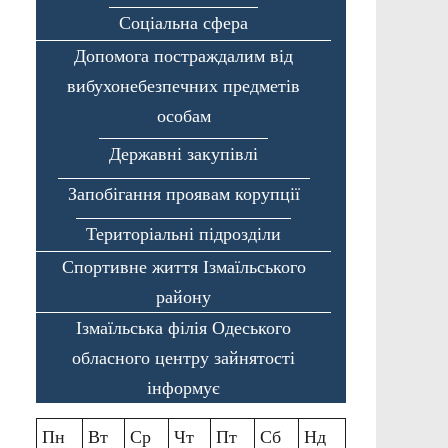
Соціальна сфера
Допомога постраждалим від
вибухонебезпечних предметів
особам
Державні закупівлі
Запобігання проявам корупції
Територіальні підрозділи
Спортивне життя Ізмаїльського
району
Ізмаїльська філія Одеського
обласного центру зайнятості
інформує
Пн
Вт
Ср
Чт
Пт
Сб
Нд