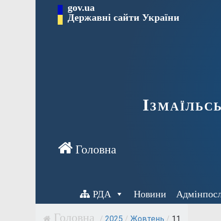
Перейти
gov.ua
до
Державні сайти України
вмісту
Ізмаїльс
РДА
Новини
Адмінпос
/
2025
/
Жовтень
/
11