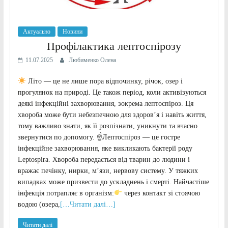
Актуально
Новини
Профілактика лептоспірозу
11.07.2025
Любименко Олена
Літо — це не лише пора відпочинку, річок, озер і
прогулянок на природі. Це також період, коли активізуються
деякі інфекційні захворювання, зокрема лептоспіроз. Ця
хвороба може бути небезпечною для здоров’я і навіть життя,
тому важливо знати, як її розпізнати, уникнути та вчасно
звернутися по допомогу. ☝
Лептоспіроз — це гостре
інфекційне захворювання, яке викликають бактерії роду
Leptospira. Хвороба передається від тварин до людини і
вражає печінку, нирки, м’язи, нервову систему. У тяжких
випадках може призвести до ускладнень і смерті. Найчастіше
інфекція потрапляє в організм:
через контакт зі стоячою
водою (озера,
[…Читати далі…]
Читати далі