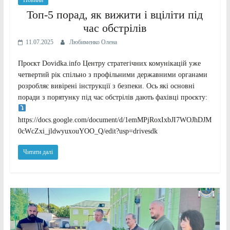
Топ-5 порад, як вижити і вціліти під
час обстрілів
11.07.2025
Любименко Олена
Проєкт Dovidka.info Центру стратегічних комунікацій уже
четвертий рік спільно з профільними державними органами
розробляє вивірені інструкції з безпеки. Ось які основні
поради з порятунку під час обстрілів дають фахівці проєкту:
https://docs.google.com/document/d/1emMPjRoxIxbJI7WOJhDJM
0cWcZxi_jldwyuxouYOO_Q/edit?usp=drivesdk
Читати далі