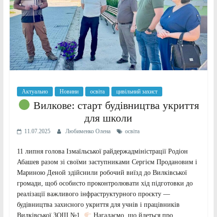
Актуально
Новини
освіта
цивільний захист
Вилкове: старт будівництва укриття
для школи
11.07.2025
Любименко Олена
освіта
11 липня голова Ізмаїльської райдержадміністрації Родіон
Абашев разом зі своїми заступниками Сергієм Продановим і
Мариною Деной здійснили робочий виїзд до Вилківської
громади, щоб особисто проконтролювати хід підготовки до
реалізації важливого інфраструктурного проєкту —
будівництва захисного укриття для учнів і працівників
Вилківської ЗОШ №1.
Нагадаємо, що йдеться про