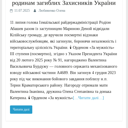
родинам загиблих Захисників України
11.07.2025
Любименко Олена
11 липня голова Ізмаїльської райдержадміністрації Родіон
Абашев разом із заступницею Мариною Деной відвідали
Кілійську громаду, де вручили посмертні відзнаки
військовослужбовцям, які загинули, боронячи незалежність і
територіальну цілісність України. 🕯 Орденом «За мужність»
III ступеня (посмертно), згідно з Указом Президента України
від 20 лютого 2025 року № 91, нагороджено Валентина
Васильовича Бурдужу — головного сержанта механізованого
взводу військової частини А4689. Він загинув 4 грудня 2023
року під час виконання бойового завдання поблизу н.п.
Терни Краматорського району. Нагороду отримали мати
Валентина Іванівна, дружина Олена Степанівна та донька
Катерина. 🕯 Орденом «За мужність»
[…Читати далі…]
Читати далі