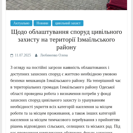
Актуально
Новини
цивільний захист
Щодо облаштування споруд цивільного
захисту на території Ізмаїльського
району
11.07.2025
Любименко Олена
З огляду на постійні загрози наявність облаштованих і
доступних захисних споруд є життєво необхідною умовою
безпеки мешканців Ізмаїльського району. На теперішний час
в територіальних громадах Ізмаїльського району Одеської
області проведена робота з визначення потреби у фонді
захисних споруд цивільного захисту із урахуванням
необхідності укриття всіх категорій населення за місцем
роботи та за місцем проживання, а також інших категорій
населення за місцем тимчасового перебування з прийняттям
рішень відповідних сільських, селищних та міських рад. Під
час проведення комплексних обстежень фонду захисних