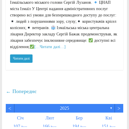
Ізмаїльського міського голови Сергій Лузанов.
ЦНАП
міста Ізмаїл У Центрі надання адміністративних послуг
створено всі умови для безперешкодного доступу до послуг:
людей з порушеннями зору, слуху;
користувачів крісел
колісних;
ветеранів.
Ізмаїльська міська центральна
лікарня Директор закладу Сергій Бажак продемонстрував, як
лікарня забезпечує інклюзивне середовище:
доступні всі
відділення;
[…Читати далі…]
Читати далі
← Попереднє
<
>
2025
▼
Січ
Лют
Бер
Кві
107
166
194
151
Posts
Posts
Posts
Posts