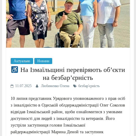
Актуально
Новини
На Ізмаїльщині перевіряють об’єкти
на безбар’єрність
11.07.2025
Любименко Олена
безбар'єрність
10 липня представник Урядового уповноваженого з прав осіб
з інвалідністю в Одеській облдержадміністрації Олег Соколов
відвідав Ізмаїльський район, щоби ознайомитися з умовами
доступності для людей з інвалідністю та ветеранів. Його
зустріли заступниця голови Ізмаїльської
райдержадміністрації Марина Деной та заступник