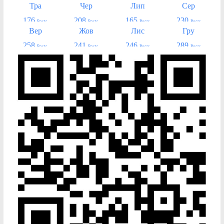
Тра
Чер
Лип
Сер
176
208
165
230
Posts
Posts
Posts
Posts
Вер
Жов
Лис
Гру
258
241
246
289
Posts
Posts
Posts
Posts