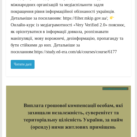
міжнародних організацій та медіаспільноти задля
покращення рівня інформаційної обізнаності українців.
Детальніше за посиланням: https://filter.mkip.gov.ua/;
Онлайн-курс із медіаграмотності «Very Verified 2.0» пояснює,
як орієнтуватися в інформації довкола, розпізнавати
маніпуляції, мову ворожнечі, дезінформацію, пропаганду та
бути стійкими до них. Детальніше за
посиланням:https://study.ed-era.com/uk/courses/course/6177
Читати далі