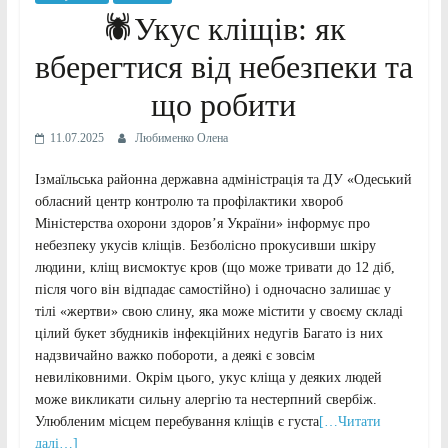
🕷Укус кліщів: як
вберегтися від небезпеки та
що робити
11.07.2025
Любименко Олена
Ізмаїльська районна державна адміністрація та ДУ «Одеський
обласний центр контролю та профілактики хвороб
Міністерства охорони здоров’я України» інформує про
небезпеку укусів кліщів. Безболісно прокусивши шкіру
людини, кліщ висмоктує кров (що може тривати до 12 діб,
після чого він відпадає самостійно) і одночасно залишає у
тілі «жертви» свою слину, яка може містити у своєму складі
цілий букет збудників інфекційних недугів Багато із них
надзвичайно важко побороти, а деякі є зовсім
невиліковними. Окрім цього, укус кліща у деяких людей
може викликати сильну алергію та нестерпний свербіж.
Улюбленим місцем перебування кліщів є густа
[…Читати
далі…]