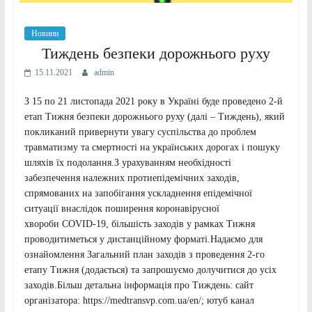
Новини
Тиждень безпеки дорожнього руху
15.11.2021
admin
З 15 по 21 листопада 2021 року в Україні буде проведено 2-й
етап Тижня безпеки дорожнього руху (далі – Тиждень), який
покликаний привернути увагу суспільства до проблем
травматизму та смертності на українських дорогах і пошуку
шляхів їх подолання.З урахуванням необхідності
забезпечення належних протиепідемічних заходів,
спрямованих на запобігання ускладнення епідемічної
ситуації внаслідок поширення коронавірусної
хвороби COVID-19, більшість заходів у рамках Тижня
проводитиметься у дистанційному форматі.Надаємо для
ознайомлення Загальний план заходів з проведення 2-го
етапу Тижня (додається) та запрошуємо долучитися до усіх
заходів.Більш детальна інформація про Тиждень: сайт
організатора: https://medtransvp.com.ua/en/; ютуб канал