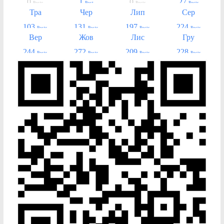
0
1
0
27
Posts
Post
Posts
Posts
Тра
Чер
Лип
Сер
103
131
197
224
Posts
Posts
Posts
Posts
Вер
Жов
Лис
Гру
244
272
209
228
Posts
Posts
Posts
Posts