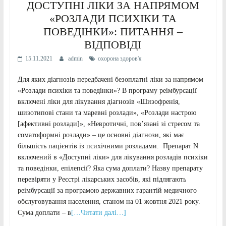
ДОСТУПНІ ЛІКИ ЗА НАПРЯМОМ
«РОЗЛАДИ ПСИХІКИ ТА
ПОВЕДІНКИ»: ПИТАННЯ –
ВІДПОВІДІ
15.11.2021
admin
охорона здоров'я
Для яких діагнозів передбачені безоплатні ліки за напрямом
«Розлади психіки та поведінки»? В програму реімбурсації
включені ліки для лікування діагнозів «Шизофренія,
шизотипові стани та маревні розлади», «Розлади настрою
[афективні розлади]», «Невротичні, пов’язані зі стресом та
соматоформні розлади» – це основні діагнози, які має
більшість пацієнтів із психічними розладами. Препарат N
включений в «Доступні ліки» для лікування розладів психіки
та поведінки, епілепсії? Яка сума доплати? Назву препарату
перевіряти у Реєстрі лікарських засобів, які підлягають
реімбурсації за програмою державних гарантій медичного
обслуговування населення, станом на 01 жовтня 2021 року.
Сума доплати – в
[…Читати далі…]