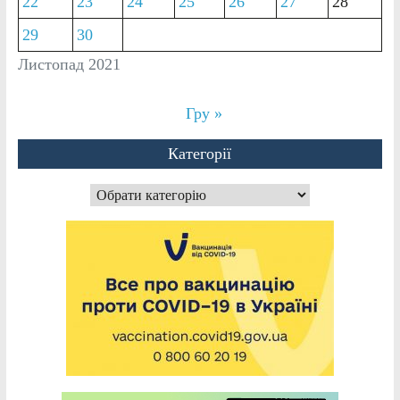
22
23
24
25
26
27
28
29
30
Листопад 2021
Гру »
Категорії
Категорії