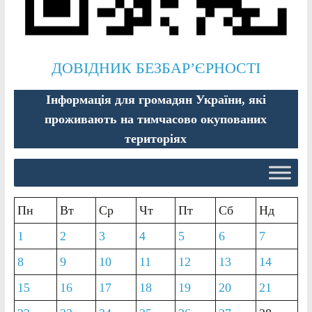
ДОВІДНИК БЕЗБАР’ЄРНОСТІ
Інформація для громадян України, які
проживають на тимчасово окупованих
територіях
Пн
Вт
Ср
Чт
Пт
Сб
Нд
1
2
3
4
5
6
7
8
9
10
11
12
13
14
15
16
17
18
19
20
21