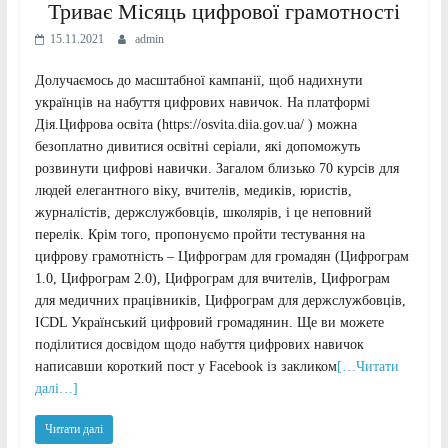
Триває Місяць цифрової грамотності
15.11.2021
admin
Долучаємось до масштабної кампанії, щоб надихнути
українців на набуття цифрових навичок. На платформі
Дія.Цифрова освіта (https://osvita.diia.gov.ua/ ) можна
безоплатно дивитися освітні серіали, які допоможуть
розвинути цифрові навички. Загалом близько 70 курсів для
людей елегантного віку, вчителів, медиків, юристів,
журналістів, держслужбовців, школярів, і це неповний
перелік. Крім того, пропонуємо пройти тестування на
цифрову грамотність – Цифрограм для громадян (Цифрограм
1.0, Цифрограм 2.0), Цифрограм для вчителів, Цифрограм
для медичних працівників, Цифрограм для держслужбовців,
ICDL Український цифровий громадянин. Ще ви можете
поділитися досвідом щодо набуття цифрових навичок
написавши короткий пост у Facebook із закликом
[…Читати
далі…]
Читати далі