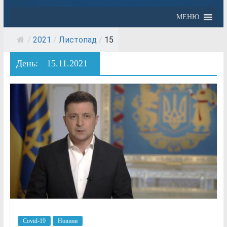
МЕНЮ
/
2021
/
Листопад
/
15
День:
15.11.2021
Covid-19
Новини