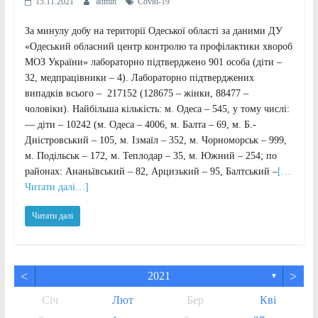
15.11.2021
admin
Сovid-19
За минулу добу на території Одеської області за даними ДУ
«Одеський обласний центр контролю та профілактики хвороб
МОЗ України» лабораторно підтверджено 901 особа (діти –
32, медпрацівники – 4). Лабораторно підтверджених
випадків всього – 217152 (128675 – жінки, 88477 –
чоловіки). Найбільша кількість: м. Одеса – 545, у тому числі:
— діти – 10242 (м. Одеса – 4006, м. Балта – 69, м. Б.-
Дністровський – 105, м. Ізмаїл – 352, м. Чорноморськ – 999,
м. Подільськ – 172, м. Теплодар – 35, м. Южний – 254; по
районах: Ананьївський – 82, Арцизький – 95, Балтський –
[…
Читати далі…]
Читати далі
<
>
2021
▼
Січ
Лют
Бер
Кві