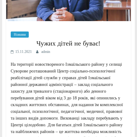
Новини
Чужих дітей не буває!
15.11.2021
admin
На території новоствореного Ізмаїльського району у селищі
Суворове розташований Центр соціально-психологічної
реабілітації дітей служби у справах дітей Ізмаїльської
районної державної адміністрації – заклад соціального
захисту для тривалого (стаціонарного) або денного
перебування дітей віком від 3 до 18 років, які опинились у
складних життєвих обставинах, для надання їм комплексної
соціальної, психологічної, педагогічної, медичної, правової
та інших видів допомоги. Вихованці закладу перебувають у
Центрі цілодобово. Для багатьох дітей Ізмаїльського району
та найближчих районів – це життєва необхідна можливість