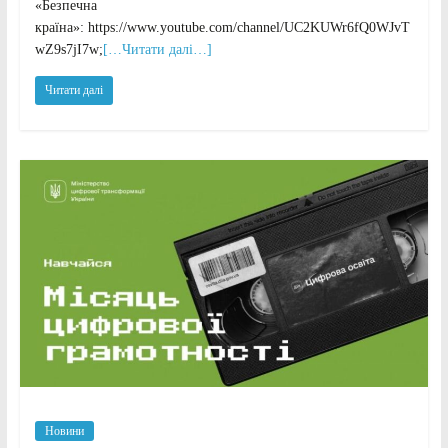
«Безпечна
країна»: https://www.youtube.com/channel/UC2KUWr6fQ0WJvT
wZ9s7jI7w;
[…Читати далі…]
Читати далі
Новини