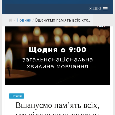
МЕНЮ
/
Новини
/
Вшануємо памʼять всіх, хто...
Новини
Вшануємо памʼять всіх,
хто віддав своє життя за