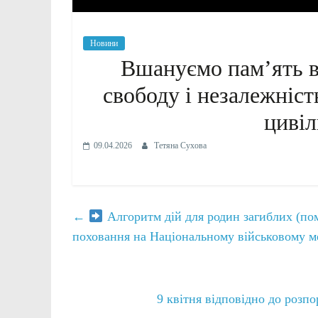
Новини
Вшануємо памʼять вс
свободу і незалежніст
цивіл
09.04.2026
Тетяна Сухова
←
Алгоритм дій для родин загиблих (пом
поховання на Національному військовому 
9 квітня відповідно до розп