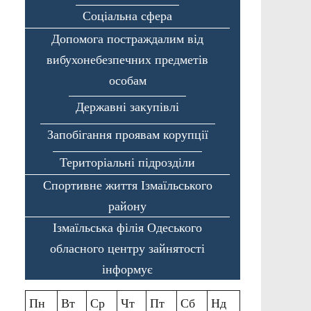
Соціальна сфера
Допомога постраждалим від
вибухонебезпечних предметів
особам
Державні закупівлі
Запобігання проявам корупції
Територіальні підрозділи
Спортивне життя Ізмаїльського
району
Ізмаїльська філія Одеського
обласного центру зайнятості
інформує
Пн
Вт
Ср
Чт
Пт
Сб
Нд