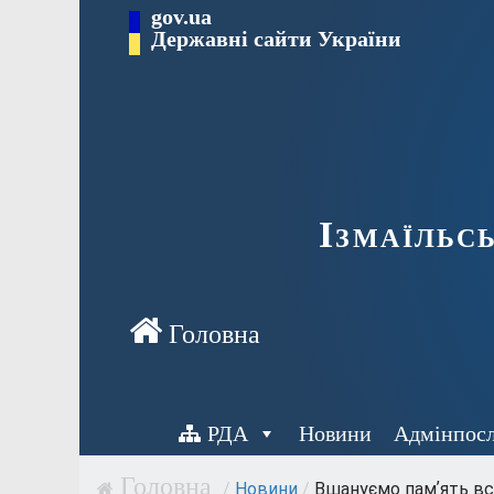
Перейти
gov.ua
до
Державні сайти України
вмісту
Ізмаїльс
РДА
Новини
Адмінпос
/
Новини
/
Вшануємо памʼять всіх