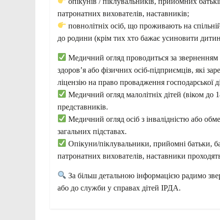
опікунів / піклувальників, прийомних батькі
патронатних вихователів, наставників;
повнолітніх осіб, що проживають на спільні
до родини (крім тих хто бажає усиновити дитин
Медичний огляд проводиться за зверненням о
здоров’я або фізичних осіб-підприємців, які за
ліцензію на право провадження господарської д
Медичний огляд малолітніх дітей (віком до 1
представників.
Медичний огляд осіб з інвалідністю або об
загальних підставах.
Опікуни/піклувальники, прийомні батьки, ба
патронатних вихователів, наставники проходят
За більш детальною інформацією радимо звер
або до служби у справах дітей ІРДА.