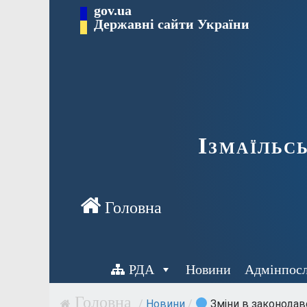
Перейти
gov.ua
до
Державні сайти України
вмісту
Ізмаїльс
РДА
Новини
Адмінпос
/
Новини
/
Зміни в законодавс