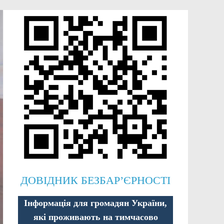
ДОВІДНИК БЕЗБАР’ЄРНОСТІ
Інформація для громадян України,
які проживають на тимчасово