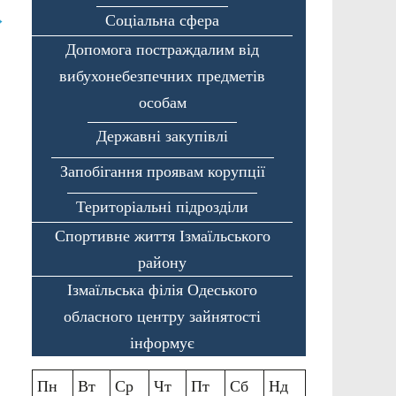
→
Соціальна сфера
Допомога постраждалим від
вибухонебезпечних предметів
особам
Державні закупівлі
Запобігання проявам корупції
Територіальні підрозділи
Спортивне життя Ізмаїльського
району
Ізмаїльська філія Одеського
обласного центру зайнятості
інформує
Пн
Вт
Ср
Чт
Пт
Сб
Нд