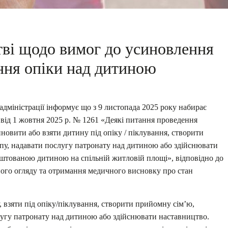
тві щодо вимог до усиновлення
ння опіки над дитиною
адміністрації інформує що з 9 листопада 2025 року набирає
 від 1 жовтня 2025 р. № 1261 «Деякі питання проведення
новити або взяти дитину під опіку / піклування, створити
пу, надавати послугу патронату над дитиною або здійснювати
аштованою дитиною на спільній житловій площі», відповідно до
ого огляду та отримання медичного висновку про стан
 взяти під опіку/піклування, створити прийомну сім’ю,
лугу патронату над дитиною або здійснювати наставництво.